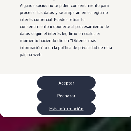
WLTP
Algunos socios no te piden consentimiento para
Aceite y líquidos
procesar tus datos y se amparan en su legítimo
EA189
Etiquetado de neumáticos UE - Volkswagen Can
interés comercial. Puedes retirar tu
Reciclaje Volkswagen Canarias
consentimiento u oponerte al procesamiento de
Servicios de mantenimiento
datos según el interés legítimo en cualquier
Garantía Volkswagen
Homologaciones y certificados de conformidad
momento haciendo clic en ''Obtener más
Información sobre el apagón de redes 2G-3G en
información'' o en la política de privacidad de esta
Recambios
página web.
Recambios reconstruidos
Carrocería y pintura
Lunas, luces y visibilidad
Economy Parts
Neumáticos
Modelos antiguos
Aceptar
Servicio para vehículos eléctricos
myVolkswagen
Rechazar
Ayuda con aplicaciones y servicios digitales
Navigation Map Update
Extras digitales
Más información
Actualizaciones del software, los mapas y las e
Buscar servicios para tu modelo
Conectar el móvil con el vehículo
Volkswagen Apps, inicio de sesión y tienda