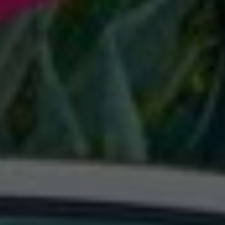
Exclusivo para empresas
Volkswagen Taxis
Movilidad Eléctrica
Vehículos eléctricos disponibles
Vehículos híbridos enchufables
Todo sobre ID.
Cambiando a la movilidad eléctrica
Actualización de Software ID.
Carga y autonomía
¿Cuántos kilómetros puedo recorrer?
Dónde recargar
Cómo recargar
Cargador ID.
Instalación Punto de Carga Coche Eléctrico en 
Tecnología y desarrollo
Reutilización de las baterias
El sonido del ID.
Plan Auto+ en Canarias
Mundo Volkswagen
Volkswagen Canarias
Digital Showroom
Club Fidelización
Sala de Prensa
Patrocinios
Blog