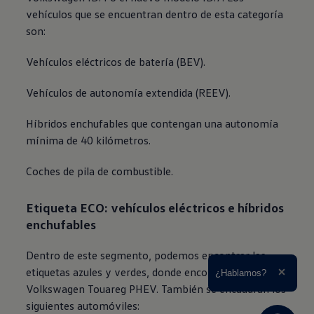
vehículos que se encuentran dentro de esta categoría
son:
Vehículos eléctricos de batería (BEV).
Vehículos de autonomía extendida (REEV).
Híbridos enchufables que contengan una autonomía
mínima de 40 kilómetros.
Coches de pila de combustible.
Etiqueta ECO: vehículos eléctricos e híbridos
enchufables
Dentro de este segmento, podemos encontrar las
etiquetas azules y verdes, donde encontramos
Ampliar el texto
¿Hablamos?
Cerrar 
Volkswagen
Touareg PHEV. También se encuadran los
siguientes automóviles: