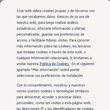
Modelos y Configurador
Nuevo ID. Polo: El eléctrico para todos
Esta web utiliza cookies propias y de terceros con
Nuevo ID. Cross 100% eléctrico
las que recabamos datos básicos de su uso de
Modelos 7 plazas
nuestra web, para luego realizar análisis
Ir
Ir
Descubre el nuevo Golf GTI 50 Aniversario
directamente
directamente
Gama Deportiva
estadísticos, ofrecerle información u ofertas
al contenido
al pie de
Gama SUV de Volkswagen
personalizadas, guardar sus preferencias de
Ofertas y promociones
página
acceso y facilitarle futuras visitas. Para conocer
Precios Especiales
Renueva tu Volkswagen
más información sobre las cookies, los terceros
Trae un amigo a Volkswagen Canarias
que instalan cookies a través de esta web, o
Financiación Volkswagen
cualquier información relacionada, le invitamos a
Volkswagen Flex & Serenity
Renting
visitar nuestra
Política de Cookies
. En el siguiente
Vehículos de ocasión
apartado "Más información" usted puede
Concursos Volkswagen
seleccionar sus preferencias de instalación.
Clientes
Pedir cita taller
Con tu consentimiento, nosotros y nuestros
Buscador de Concesionarios
Atención al cliente
socios usamos cookies o tecnologías similares
Accesorios
para almacenar, acceder y procesar datos
Guía de mantenimiento
personales, como tus visitas a esta página web,
Información Útil
Viajar en coche
las direcciones IP y los identificadores de cookies.