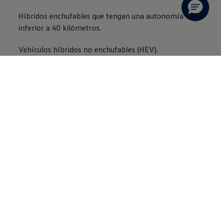
Híbridos enchufables que tengan una autonomía
inferior a 40 kilómetros.
Vehículos híbridos no enchufables (HEV).
Coches propulsados por gas natural y gas licuado del
petróleo.
Etiqueta C: coches de gasolina (después de
2006) y diésel (después de 2015)
Continuamos ofreciéndote información sobre los
diferentes tipos de etiquetas de la DGT y lo hacemos
con el segmento verde. Aquí encontramos modelos
como el
Volkswagen
Golf o el
Volkswagen
Tiguan
Además, se integran los siguientes vehículos:
Todos los vehículos y furgonetas ligeras de