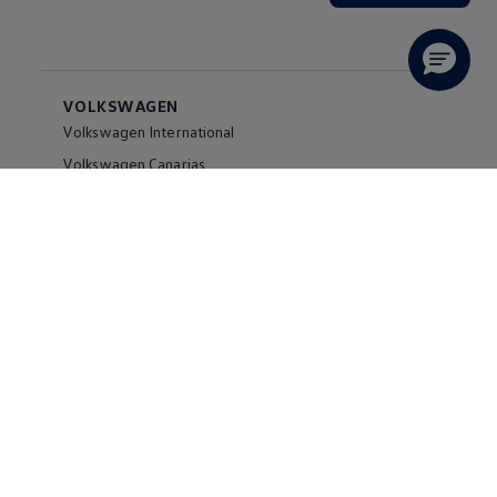
VOLKSWAGEN
Volkswagen International
Volkswagen Canarias
Digital Showroom
Volkswagen Comercial Canarias
Accesibilidad
Canal Ético
SERVICIOS
Buscador de stock
Configurador
Modelos
Posventa
Vehículos de ocasión