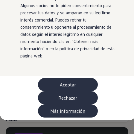
WLTP
Algunos socios no te piden consentimiento para
Aceite y líquidos
procesar tus datos y se amparan en su legítimo
EA189
Etiquetado de neumáticos UE - Volkswagen Can
interés comercial. Puedes retirar tu
Reciclaje Volkswagen Canarias
consentimiento u oponerte al procesamiento de
Servicios de mantenimiento
ID. Polo
datos según el interés legítimo en cualquier
Garantía Volkswagen
Homologaciones y certificados de conformidad
momento haciendo clic en ''Obtener más
Muy Popular
Versión especial
Información sobre el apagón de redes 2G-3G en
información'' o en la política de privacidad de esta
Recambios
página web.
Recambios reconstruidos
Carrocería y pintura
Lunas, luces y visibilidad
Economy Parts
Neumáticos
Modelos antiguos
Aceptar
Servicio para vehículos eléctricos
myVolkswagen
Rechazar
Ayuda con aplicaciones y servicios digitales
Navigation Map Update
Extras digitales
Más información
Actualizaciones del software, los mapas y las e
Polo
Buscar servicios para tu modelo
Conectar el móvil con el vehículo
Volkswagen Apps, inicio de sesión y tienda