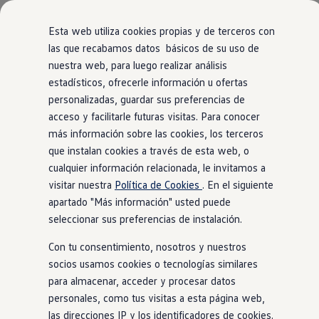
Modelos y Configurador
Nuevo ID. Polo: El eléctrico para todos
Esta web utiliza cookies propias y de terceros con
Nuevo ID. Cross 100% eléctrico
las que recabamos datos básicos de su uso de
Modelos 7 plazas
Vista general
Acabados
Motor
Exterior
Interior
Ruedas
nuestra web, para luego realizar análisis
Ir
Ir
Descubre el nuevo Golf GTI 50 Aniversario
directamente
directamente
Gama Deportiva
estadísticos, ofrecerle información u ofertas
al contenido
al pie de
Gama SUV de Volkswagen
personalizadas, guardar sus preferencias de
Ofertas y promociones
página
21
Modelos
acceso y facilitarle futuras visitas. Para conocer
Precios Especiales
Renueva tu Volkswagen
más información sobre las cookies, los terceros
Trae un amigo a Volkswagen Canarias
que instalan cookies a través de esta web, o
Financiación Volkswagen
cualquier información relacionada, le invitamos a
Volkswagen Flex & Serenity
Modificar filtros
Renting
visitar nuestra
Política de Cookies
. En el siguiente
Vehículos de ocasión
apartado "Más información" usted puede
Concursos Volkswagen
NOVEDAD
Etiqueta 0
seleccionar sus preferencias de instalación.
Clientes
Pedir cita taller
Con tu consentimiento, nosotros y nuestros
Buscador de Concesionarios
Atención al cliente
socios usamos cookies o tecnologías similares
Accesorios
para almacenar, acceder y procesar datos
Guía de mantenimiento
personales, como tus visitas a esta página web,
Información Útil
Viajar en coche
las direcciones IP y los identificadores de cookies.