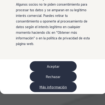
WLTP
Algunos socios no te piden consentimiento para
Aceite y líquidos
procesar tus datos y se amparan en su legítimo
EA189
Etiquetado de neumáticos UE - Volkswagen Can
interés comercial. Puedes retirar tu
Reciclaje Volkswagen Canarias
consentimiento u oponerte al procesamiento de
Servicios de mantenimiento
datos según el interés legítimo en cualquier
Garantía Volkswagen
Homologaciones y certificados de conformidad
momento haciendo clic en ''Obtener más
Información sobre el apagón de redes 2G-3G en
información'' o en la política de privacidad de esta
Recambios
página web.
Recambios reconstruidos
Carrocería y pintura
Lunas, luces y visibilidad
Economy Parts
Neumáticos
Modelos antiguos
Aceptar
Servicio para vehículos eléctricos
myVolkswagen
Rechazar
Ayuda con aplicaciones y servicios digitales
Navigation Map Update
Extras digitales
Más información
Actualizaciones del software, los mapas y las e
Buscar servicios para tu modelo
Conectar el móvil con el vehículo
Volkswagen Apps, inicio de sesión y tienda