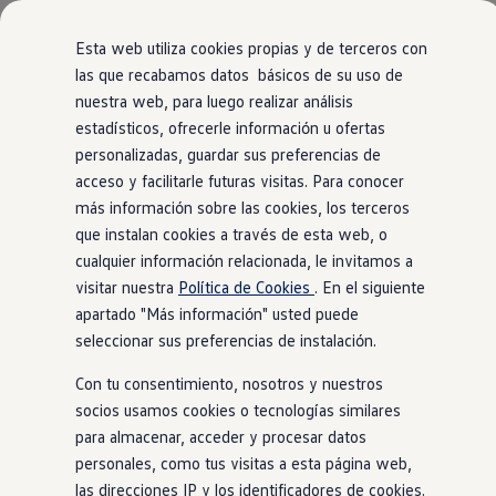
Modelos y Configurador
Nuevo ID. Polo: El eléctrico para todos
Esta web utiliza cookies propias y de terceros con
Nuevo ID. Cross 100% eléctrico
las que recabamos datos básicos de su uso de
Modelos 7 plazas
nuestra web, para luego realizar análisis
Ir
Ir
Descubre el nuevo Golf GTI 50 Aniversario
directamente
directamente
Gama Deportiva
estadísticos, ofrecerle información u ofertas
al contenido
al pie de
Gama SUV de Volkswagen
personalizadas, guardar sus preferencias de
Ofertas y promociones
página
acceso y facilitarle futuras visitas. Para conocer
Precios Especiales
Renueva tu Volkswagen
más información sobre las cookies, los terceros
Trae un amigo a Volkswagen Canarias
que instalan cookies a través de esta web, o
Financiación Volkswagen
cualquier información relacionada, le invitamos a
Volkswagen Flex & Serenity
Renting
visitar nuestra
Política de Cookies
. En el siguiente
Vehículos de ocasión
apartado "Más información" usted puede
Concursos Volkswagen
seleccionar sus preferencias de instalación.
Clientes
Pedir cita taller
Con tu consentimiento, nosotros y nuestros
Buscador de Concesionarios
Atención al cliente
socios usamos cookies o tecnologías similares
Accesorios
para almacenar, acceder y procesar datos
Guía de mantenimiento
personales, como tus visitas a esta página web,
Información Útil
Viajar en coche
las direcciones IP y los identificadores de cookies.