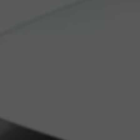
Exclusivo para empresas
Volkswagen Taxis
Movilidad Eléctrica
Vehículos eléctricos disponibles
Vehículos híbridos enchufables
Todo sobre ID.
Cambiando a la movilidad eléctrica
Actualización de Software ID.
Carga y autonomía
¿Cuántos kilómetros puedo recorrer?
Dónde recargar
Cómo recargar
Cargador ID.
Instalación Punto de Carga Coche Eléctrico en 
Tecnología y desarrollo
Reutilización de las baterias
El sonido del ID.
Plan Auto+ en Canarias
Mundo Volkswagen
Volkswagen Canarias
Digital Showroom
Club Fidelización
Sala de Prensa
Patrocinios
Blog