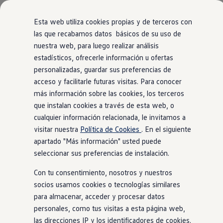
Modelos y Configurador
Nuevo ID. Polo: El eléctrico para todos
Esta web utiliza cookies propias y de terceros con
Nuevo ID. Cross 100% eléctrico
las que recabamos datos básicos de su uso de
Modelos 7 plazas
Página de inicio
nuestra web, para luego realizar análisis
Ir
Ir
Descubre el nuevo Golf GTI 50 Aniversario
directamente
directamente
Gama Deportiva
estadísticos, ofrecerle información u ofertas
al contenido
al pie de
Gama SUV de Volkswagen
personalizadas, guardar sus preferencias de
Ofertas y promociones
página
acceso y facilitarle futuras visitas. Para conocer
Precios Especiales
Aviso Legal
Renueva tu Volkswagen
más información sobre las cookies, los terceros
Trae un amigo a Volkswagen Canarias
que instalan cookies a través de esta web, o
Financiación Volkswagen
cualquier información relacionada, le invitamos a
Volkswagen Flex & Serenity
Renting
visitar nuestra
Política de Cookies
. En el siguiente
Vehículos de ocasión
apartado "Más información" usted puede
Concursos Volkswagen
seleccionar sus preferencias de instalación.
Clientes
Pedir cita taller
1. OBJETO
Con tu consentimiento, nosotros y nuestros
Buscador de Concesionarios
Atención al cliente
socios usamos cookies o tecnologías similares
Las presentes condiciones legales son establecidas
Accesorios
para almacenar, acceder y procesar datos
Guía de mantenimiento
por DOMINGO ALONSO, S.L.U. en adelante VW
personales, como tus visitas a esta página web,
Información Útil
CANARIAS, con el fin de facilitar la información legal
Viajar en coche
las direcciones IP y los identificadores de cookies.