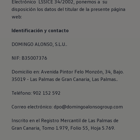
Electrónico LSSICE 34/2002, ponemos a su
Exclusivo para empresas
disposición los datos del titular de la presente página
Volkswagen Taxis
Movilidad Eléctrica
web:
Vehículos eléctricos disponibles
Vehículos híbridos enchufables
Identificación y contacto
Todo sobre ID.
Cambiando a la movilidad eléctrica
Actualización de Software ID.
DOMINGO ALONSO, S.L.U..
Carga y autonomía
¿Cuántos kilómetros puedo recorrer?
NIF: B35007376
Dónde recargar
Cómo recargar
Cargador ID.
Domicilio en: Avenida Pintor Felo Monzón, 34, Bajo.
Instalación Punto de Carga Coche Eléctrico en 
35019 - Las Palmas de Gran Canaria, Las Palmas..
Tecnología y desarrollo
Reutilización de las baterias
Teléfono: 902 152 592
El sonido del ID.
Plan Auto+ en Canarias
Mundo Volkswagen
Correo electrónico: dpo@domingoalonsogroup.com
Volkswagen Canarias
Digital Showroom
Inscrito en el Registro Mercantil de Las Palmas de
Club Fidelización
Sala de Prensa
Gran Canaria, Tomo 1.979, Folio 55, Hoja 5.769.
Patrocinios
Blog