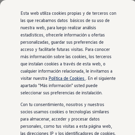
Modelos y Configurador
Nuevo ID. Polo: El eléctrico para todos
Esta web utiliza cookies propias y de terceros con
Nuevo ID. Cross 100% eléctrico
las que recabamos datos básicos de su uso de
Modelos 7 plazas
nuestra web, para luego realizar análisis
Ir
Ir
Descubre el nuevo Golf GTI 50 Aniversario
directamente
directamente
Gama Deportiva
estadísticos, ofrecerle información u ofertas
al contenido
al pie de
Gama SUV de Volkswagen
personalizadas, guardar sus preferencias de
Ofertas y promociones
página
acceso y facilitarle futuras visitas. Para conocer
Precios Especiales
Renueva tu Volkswagen
más información sobre las cookies, los terceros
Trae un amigo a Volkswagen Canarias
que instalan cookies a través de esta web, o
Financiación Volkswagen
cualquier información relacionada, le invitamos a
Volkswagen Flex & Serenity
Renting
visitar nuestra
Política de Cookies
. En el siguiente
Vehículos de ocasión
apartado "Más información" usted puede
Concursos Volkswagen
seleccionar sus preferencias de instalación.
Clientes
Pedir cita taller
Con tu consentimiento, nosotros y nuestros
Buscador de Concesionarios
Atención al cliente
socios usamos cookies o tecnologías similares
Accesorios
para almacenar, acceder y procesar datos
Guía de mantenimiento
personales, como tus visitas a esta página web,
Información Útil
Viajar en coche
las direcciones IP y los identificadores de cookies.