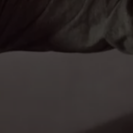
Exclusivo para empresas
Volkswagen Taxis
Movilidad Eléctrica
Vehículos eléctricos disponibles
Vehículos híbridos enchufables
Todo sobre ID.
Cambiando a la movilidad eléctrica
Actualización de Software ID.
Carga y autonomía
¿Cuántos kilómetros puedo recorrer?
Dónde recargar
Cómo recargar
Cargador ID.
Instalación Punto de Carga Coche Eléctrico en 
Tecnología y desarrollo
Reutilización de las baterias
El sonido del ID.
Plan Auto+ en Canarias
Mundo Volkswagen
Volkswagen Canarias
Digital Showroom
Club Fidelización
Sala de Prensa
Patrocinios
Blog