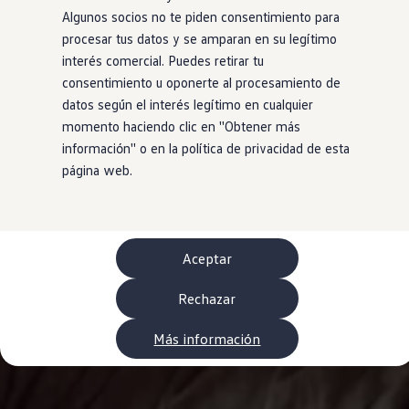
WLTP
Algunos socios no te piden consentimiento para
Aceite y líquidos
procesar tus datos y se amparan en su legítimo
EA189
Etiquetado de neumáticos UE - Volkswagen Can
interés comercial. Puedes retirar tu
Reciclaje Volkswagen Canarias
consentimiento u oponerte al procesamiento de
Servicios de mantenimiento
datos según el interés legítimo en cualquier
Garantía Volkswagen
Homologaciones y certificados de conformidad
momento haciendo clic en ''Obtener más
Información sobre el apagón de redes 2G-3G en
información'' o en la política de privacidad de esta
Recambios
página web.
Recambios reconstruidos
Carrocería y pintura
Lunas, luces y visibilidad
Economy Parts
Neumáticos
Modelos antiguos
Aceptar
Servicio para vehículos eléctricos
myVolkswagen
Rechazar
Ayuda con aplicaciones y servicios digitales
Navigation Map Update
Extras digitales
Más información
Actualizaciones del software, los mapas y las e
Buscar servicios para tu modelo
Conectar el móvil con el vehículo
Volkswagen Apps, inicio de sesión y tienda