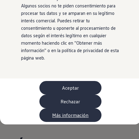
WLTP
Algunos socios no te piden consentimiento para
Aceite y líquidos
procesar tus datos y se amparan en su legítimo
EA189
Etiquetado de neumáticos UE - Volkswagen Can
interés comercial. Puedes retirar tu
Reciclaje Volkswagen Canarias
consentimiento u oponerte al procesamiento de
Servicios de mantenimiento
datos según el interés legítimo en cualquier
Garantía Volkswagen
Homologaciones y certificados de conformidad
momento haciendo clic en ''Obtener más
Información sobre el apagón de redes 2G-3G en
información'' o en la política de privacidad de esta
Recambios
página web.
Recambios reconstruidos
Carrocería y pintura
Lunas, luces y visibilidad
Economy Parts
Neumáticos
Modelos antiguos
Aceptar
Servicio para vehículos eléctricos
myVolkswagen
Rechazar
Ayuda con aplicaciones y servicios digitales
Navigation Map Update
Página de inicio
Movilidad Eléctrica
Todo sobre ID.
Extras digitales
Más información
Cambiando a la movilidad eléctrica
Actualizaciones del software, los mapas y las e
Buscar servicios para tu modelo
Conectar el móvil con el vehículo
Volkswagen Apps, inicio de sesión y tienda