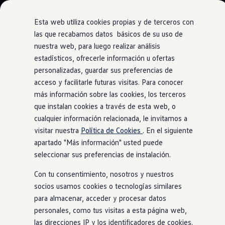
Modelos y Configurador
Nuevo ID. Polo: El eléctrico para todos
Esta web utiliza cookies propias y de terceros con
Nuevo ID. Cross 100% eléctrico
las que recabamos datos básicos de su uso de
Modelos 7 plazas
Cambiando a la
movilidad
nuestra web, para luego realizar análisis
Ir
Ir
Descubre el nuevo Golf GTI 50 Aniversario
directamente
directamente
Gama Deportiva
estadísticos, ofrecerle información u ofertas
eléctrica
al contenido
al pie de
Gama SUV de Volkswagen
personalizadas, guardar sus preferencias de
Ofertas y promociones
página
acceso y facilitarle futuras visitas. Para conocer
Precios Especiales
Renueva tu Volkswagen
más información sobre las cookies, los terceros
Trae un amigo a Volkswagen Canarias
El número de razones para tener una movilidad eléctrica
que instalan cookies a través de esta web, o
Financiación Volkswagen
sostenible sigue creciendo. Hemos recopilado las razones más
cualquier información relacionada, le invitamos a
Volkswagen Flex & Serenity
Renting
importantes aquí. ¿Cuándo te vas a cambiar a la movilidad
visitar nuestra
Política de Cookies
. En el siguiente
Vehículos de ocasión
eléctrica?
apartado "Más información" usted puede
Concursos Volkswagen
seleccionar sus preferencias de instalación.
Clientes
Pedir cita taller
Con tu consentimiento, nosotros y nuestros
Buscador de Concesionarios
Atención al cliente
socios usamos cookies o tecnologías similares
Accesorios
para almacenar, acceder y procesar datos
Guía de mantenimiento
personales, como tus visitas a esta página web,
Información Útil
Viajar en coche
las direcciones IP y los identificadores de cookies.