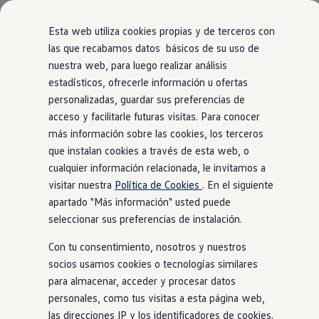
Modelos y Configurador
Nuevo ID. Polo: El eléctrico para todos
Esta web utiliza cookies propias y de terceros con
Nuevo ID. Cross 100% eléctrico
las que recabamos datos básicos de su uso de
Modelos 7 plazas
nuestra web, para luego realizar análisis
Ir
Ir
Descubre el nuevo Golf GTI 50 Aniversario
directamente
directamente
Gama Deportiva
estadísticos, ofrecerle información u ofertas
al contenido
al pie de
Gama SUV de Volkswagen
personalizadas, guardar sus preferencias de
Ofertas y promociones
página
acceso y facilitarle futuras visitas. Para conocer
Precios Especiales
Renueva tu Volkswagen
más información sobre las cookies, los terceros
Trae un amigo a Volkswagen Canarias
que instalan cookies a través de esta web, o
Financiación Volkswagen
cualquier información relacionada, le invitamos a
Volkswagen Flex & Serenity
Renting
visitar nuestra
Política de Cookies
. En el siguiente
Vehículos de ocasión
apartado "Más información" usted puede
Concursos Volkswagen
seleccionar sus preferencias de instalación.
Clientes
Pedir cita taller
Con tu consentimiento, nosotros y nuestros
Buscador de Concesionarios
Atención al cliente
socios usamos cookies o tecnologías similares
Accesorios
para almacenar, acceder y procesar datos
Guía de mantenimiento
personales, como tus visitas a esta página web,
Información Útil
Viajar en coche
las direcciones IP y los identificadores de cookies.