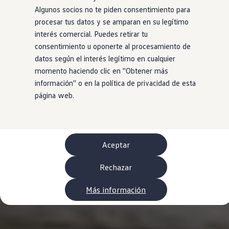
WLTP
Algunos socios no te piden consentimiento para
Aceite y líquidos
procesar tus datos y se amparan en su legítimo
EA189
Etiquetado de neumáticos UE - Volkswagen Can
interés comercial. Puedes retirar tu
Reciclaje Volkswagen Canarias
consentimiento u oponerte al procesamiento de
Servicios de mantenimiento
datos según el interés legítimo en cualquier
Garantía Volkswagen
Homologaciones y certificados de conformidad
momento haciendo clic en ''Obtener más
Información sobre el apagón de redes 2G-3G en
información'' o en la política de privacidad de esta
Recambios
página web.
Recambios reconstruidos
Carrocería y pintura
Lunas, luces y visibilidad
Economy Parts
Neumáticos
Modelos antiguos
Aceptar
Servicio para vehículos eléctricos
myVolkswagen
Rechazar
Ayuda con aplicaciones y servicios digitales
Navigation Map Update
Extras digitales
Más información
Actualizaciones del software, los mapas y las e
Buscar servicios para tu modelo
Conectar el móvil con el vehículo
Volkswagen Apps, inicio de sesión y tienda