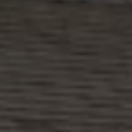
Exclusivo para empresas
Volkswagen Taxis
Movilidad Eléctrica
Vehículos eléctricos disponibles
Vehículos híbridos enchufables
Todo sobre ID.
Cambiando a la movilidad eléctrica
Actualización de Software ID.
Carga y autonomía
¿Cuántos kilómetros puedo recorrer?
Dónde recargar
Cómo recargar
Cargador ID.
Instalación Punto de Carga Coche Eléctrico en 
Tecnología y desarrollo
Reutilización de las baterias
El sonido del ID.
Plan Auto+ en Canarias
Mundo Volkswagen
Volkswagen Canarias
Digital Showroom
Club Fidelización
Sala de Prensa
Patrocinios
Blog