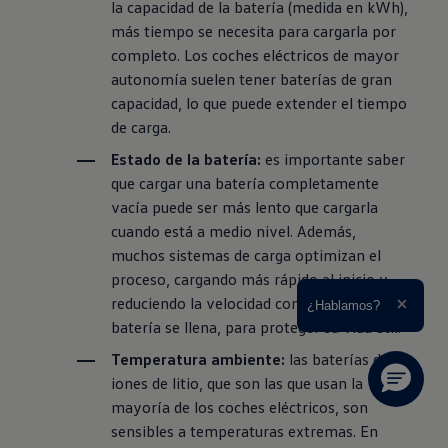
la capacidad de la batería (medida en kWh),
más tiempo se necesita para cargarla por
completo. Los coches eléctricos de mayor
autonomía suelen tener baterías de gran
capacidad, lo que puede extender el tiempo
de carga.
Estado de la batería:
es importante saber
que cargar una batería completamente
vacía puede ser más lento que cargarla
cuando está a medio nivel. Además,
muchos sistemas de carga optimizan el
proceso, cargando más rápido al inicio y
reduciendo la velocidad conforme la
Ampliar el texto
¿Hablamos?
Cerrar 
batería se llena, para proteger su vida útil.
Temperatura ambiente:
las baterías de
iones de litio, que son las que usan la
mayoría de los coches eléctricos, son
sensibles a temperaturas extremas. En