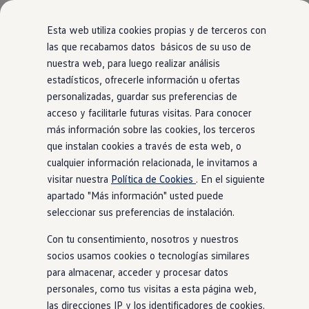
Modelos y Configurador
Nuevo ID. Polo: El eléctrico para todos
Esta web utiliza cookies propias y de terceros con
Nuevo ID. Cross 100% eléctrico
las que recabamos datos básicos de su uso de
Modelos 7 plazas
nuestra web, para luego realizar análisis
Ir
Ir
Descubre el nuevo Golf GTI 50 Aniversario
directamente
directamente
Gama Deportiva
estadísticos, ofrecerle información u ofertas
al contenido
al pie de
Gama SUV de Volkswagen
personalizadas, guardar sus preferencias de
Ofertas y promociones
página
acceso y facilitarle futuras visitas. Para conocer
Precios Especiales
Renueva tu Volkswagen
más información sobre las cookies, los terceros
Trae un amigo a Volkswagen Canarias
que instalan cookies a través de esta web, o
Financiación Volkswagen
cualquier información relacionada, le invitamos a
Volkswagen Flex & Serenity
Renting
visitar nuestra
Política de Cookies
. En el siguiente
Vehículos de ocasión
apartado "Más información" usted puede
Concursos Volkswagen
seleccionar sus preferencias de instalación.
Clientes
Pedir cita taller
Con tu consentimiento, nosotros y nuestros
Buscador de Concesionarios
Atención al cliente
socios usamos cookies o tecnologías similares
Accesorios
para almacenar, acceder y procesar datos
Guía de mantenimiento
personales, como tus visitas a esta página web,
Información Útil
Viajar en coche
las direcciones IP y los identificadores de cookies.