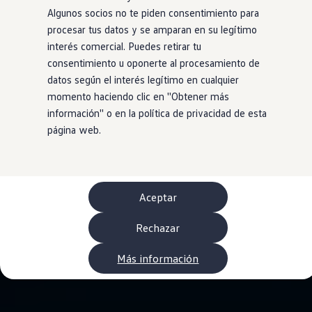
WLTP
Algunos socios no te piden consentimiento para
Aceite y líquidos
procesar tus datos y se amparan en su legítimo
EA189
Etiquetado de neumáticos UE - Volkswagen Can
interés comercial. Puedes retirar tu
Reciclaje Volkswagen Canarias
consentimiento u oponerte al procesamiento de
Servicios de mantenimiento
datos según el interés legítimo en cualquier
Garantía Volkswagen
Homologaciones y certificados de conformidad
momento haciendo clic en ''Obtener más
Información sobre el apagón de redes 2G-3G en
información'' o en la política de privacidad de esta
Recambios
página web.
Recambios reconstruidos
Carrocería y pintura
Lunas, luces y visibilidad
Economy Parts
Neumáticos
Modelos antiguos
Aceptar
Servicio para vehículos eléctricos
myVolkswagen
Rechazar
Ayuda con aplicaciones y servicios digitales
Navigation Map Update
Extras digitales
Más información
Actualizaciones del software, los mapas y las e
Buscar servicios para tu modelo
Conectar el móvil con el vehículo
Volkswagen Apps, inicio de sesión y tienda