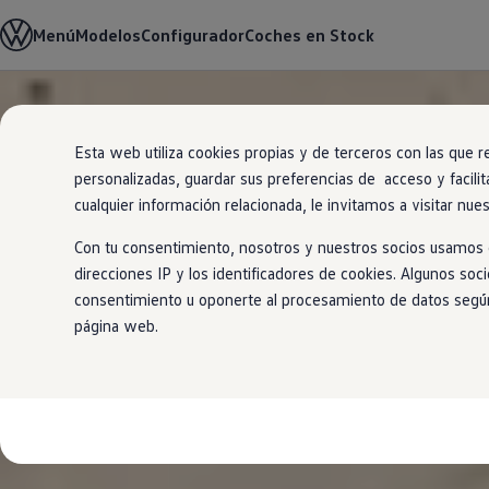
Modelos y Configurador
Menú
Modelos
Configurador
Coches en Stock
Nuevo ID. Polo: El eléctrico para todos
Nuevo ID. Cross 100% eléctrico
Modelos 7 plazas
Descubre el nuevo Golf GTI 50 Aniversario
Ir
Ir
Gama Deportiva
directamente
directamente
Gama SUV de Volkswagen
Esta web utiliza cookies propias y de terceros con las que r
al contenido
al pie de
Ofertas y promociones
personalizadas, guardar sus preferencias de acceso y facilit
página
Precios Especiales
Renueva tu Volkswagen
cualquier información relacionada, le invitamos a visitar nue
Trae un amigo a Volkswagen Canarias
Financiación Volkswagen
Con tu consentimiento, nosotros y nuestros socios usamos c
Volkswagen Flex & Serenity
direcciones IP y los identificadores de cookies. Algunos soc
Renting
consentimiento u oponerte al procesamiento de datos según e
Vehículos de ocasión
Concursos Volkswagen
página web.
Clientes
Pedir cita taller
Buscador de Concesionarios
Atención al cliente
Accesorios
Guía de mantenimiento
Información Útil
Viajar en coche