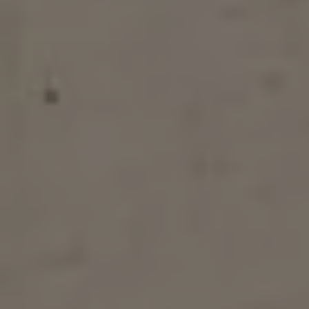
WLTP
Aceite y líquidos
EA189
Etiquetado de neumáticos UE - Volkswagen Can
Reciclaje Volkswagen Canarias
Servicios de mantenimiento
Garantía Volkswagen
Homologaciones y certificados de conformidad
Información sobre el apagón de redes 2G-3G en
Recambios
Recambios reconstruidos
Carrocería y pintura
Lunas, luces y visibilidad
Economy Parts
Neumáticos
Modelos antiguos
Servicio para vehículos eléctricos
myVolkswagen
Ayuda con aplicaciones y servicios digitales
Navigation Map Update
Extras digitales
Actualizaciones del software, los mapas y las e
Buscar servicios para tu modelo
Conectar el móvil con el vehículo
Volkswagen Apps, inicio de sesión y tienda