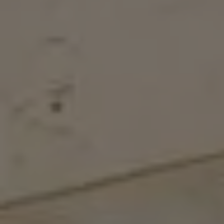
Exclusivo para empresas
Volkswagen Taxis
Movilidad Eléctrica
Vehículos eléctricos disponibles
Vehículos híbridos enchufables
Todo sobre ID.
Cambiando a la movilidad eléctrica
Actualización de Software ID.
Carga y autonomía
¿Cuántos kilómetros puedo recorrer?
Dónde recargar
Cómo recargar
Cargador ID.
Instalación Punto de Carga Coche Eléctrico en 
Tecnología y desarrollo
Reutilización de las baterias
El sonido del ID.
Plan Auto+ en Canarias
Mundo Volkswagen
Volkswagen Canarias
Digital Showroom
Club Fidelización
Sala de Prensa
Patrocinios
Blog