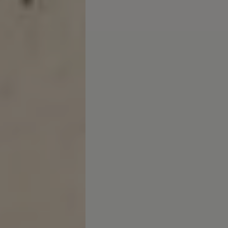
arias
 Canarias
misoras de radio