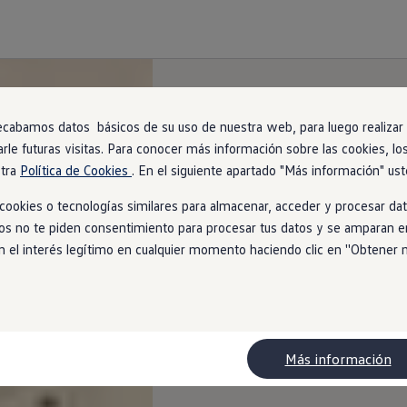
ecabamos datos básicos de su uso de nuestra web, para luego realizar a
arle futuras visitas. Para conocer más información sobre las cookies, lo
stra
Política de Cookies
. En el siguiente apartado "Más información" ust
ookies o tecnologías similares para almacenar, acceder y procesar dat
ios no te piden consentimiento para procesar tus datos y se amparan en
l interés legítimo en cualquier momento haciendo clic en ''Obtener más
Más información