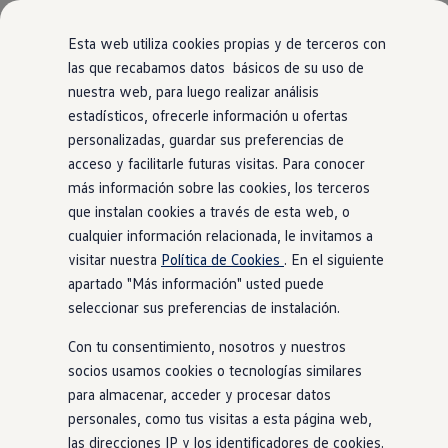
Modelos y Configurador
Nuevo ID. Polo: El eléctrico para todos
Esta web utiliza cookies propias y de terceros con
Nuevo ID. Cross 100% eléctrico
las que recabamos datos básicos de su uso de
Modelos 7 plazas
Vista general
Acabados
Motor
Exterior
Interior
Ruedas
nuestra web, para luego realizar análisis
Ir
Ir
Descubre el nuevo Golf GTI 50 Aniversario
directamente
directamente
Gama Deportiva
estadísticos, ofrecerle información u ofertas
al contenido
al pie de
Gama SUV de Volkswagen
personalizadas, guardar sus preferencias de
Polo
Modificar filtros
Ofertas y promociones
página
2
versiones
acceso y facilitarle futuras visitas. Para conocer
Precios Especiales
Renueva tu Volkswagen
más información sobre las cookies, los terceros
Trae un amigo a Volkswagen Canarias
que instalan cookies a través de esta web, o
Financiación Volkswagen
cualquier información relacionada, le invitamos a
Volkswagen Flex & Serenity
Renting
visitar nuestra
Política de Cookies
. En el siguiente
Vehículos de ocasión
apartado "Más información" usted puede
Más
R-Lin
Concursos Volkswagen
seleccionar sus preferencias de instalación.
Clientes
Pedir cita taller
MOTORES (2 disponible(s))
MOTORES
Con tu consentimiento, nosotros y nuestros
Buscador de Concesionarios
Gasolina
Manual
Automatic
Gas
Atención al cliente
socios usamos cookies o tecnologías similares
Accesorios
Ver más
para almacenar, acceder y procesar datos
Guía de mantenimiento
personales, como tus visitas a esta página web,
Información Útil
Viajar en coche
las direcciones IP y los identificadores de cookies.