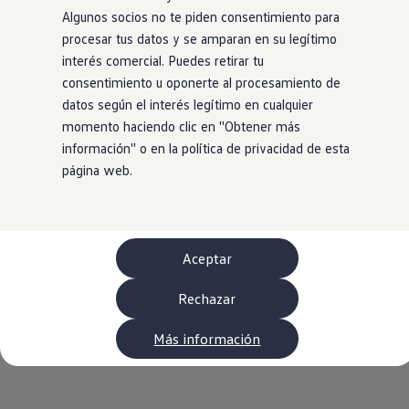
WLTP
Algunos socios no te piden consentimiento para
Aceite y líquidos
procesar tus datos y se amparan en su legítimo
EA189
Etiquetado de neumáticos UE - Volkswagen Can
interés comercial. Puedes retirar tu
Reciclaje Volkswagen Canarias
consentimiento u oponerte al procesamiento de
Servicios de mantenimiento
datos según el interés legítimo en cualquier
Garantía Volkswagen
Homologaciones y certificados de conformidad
momento haciendo clic en ''Obtener más
Información sobre el apagón de redes 2G-3G en
información'' o en la política de privacidad de esta
Recambios
página web.
Recambios reconstruidos
Carrocería y pintura
Lunas, luces y visibilidad
Economy Parts
Neumáticos
Modelos antiguos
Aceptar
Servicio para vehículos eléctricos
myVolkswagen
Rechazar
Ayuda con aplicaciones y servicios digitales
Navigation Map Update
Extras digitales
Más información
Actualizaciones del software, los mapas y las e
Buscar servicios para tu modelo
Conectar el móvil con el vehículo
Volkswagen Apps, inicio de sesión y tienda