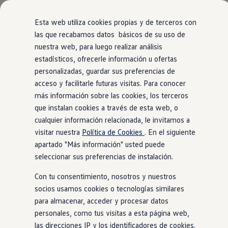
Modelos y Configurador
Nuevo ID. Polo: El eléctrico para todos
Esta web utiliza cookies propias y de terceros con
Nuevo ID. Cross 100% eléctrico
las que recabamos datos básicos de su uso de
Modelos 7 plazas
nuestra web, para luego realizar análisis
Ir
Ir
Descubre el nuevo Golf GTI 50 Aniversario
directamente
directamente
Gama Deportiva
estadísticos, ofrecerle información u ofertas
al contenido
al pie de
Gama SUV de Volkswagen
personalizadas, guardar sus preferencias de
Ofertas y promociones
página
acceso y facilitarle futuras visitas. Para conocer
Precios Especiales
Renueva tu Volkswagen
más información sobre las cookies, los terceros
Trae un amigo a Volkswagen Canarias
que instalan cookies a través de esta web, o
Financiación Volkswagen
cualquier información relacionada, le invitamos a
Volkswagen Flex & Serenity
Renting
visitar nuestra
Política de Cookies
. En el siguiente
Vehículos de ocasión
apartado "Más información" usted puede
Concursos Volkswagen
seleccionar sus preferencias de instalación.
Clientes
Pedir cita taller
Con tu consentimiento, nosotros y nuestros
Buscador de Concesionarios
Atención al cliente
socios usamos cookies o tecnologías similares
Accesorios
para almacenar, acceder y procesar datos
Guía de mantenimiento
personales, como tus visitas a esta página web,
Información Útil
Viajar en coche
las direcciones IP y los identificadores de cookies.