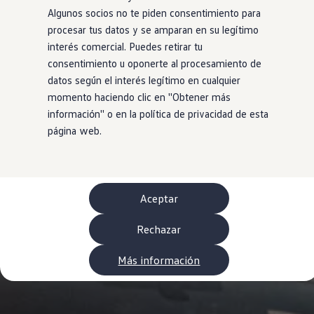
WLTP
Algunos socios no te piden consentimiento para
Aceite y líquidos
procesar tus datos y se amparan en su legítimo
EA189
Etiquetado de neumáticos UE - Volkswagen Can
interés comercial. Puedes retirar tu
Reciclaje Volkswagen Canarias
consentimiento u oponerte al procesamiento de
Servicios de mantenimiento
datos según el interés legítimo en cualquier
Garantía Volkswagen
Homologaciones y certificados de conformidad
momento haciendo clic en ''Obtener más
Información sobre el apagón de redes 2G-3G en
información'' o en la política de privacidad de esta
Recambios
página web.
Recambios reconstruidos
Carrocería y pintura
Lunas, luces y visibilidad
Economy Parts
Neumáticos
Modelos antiguos
Aceptar
Servicio para vehículos eléctricos
myVolkswagen
Rechazar
Ayuda con aplicaciones y servicios digitales
Navigation Map Update
Extras digitales
Más información
Actualizaciones del software, los mapas y las e
Buscar servicios para tu modelo
Conectar el móvil con el vehículo
Volkswagen Apps, inicio de sesión y tienda