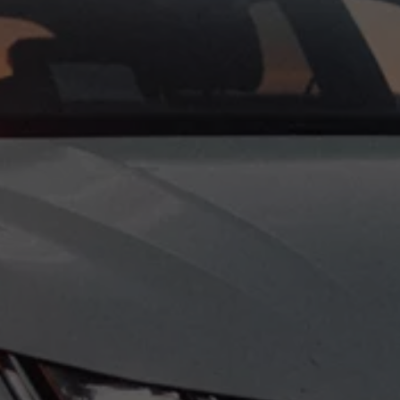
Exclusivo para empresas
Volkswagen Taxis
Movilidad Eléctrica
Vehículos eléctricos disponibles
Vehículos híbridos enchufables
Todo sobre ID.
Cambiando a la movilidad eléctrica
Actualización de Software ID.
Carga y autonomía
¿Cuántos kilómetros puedo recorrer?
Dónde recargar
Cómo recargar
Cargador ID.
Instalación Punto de Carga Coche Eléctrico en 
Tecnología y desarrollo
Reutilización de las baterias
El sonido del ID.
Plan Auto+ en Canarias
Mundo Volkswagen
Volkswagen Canarias
Digital Showroom
Club Fidelización
Sala de Prensa
Patrocinios
Blog