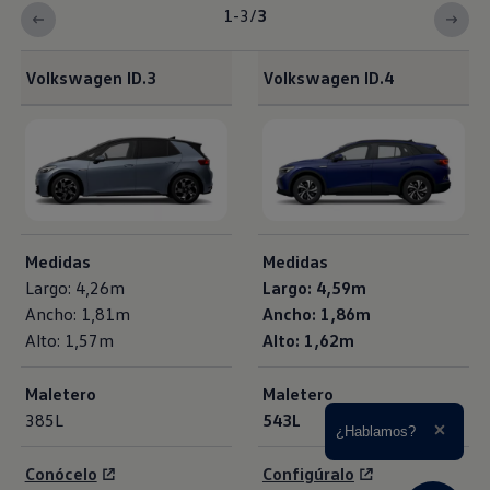
1-3
/
3
Volkswagen
ID.3
Volkswagen
ID.4
<b>Comparador de Medidas Volkswagen ID.3</b>
Medidas
Medidas
Largo: 4,26m
Largo: 4,59m
Ancho: 1,81m
Ancho: 1,86m
Alto: 1,57m
Alto: 1,62m
Maletero
Maletero
385L
543L
Ampliar el texto
¿Hablamos?
Cerrar 
Conócelo
Configúralo