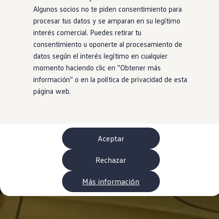
WLTP
Algunos socios no te piden consentimiento para
Aceite y líquidos
procesar tus datos y se amparan en su legítimo
EA189
Etiquetado de neumáticos UE - Volkswagen Can
interés comercial. Puedes retirar tu
Reciclaje Volkswagen Canarias
consentimiento u oponerte al procesamiento de
Servicios de mantenimiento
datos según el interés legítimo en cualquier
Garantía Volkswagen
Homologaciones y certificados de conformidad
momento haciendo clic en ''Obtener más
Información sobre el apagón de redes 2G-3G en
información'' o en la política de privacidad de esta
Recambios
página web.
Recambios reconstruidos
Carrocería y pintura
Lunas, luces y visibilidad
Economy Parts
Neumáticos
Modelos antiguos
Aceptar
Servicio para vehículos eléctricos
myVolkswagen
Rechazar
Ayuda con aplicaciones y servicios digitales
Navigation Map Update
Extras digitales
Más información
Actualizaciones del software, los mapas y las e
Buscar servicios para tu modelo
Conectar el móvil con el vehículo
Volkswagen Apps, inicio de sesión y tienda