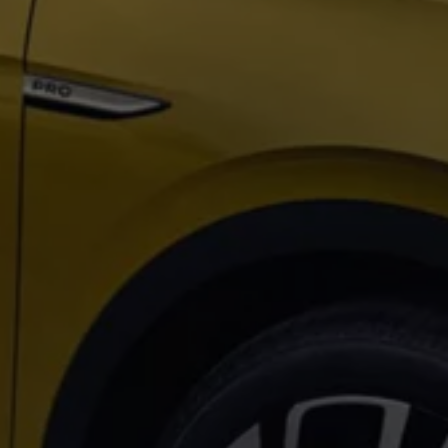
Exclusivo para empresas
Volkswagen Taxis
Movilidad Eléctrica
Vehículos eléctricos disponibles
Vehículos híbridos enchufables
Todo sobre ID.
Cambiando a la movilidad eléctrica
Actualización de Software ID.
Carga y autonomía
¿Cuántos kilómetros puedo recorrer?
Dónde recargar
Cómo recargar
Cargador ID.
Instalación Punto de Carga Coche Eléctrico en 
Tecnología y desarrollo
Reutilización de las baterias
El sonido del ID.
Plan Auto+ en Canarias
Mundo Volkswagen
Volkswagen Canarias
Digital Showroom
Club Fidelización
Sala de Prensa
Patrocinios
Blog