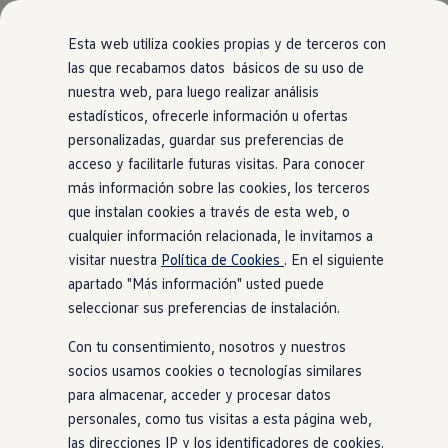
Modelos y Configurador
Nuevo ID. Polo: El eléctrico para todos
Esta web utiliza cookies propias y de terceros con
Nuevo ID. Cross 100% eléctrico
las que recabamos datos básicos de su uso de
Modelos 7 plazas
nuestra web, para luego realizar análisis
Ir
Ir
Descubre el nuevo Golf GTI 50 Aniversario
directamente
directamente
Gama Deportiva
estadísticos, ofrecerle información u ofertas
al contenido
al pie de
Gama SUV de Volkswagen
personalizadas, guardar sus preferencias de
Ofertas y promociones
página
acceso y facilitarle futuras visitas. Para conocer
Precios Especiales
Renueva tu Volkswagen
más información sobre las cookies, los terceros
Trae un amigo a Volkswagen Canarias
que instalan cookies a través de esta web, o
Financiación Volkswagen
cualquier información relacionada, le invitamos a
Volkswagen Flex & Serenity
Renting
visitar nuestra
Política de Cookies
. En el siguiente
Vehículos de ocasión
apartado "Más información" usted puede
Concursos Volkswagen
seleccionar sus preferencias de instalación.
Clientes
Pedir cita taller
Con tu consentimiento, nosotros y nuestros
Buscador de Concesionarios
Atención al cliente
socios usamos cookies o tecnologías similares
Accesorios
para almacenar, acceder y procesar datos
Guía de mantenimiento
personales, como tus visitas a esta página web,
Información Útil
Viajar en coche
las direcciones IP y los identificadores de cookies.