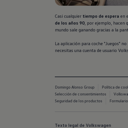
Exclusivo para empresas
Volkswagen Taxis
Movilidad Eléctrica
Casi cualquier
tiempo de espera
en e
Vehículos eléctricos disponibles
de los años 90
, por ejemplo, hacen q
Vehículos híbridos enchufables
Todo sobre ID.
mundo sale ganando gracias a la pant
Cambiando a la movilidad eléctrica
Actualización de Software ID.
La aplicación para coche "Juegos" no
Carga y autonomía
¿Cuántos kilómetros puedo recorrer?
necesitas una cuenta de usuario
Volk
Dónde recargar
Cómo recargar
Cargador ID.
Instalación Punto de Carga Coche Eléctrico en 
Tecnología y desarrollo
Reutilización de las baterias
El sonido del ID.
Domingo Alonso Group
Política de coo
Plan Auto+ en Canarias
Selección de consentimientos
Volkswag
Mundo Volkswagen
Volkswagen Canarias
Seguridad de los productos
Formulario
Digital Showroom
Club Fidelización
Sala de Prensa
Patrocinios
Texto legal de Volkswagen
Blog