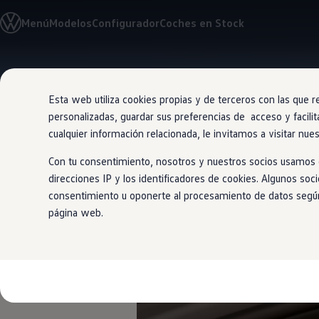
Modelos y Configurador
Menú
Modelos
Configurador
Coches en Stock
Nuevo ID. Polo: El eléctrico para todos
Nuevo ID. Cross 100% eléctrico
Modelos 7 plazas
Descubre el nuevo Golf GTI 50 Aniversario
Ir
Ir
Gama Deportiva
directamente
directamente
Gama SUV de Volkswagen
Esta web utiliza cookies propias y de terceros con las que r
al contenido
al pie de
Ofertas y promociones
personalizadas, guardar sus preferencias de acceso y facilit
página
Precios Especiales
Renueva tu Volkswagen
cualquier información relacionada, le invitamos a visitar nue
Trae un amigo a Volkswagen Canarias
Financiación Volkswagen
Con tu consentimiento, nosotros y nuestros socios usamos c
Volkswagen Flex & Serenity
direcciones IP y los identificadores de cookies. Algunos soc
Renting
Jugar
en lug
consentimiento u oponerte al procesamiento de datos según e
Vehículos de ocasión
Concursos Volkswagen
página web.
Clientes
Pedir cita taller
Buscador de Concesionarios
Atención al cliente
Accesorios
Guía de mantenimiento
Información Útil
Viajar en coche