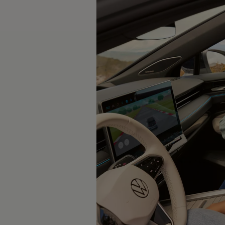
WLTP
Aceite y líquidos
EA189
Etiquetado de neumáticos UE - Volkswagen Can
Reciclaje Volkswagen Canarias
Servicios de mantenimiento
Garantía Volkswagen
Homologaciones y certificados de conformidad
Información sobre el apagón de redes 2G-3G en
Recambios
Recambios reconstruidos
Carrocería y pintura
Lunas, luces y visibilidad
Economy Parts
Neumáticos
Modelos antiguos
Servicio para vehículos eléctricos
myVolkswagen
Ayuda con aplicaciones y servicios digitales
Navigation Map Update
Extras digitales
Actualizaciones del software, los mapas y las e
Buscar servicios para tu modelo
Conectar el móvil con el vehículo
Volkswagen Apps, inicio de sesión y tienda