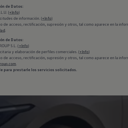
ión de Datos:
.U. (
+Info
)
icitudes de información. (
+Info
)
o de acceso, rectificación, supresión y otros, tal como aparece en la in
dad
.
ión de Datos:
OUP S.L. (
+Info
)
citaria y elaboración de perfiles comerciales. (
+Info
)
o de acceso, rectificación, supresión y otros, tal como aparece en la in
roup.com
.
 para prestarle los servicios solicitados.