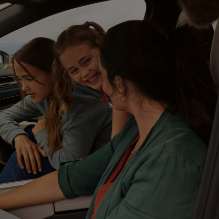
arias
 Canarias
misoras de radio