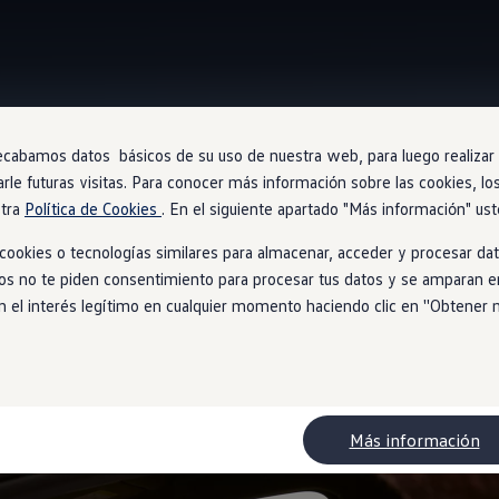
ecabamos datos básicos de su uso de nuestra web, para luego realizar a
"Juegos" In-Car App
arle futuras visitas. Para conocer más información sobre las cookies, lo
stra
Política de Cookies
. En el siguiente apartado "Más información" ust
ookies o tecnologías similares para almacenar, acceder y procesar dat
ios no te piden consentimiento para procesar tus datos y se amparan en
ar de esperar
l interés legítimo en cualquier momento haciendo clic en ''Obtener más
Más información