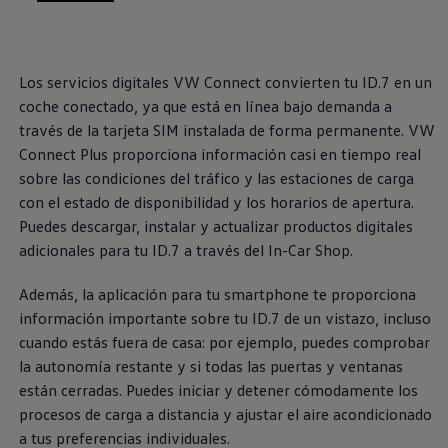
, 1 de 2
, 2 de 2
Volkswagen Apps, inicio de sesión y tienda
Exclusivo para empresas
Volkswagen Taxis
Movilidad Eléctrica
Los servicios digitales VW Connect convierten tu ID.7 en un
Vehículos eléctricos disponibles
Vehículos híbridos enchufables
coche conectado, ya que está en línea bajo demanda a
Todo sobre ID.
través de la tarjeta SIM instalada de forma permanente. VW
Cambiando a la movilidad eléctrica
Connect Plus proporciona información casi en tiempo real
Actualización de Software ID.
Carga y autonomía
sobre las condiciones del tráfico y las estaciones de carga
¿Cuántos kilómetros puedo recorrer?
con el estado de disponibilidad y los horarios de apertura.
Dónde recargar
Puedes descargar, instalar y actualizar productos digitales
Cómo recargar
Cargador ID.
adicionales para tu ID.7 a través del In-Car Shop.
Instalación Punto de Carga Coche Eléctrico en 
Tecnología y desarrollo
Además, la aplicación para tu smartphone te proporciona
Reutilización de las baterias
El sonido del ID.
información importante sobre tu ID.7 de un vistazo, incluso
Plan Auto+ en Canarias
cuando estás fuera de casa: por ejemplo, puedes comprobar
Mundo Volkswagen
la autonomía restante y si todas las puertas y ventanas
Volkswagen Canarias
Digital Showroom
están cerradas. Puedes iniciar y detener cómodamente los
Club Fidelización
procesos de carga a distancia y ajustar el aire acondicionado
Sala de Prensa
a tus preferencias individuales.
Patrocinios