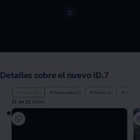
--:--
Remaining time, --:
Detalles sobre el nuevo ID.7
21 de 21 Items
Todas (21)
Destacados (3)
Diseño (1)
Confort 
21 de 21
Items