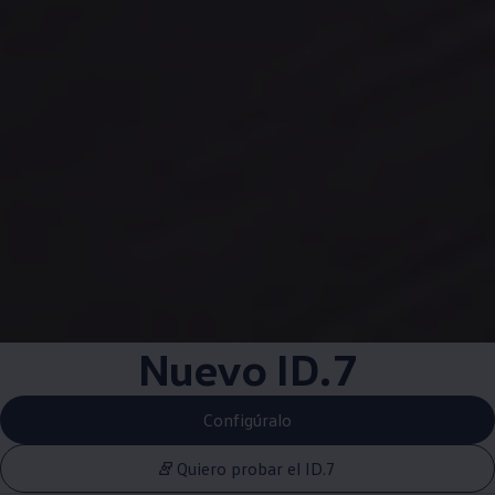
Nuevo ID.7
Configúralo
Quiero probar el ID.7