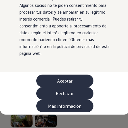
Viajar en coche
Algunos socios no te piden consentimiento para
WLTP
procesar tus datos y se amparan en su legítimo
Aceite y líquidos
EA189
interés comercial. Puedes retirar tu
Etiquetado de neumáticos UE - Volkswagen Can
consentimiento u oponerte al procesamiento de
Reciclaje Volkswagen Canarias
datos según el interés legítimo en cualquier
Servicios de mantenimiento
Garantía Volkswagen
momento haciendo clic en ''Obtener más
Homologaciones y certificados de conformidad
información'' o en la política de privacidad de esta
Información sobre el apagón de redes 2G-3G en
página web.
Recambios
Recambios reconstruidos
Carrocería y pintura
Lunas, luces y visibilidad
Economy Parts
Neumáticos
Aceptar
Modelos antiguos
Servicio para vehículos eléctricos
Rechazar
myVolkswagen
Ayuda con aplicaciones y servicios digitales
Navigation Map Update
Más información
Extras digitales
Actualizaciones del software, los mapas y las e
Buscar servicios para tu modelo
Conectar el móvil con el vehículo