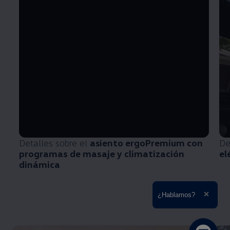
Detalles sobre el
asiento ergoPremium con
De
programas de masaje y climatización
el
dinámica
Ampliar el texto
¿Hablamos?
Cerrar 