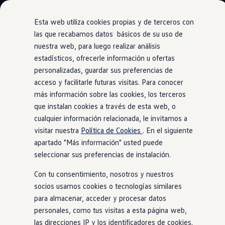
Modelos y Configurador
Nuevo ID. Polo: El eléctrico para todos
Esta web utiliza cookies propias y de terceros con
Nuevo ID. Cross 100% eléctrico
las que recabamos datos básicos de su uso de
Modelos 7 plazas
nuestra web, para luego realizar análisis
Ir
Ir
Descubre el nuevo Golf GTI 50 Aniversario
directamente
directamente
Gama Deportiva
estadísticos, ofrecerle información u ofertas
VW Connect para tu ID.7
al contenido
al pie de
Gama SUV de Volkswagen
personalizadas, guardar sus preferencias de
página
Sistemas de Asistencia Volkswagen
acceso y facilitarle futuras visitas. Para conocer
Ofertas y promociones
Precios Especiales
más información sobre las cookies, los terceros
Renueva tu Volkswagen
que instalan cookies a través de esta web, o
Conecta
con tu ID.7
Trae un amigo a Volkswagen Canarias
cualquier información relacionada, le invitamos a
Financiación Volkswagen
Volkswagen Flex & Serenity
visitar nuestra
Política de Cookies
. En el siguiente
Renting
apartado "Más información" usted puede
Vehículos de ocasión
seleccionar sus preferencias de instalación.
Concursos Volkswagen
Clientes
Con tu consentimiento, nosotros y nuestros
Pedir cita taller
Buscador de Concesionarios
socios usamos cookies o tecnologías similares
Atención al cliente
para almacenar, acceder y procesar datos
Accesorios
personales, como tus visitas a esta página web,
Guía de mantenimiento
Información Útil
las direcciones IP y los identificadores de cookies.