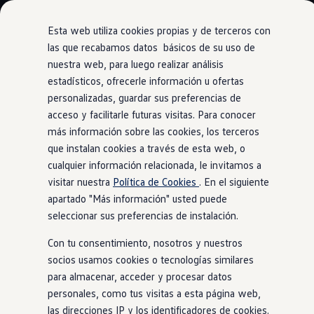
Modelos y Configurador
Nuevo ID. Polo: El eléctrico para todos
Esta web utiliza cookies propias y de terceros con
Nuevo ID. Cross 100% eléctrico
las que recabamos datos básicos de su uso de
Modelos 7 plazas
nuestra web, para luego realizar análisis
Ir
Ir
Descubre el nuevo Golf GTI 50 Aniversario
directamente
directamente
Gama Deportiva
estadísticos, ofrecerle información u ofertas
Maletero
al contenido
al pie de
Gama SUV de Volkswagen
personalizadas, guardar sus preferencias de
Ofertas y promociones
página
acceso y facilitarle futuras visitas. Para conocer
Precios Especiales
Renueva tu Volkswagen
más información sobre las cookies, los terceros
Trae un amigo a Volkswagen Canarias
que instalan cookies a través de esta web, o
Espacio
para más
Financiación Volkswagen
cualquier información relacionada, le invitamos a
Volkswagen Flex & Serenity
Renting
visitar nuestra
Política de Cookies
. En el siguiente
Vehículos de ocasión
apartado "Más información" usted puede
Concursos Volkswagen
seleccionar sus preferencias de instalación.
Clientes
Pedir cita taller
Con tu consentimiento, nosotros y nuestros
Buscador de Concesionarios
Atención al cliente
socios usamos cookies o tecnologías similares
Accesorios
para almacenar, acceder y procesar datos
Guía de mantenimiento
personales, como tus visitas a esta página web,
Información Útil
Viajar en coche
las direcciones IP y los identificadores de cookies.