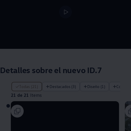
--:--
Remaining time, --:
Detalles sobre el nuevo ID.7
21 de 21 Items
Todas (21)
Destacados (3)
Diseño (1)
Confort 
21 de 21
Items