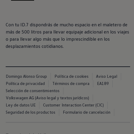
, 1 de 3
, 2 de 3
, 3 de 3
Exclusivo para empresas
Volkswagen Taxis
Movilidad Eléctrica
Vehículos eléctricos disponibles
Con tu ID.7 dispondrás de mucho espacio en el maletero de
Vehículos híbridos enchufables
Todo sobre ID.
más de 500 litros para llevar equipaje adicional en los viajes
Cambiando a la movilidad eléctrica
o para llevar algo más que lo imprescindible en los
Actualización de Software ID.
desplazamientos cotidianos.
Carga y autonomía
¿Cuántos kilómetros puedo recorrer?
Dónde recargar
Cómo recargar
Cargador ID.
Instalación Punto de Carga Coche Eléctrico en 
Domingo Alonso Group
Política de cookies
Aviso Legal
Tecnología y desarrollo
Política de privacidad
Términos de compra
EA189
Reutilización de las baterias
El sonido del ID.
Selección de consentimientos
Plan Auto+ en Canarias
Volkswagen AG (Aviso legal y textos jurídicos)
Mundo Volkswagen
Ley de datos UE
Customer Interaction Center (CIC)
Volkswagen Canarias
Digital Showroom
Seguridad de los productos
Formulario de cancelación
Club Fidelización
Sala de Prensa
Patrocinios
Blog