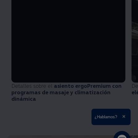
Detalles sobre el
asiento ergoPremium con
De
programas de masaje y climatización
el
dinámica
Ampliar el texto
¿Hablamos?
Cerrar 