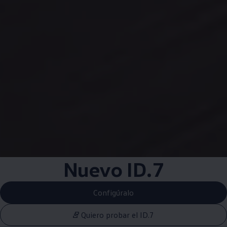
Nuevo ID.7
Configúralo
Quiero probar el ID.7