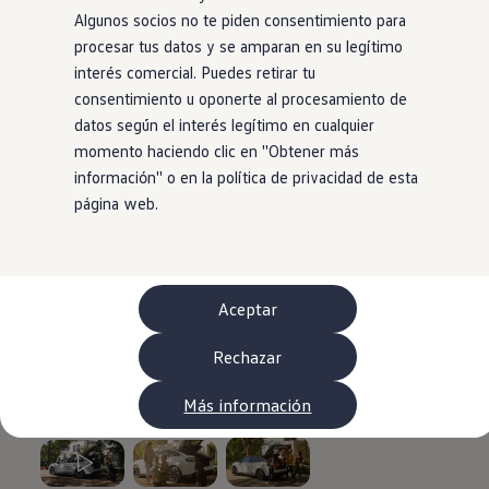
WLTP
Algunos socios no te piden consentimiento para
Aceite y líquidos
procesar tus datos y se amparan en su legítimo
EA189
Etiquetado de neumáticos UE - Volkswagen Can
interés comercial. Puedes retirar tu
Reciclaje Volkswagen Canarias
consentimiento u oponerte al procesamiento de
Servicios de mantenimiento
datos según el interés legítimo en cualquier
Garantía Volkswagen
Homologaciones y certificados de conformidad
momento haciendo clic en ''Obtener más
Información sobre el apagón de redes 2G-3G en
información'' o en la política de privacidad de esta
Recambios
página web.
Recambios reconstruidos
Carrocería y pintura
Lunas, luces y visibilidad
Economy Parts
Neumáticos
Modelos antiguos
Aceptar
Servicio para vehículos eléctricos
myVolkswagen
Rechazar
Ayuda con aplicaciones y servicios digitales
Navigation Map Update
Extras digitales
Más información
Actualizaciones del software, los mapas y las e
Buscar servicios para tu modelo
Conectar el móvil con el vehículo
Volkswagen Apps, inicio de sesión y tienda