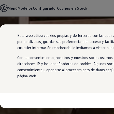
Modelos y Configurador
Menú
Modelos
Configurador
Coches en Stock
Nuevo ID. Polo: El eléctrico para todos
Nuevo ID. Cross 100% eléctrico
Modelos 7 plazas
Descubre el nuevo Golf GTI 50 Aniversario
Ir
Ir
Gama Deportiva
directamente
directamente
Gama SUV de Volkswagen
Esta web utiliza cookies propias y de terceros con las que r
al contenido
al pie de
Ofertas y promociones
personalizadas, guardar sus preferencias de acceso y facilit
página
Precios Especiales
Renueva tu Volkswagen
cualquier información relacionada, le invitamos a visitar nue
Trae un amigo a Volkswagen Canarias
Financiación Volkswagen
Con tu consentimiento, nosotros y nuestros socios usamos c
Volkswagen Flex & Serenity
direcciones IP y los identificadores de cookies. Algunos soc
Renting
consentimiento u oponerte al procesamiento de datos según e
Vehículos de ocasión
Concursos Volkswagen
página web.
Clientes
Pedir cita taller
Buscador de Concesionarios
Atención al cliente
Accesorios
Guía de mantenimiento
Información Útil
Viajar en coche