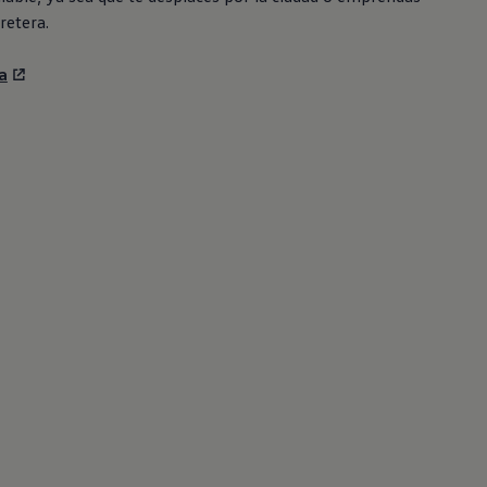
retera.
a