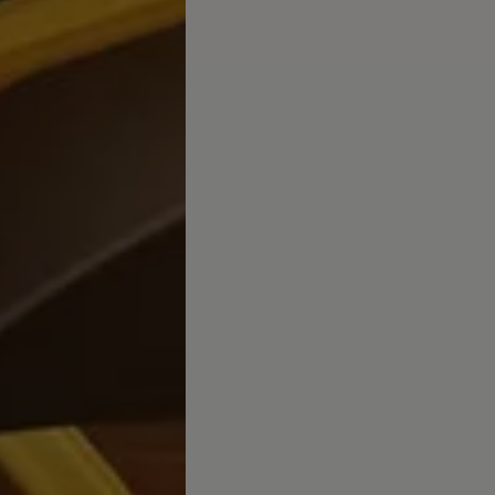
arias
 Canarias
misoras de radio