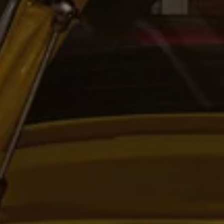
Exclusivo para empresas
Volkswagen Taxis
Movilidad Eléctrica
Vehículos eléctricos disponibles
Vehículos híbridos enchufables
Todo sobre ID.
Cambiando a la movilidad eléctrica
Actualización de Software ID.
Carga y autonomía
¿Cuántos kilómetros puedo recorrer?
Dónde recargar
Cómo recargar
Cargador ID.
Instalación Punto de Carga Coche Eléctrico en 
Tecnología y desarrollo
Reutilización de las baterias
El sonido del ID.
Plan Auto+ en Canarias
Mundo Volkswagen
Volkswagen Canarias
Digital Showroom
Club Fidelización
Sala de Prensa
Patrocinios
Blog