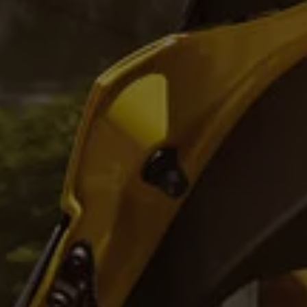
WLTP
Aceite y líquidos
EA189
Etiquetado de neumáticos UE - Volkswagen Can
Reciclaje Volkswagen Canarias
Servicios de mantenimiento
Garantía Volkswagen
Homologaciones y certificados de conformidad
Información sobre el apagón de redes 2G-3G en
Recambios
Recambios reconstruidos
Carrocería y pintura
Lunas, luces y visibilidad
Economy Parts
Neumáticos
Modelos antiguos
Servicio para vehículos eléctricos
myVolkswagen
Ayuda con aplicaciones y servicios digitales
Navigation Map Update
Extras digitales
Actualizaciones del software, los mapas y las e
Buscar servicios para tu modelo
Conectar el móvil con el vehículo
Volkswagen Apps, inicio de sesión y tienda