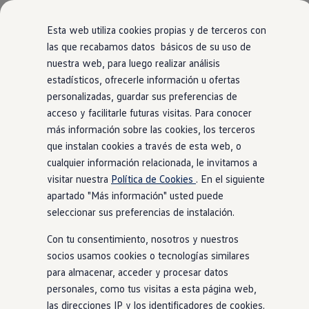
Modelos y Configurador
Nuevo ID. Polo: El eléctrico para todos
Esta web utiliza cookies propias y de terceros con
Nuevo ID. Cross 100% eléctrico
las que recabamos datos básicos de su uso de
Modelos 7 plazas
nuestra web, para luego realizar análisis
Ir
Ir
Descubre el nuevo Golf GTI 50 Aniversario
directamente
directamente
Gama Deportiva
estadísticos, ofrecerle información u ofertas
al contenido
al pie de
Gama SUV de Volkswagen
personalizadas, guardar sus preferencias de
Ofertas y promociones
página
acceso y facilitarle futuras visitas. Para conocer
Precios Especiales
Renueva tu Volkswagen
más información sobre las cookies, los terceros
Trae un amigo a Volkswagen Canarias
que instalan cookies a través de esta web, o
Financiación Volkswagen
cualquier información relacionada, le invitamos a
Volkswagen Flex & Serenity
Renting
visitar nuestra
Política de Cookies
. En el siguiente
Vehículos de ocasión
apartado "Más información" usted puede
Concursos Volkswagen
seleccionar sus preferencias de instalación.
Clientes
Pedir cita taller
Con tu consentimiento, nosotros y nuestros
Buscador de Concesionarios
Atención al cliente
socios usamos cookies o tecnologías similares
Accesorios
para almacenar, acceder y procesar datos
Guía de mantenimiento
personales, como tus visitas a esta página web,
Información Útil
Viajar en coche
las direcciones IP y los identificadores de cookies.