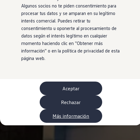
WLTP
Algunos socios no te piden consentimiento para
Aceite y líquidos
procesar tus datos y se amparan en su legítimo
EA189
Etiquetado de neumáticos UE - Volkswagen Can
interés comercial. Puedes retirar tu
Reciclaje Volkswagen Canarias
consentimiento u oponerte al procesamiento de
Servicios de mantenimiento
datos según el interés legítimo en cualquier
Garantía Volkswagen
Homologaciones y certificados de conformidad
momento haciendo clic en ''Obtener más
Información sobre el apagón de redes 2G-3G en
información'' o en la política de privacidad de esta
Recambios
página web.
Recambios reconstruidos
Carrocería y pintura
Lunas, luces y visibilidad
Economy Parts
Neumáticos
Modelos antiguos
Aceptar
Servicio para vehículos eléctricos
myVolkswagen
Rechazar
Ayuda con aplicaciones y servicios digitales
Navigation Map Update
Extras digitales
Más información
Actualizaciones del software, los mapas y las e
Buscar servicios para tu modelo
Conectar el móvil con el vehículo
Volkswagen Apps, inicio de sesión y tienda