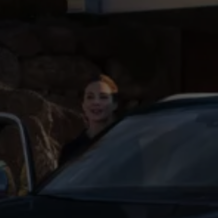
Exclusivo para empresas
Volkswagen Taxis
Movilidad Eléctrica
Vehículos eléctricos disponibles
Vehículos híbridos enchufables
Todo sobre ID.
Cambiando a la movilidad eléctrica
Actualización de Software ID.
Carga y autonomía
¿Cuántos kilómetros puedo recorrer?
Dónde recargar
Cómo recargar
Cargador ID.
Instalación Punto de Carga Coche Eléctrico en 
Tecnología y desarrollo
Reutilización de las baterias
El sonido del ID.
Plan Auto+ en Canarias
Mundo Volkswagen
Volkswagen Canarias
Digital Showroom
Club Fidelización
Sala de Prensa
Patrocinios
Blog