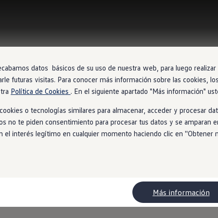
ecabamos datos básicos de su uso de nuestra web, para luego realizar a
arle futuras visitas. Para conocer más información sobre las cookies, lo
stra
Política de Cookies
. En el siguiente apartado "Más información" ust
ookies o tecnologías similares para almacenar, acceder y procesar dat
ios no te piden consentimiento para procesar tus datos y se amparan en
l interés legítimo en cualquier momento haciendo clic en ''Obtener más
Más información