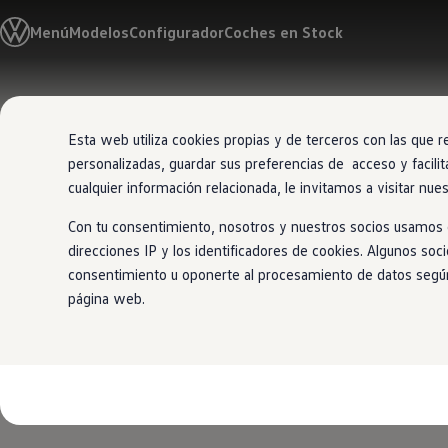
Modelos y Configurador
Menú
Modelos
Configurador
Coches en Stock
Nuevo ID. Polo: El eléctrico para todos
Nuevo ID. Cross 100% eléctrico
Modelos 7 plazas
Descubre el nuevo Golf GTI 50 Aniversario
Ir
Ir
Gama Deportiva
directamente
directamente
Gama SUV de Volkswagen
Esta web utiliza cookies propias y de terceros con las que r
al contenido
al pie de
Ofertas y promociones
personalizadas, guardar sus preferencias de acceso y facilit
página
Precios Especiales
Renueva tu Volkswagen
cualquier información relacionada, le invitamos a visitar nue
Trae un amigo a Volkswagen Canarias
Financiación Volkswagen
Con tu consentimiento, nosotros y nuestros socios usamos c
Volkswagen Flex & Serenity
direcciones IP y los identificadores de cookies. Algunos soc
Renting
consentimiento u oponerte al procesamiento de datos según e
Vehículos de ocasión
Concursos Volkswagen
página web.
Clientes
Pedir cita taller
Buscador de Concesionarios
Atención al cliente
Accesorios
Guía de mantenimiento
Información Útil
Viajar en coche