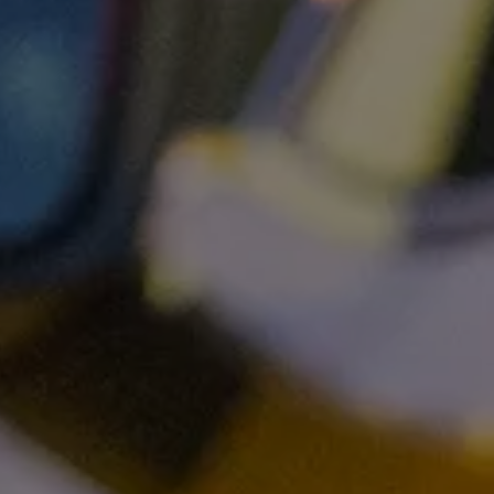
Exclusivo para empresas
Volkswagen Taxis
Movilidad Eléctrica
Vehículos eléctricos disponibles
Vehículos híbridos enchufables
Todo sobre ID.
Cambiando a la movilidad eléctrica
Actualización de Software ID.
Carga y autonomía
¿Cuántos kilómetros puedo recorrer?
Dónde recargar
Cómo recargar
Cargador ID.
Instalación Punto de Carga Coche Eléctrico en 
Tecnología y desarrollo
Reutilización de las baterias
El sonido del ID.
Plan Auto+ en Canarias
Mundo Volkswagen
Volkswagen Canarias
Digital Showroom
Club Fidelización
Sala de Prensa
Patrocinios
Blog