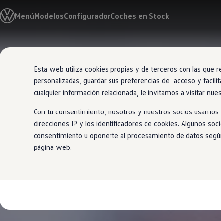
Modelos y Configurador
Menú
Modelos
Configurador
Coches en Stock
Nuevo ID. Polo: El eléctrico para todos
Nuevo ID. Cross 100% eléctrico
Modelos 7 plazas
Descubre el nuevo Golf GTI 50 Aniversario
Ir
Ir
Gama Deportiva
directamente
directamente
Gama SUV de Volkswagen
Esta web utiliza cookies propias y de terceros con las que r
al contenido
al pie de
Ofertas y promociones
personalizadas, guardar sus preferencias de acceso y facilit
página
Precios Especiales
Renueva tu Volkswagen
cualquier información relacionada, le invitamos a visitar nue
Trae un amigo a Volkswagen Canarias
Financiación Volkswagen
Con tu consentimiento, nosotros y nuestros socios usamos c
Volkswagen Flex & Serenity
direcciones IP y los identificadores de cookies. Algunos soc
Renting
consentimiento u oponerte al procesamiento de datos según e
Vehículos de ocasión
Concursos Volkswagen
página web.
Clientes
Pedir cita taller
Buscador de Concesionarios
Atención al cliente
Accesorios
Guía de mantenimiento
Información Útil
Viajar en coche