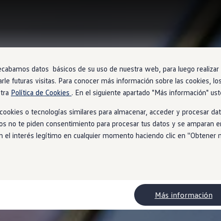
ecabamos datos básicos de su uso de nuestra web, para luego realizar a
arle futuras visitas. Para conocer más información sobre las cookies, lo
stra
Política de Cookies
. En el siguiente apartado "Más información" ust
ookies o tecnologías similares para almacenar, acceder y procesar dat
ios no te piden consentimiento para procesar tus datos y se amparan en
l interés legítimo en cualquier momento haciendo clic en ''Obtener más
Más información