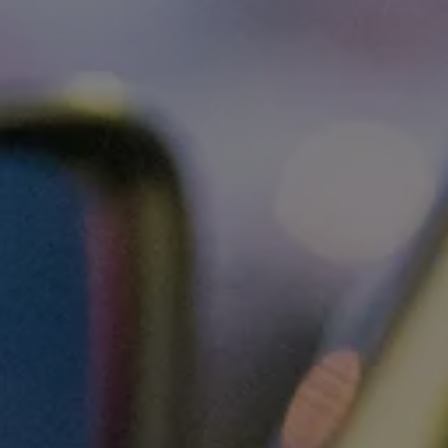
WLTP
Aceite y líquidos
EA189
Etiquetado de neumáticos UE - Volkswagen Can
Reciclaje Volkswagen Canarias
Servicios de mantenimiento
Garantía Volkswagen
Homologaciones y certificados de conformidad
Información sobre el apagón de redes 2G-3G en
Recambios
Recambios reconstruidos
Carrocería y pintura
Lunas, luces y visibilidad
Economy Parts
Neumáticos
Modelos antiguos
Servicio para vehículos eléctricos
myVolkswagen
Ayuda con aplicaciones y servicios digitales
Navigation Map Update
Extras digitales
Actualizaciones del software, los mapas y las e
Buscar servicios para tu modelo
Conectar el móvil con el vehículo
Volkswagen Apps, inicio de sesión y tienda