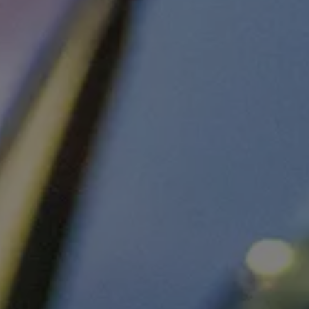
arias
 Canarias
misoras de radio