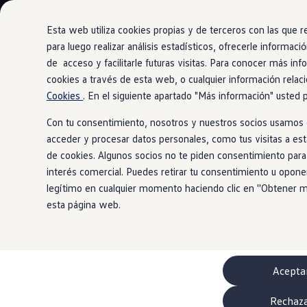
Modelos y Configurador
Nuevo ID. Polo: El eléctrico para todos
Esta web utiliza cookies propias y de terceros con las que
Nuevo ID. Cross 100% eléctrico
para luego realizar análisis estadísticos, ofrecerle informac
Modelos 7 plazas
de acceso y facilitarle futuras visitas. Para conocer más inf
Ir
Ir
Descubre el nuevo Golf GTI 50 Aniversario
directamente
directamente
Gama Deportiva
cookies a través de esta web, o cualquier información relaci
al contenido
al pie de
Gama SUV de Volkswagen
Cookies
. En el siguiente apartado "Más información" usted 
Ofertas y promociones
página
Precios Especiales
Con tu consentimiento, nosotros y nuestros socios usamos c
Renueva tu Volkswagen
acceder y procesar datos personales, como tus visitas a esta
Trae un amigo a Volkswagen Canarias
Financiación Volkswagen
de cookies. Algunos socios no te piden consentimiento para
Volkswagen Flex & Serenity
interés comercial. Puedes retirar tu consentimiento u opone
Renting
legítimo en cualquier momento haciendo clic en ''Obtener más
Vehículos de ocasión
Concursos Volkswagen
esta página web.
Clientes
Pedir cita taller
Buscador de Concesionarios
Atención al cliente
Accesorios
Acepta
Guía de mantenimiento
Información Útil
Viajar en coche
Rechaz