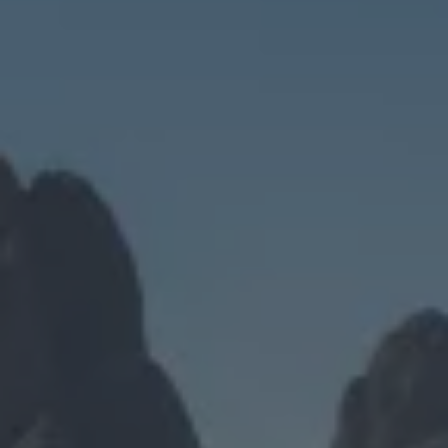
Exclusivo para empresas
Volkswagen Taxis
Movilidad Eléctrica
Vehículos eléctricos disponibles
Vehículos híbridos enchufables
Todo sobre ID.
Cambiando a la movilidad eléctrica
Actualización de Software ID.
Carga y autonomía
¿Cuántos kilómetros puedo recorrer?
Dónde recargar
Cómo recargar
Cargador ID.
Instalación Punto de Carga Coche Eléctrico en 
Tecnología y desarrollo
Reutilización de las baterias
El sonido del ID.
Plan Auto+ en Canarias
Mundo Volkswagen
Volkswagen Canarias
Digital Showroom
Club Fidelización
Sala de Prensa
Patrocinios
Blog