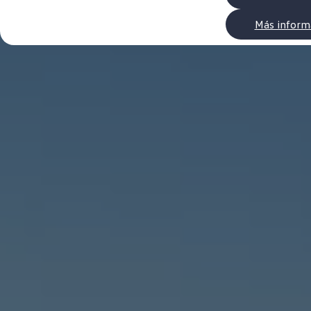
WLTP
Aceite y líquidos
Más inform
EA189
Etiquetado de neumáticos UE - Volkswagen Can
Reciclaje Volkswagen Canarias
Servicios de mantenimiento
Garantía Volkswagen
Homologaciones y certificados de conformidad
Información sobre el apagón de redes 2G-3G en
Recambios
Recambios reconstruidos
Carrocería y pintura
Lunas, luces y visibilidad
Economy Parts
Neumáticos
Modelos antiguos
Servicio para vehículos eléctricos
myVolkswagen
Ayuda con aplicaciones y servicios digitales
Navigation Map Update
Extras digitales
Actualizaciones del software, los mapas y las e
Buscar servicios para tu modelo
Conectar el móvil con el vehículo
Volkswagen Apps, inicio de sesión y tienda