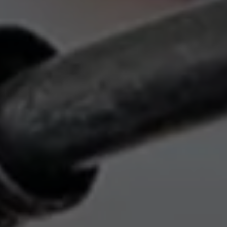
Exclusivo para empresas
Volkswagen Taxis
Movilidad Eléctrica
Vehículos eléctricos disponibles
Vehículos híbridos enchufables
Todo sobre ID.
Cambiando a la movilidad eléctrica
Actualización de Software ID.
Carga y autonomía
¿Cuántos kilómetros puedo recorrer?
Dónde recargar
Cómo recargar
Cargador ID.
Instalación Punto de Carga Coche Eléctrico en 
Tecnología y desarrollo
Reutilización de las baterias
El sonido del ID.
Plan Auto+ en Canarias
Mundo Volkswagen
Volkswagen Canarias
Digital Showroom
Club Fidelización
Sala de Prensa
Patrocinios
Blog