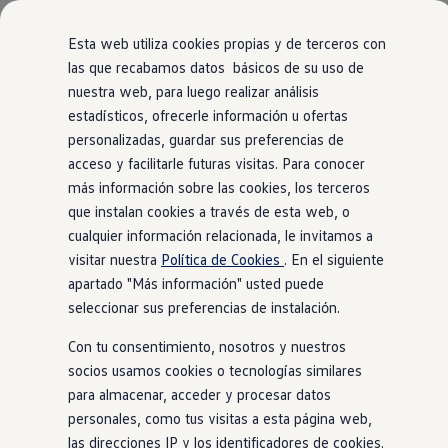
Modelos y Configurador
Nuevo ID. Polo: El eléctrico para todos
Esta web utiliza cookies propias y de terceros con
Nuevo ID. Cross 100% eléctrico
las que recabamos datos básicos de su uso de
Modelos 7 plazas
nuestra web, para luego realizar análisis
Ir
Ir
Descubre el nuevo Golf GTI 50 Aniversario
directamente
directamente
Gama Deportiva
estadísticos, ofrecerle información u ofertas
al contenido
al pie de
Gama SUV de Volkswagen
personalizadas, guardar sus preferencias de
Ofertas y promociones
página
acceso y facilitarle futuras visitas. Para conocer
Precios Especiales
Renueva tu Volkswagen
más información sobre las cookies, los terceros
Trae un amigo a Volkswagen Canarias
que instalan cookies a través de esta web, o
Financiación Volkswagen
cualquier información relacionada, le invitamos a
Volkswagen Flex & Serenity
Renting
visitar nuestra
Política de Cookies
. En el siguiente
Vehículos de ocasión
apartado "Más información" usted puede
Concursos Volkswagen
seleccionar sus preferencias de instalación.
Clientes
Pedir cita taller
Con tu consentimiento, nosotros y nuestros
Buscador de Concesionarios
Atención al cliente
socios usamos cookies o tecnologías similares
Accesorios
para almacenar, acceder y procesar datos
Guía de mantenimiento
personales, como tus visitas a esta página web,
Información Útil
Viajar en coche
las direcciones IP y los identificadores de cookies.