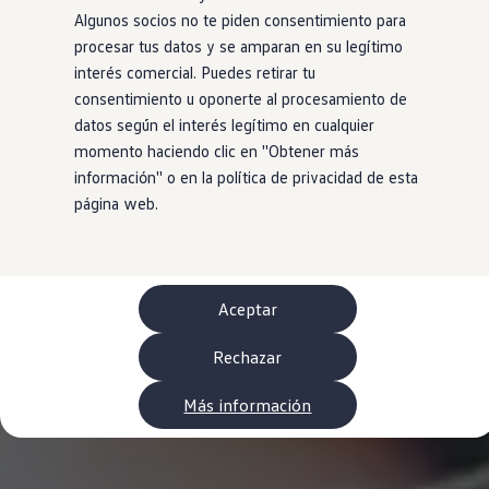
WLTP
Algunos socios no te piden consentimiento para
Aceite y líquidos
procesar tus datos y se amparan en su legítimo
EA189
Etiquetado de neumáticos UE - Volkswagen Can
interés comercial. Puedes retirar tu
Reciclaje Volkswagen Canarias
consentimiento u oponerte al procesamiento de
Servicios de mantenimiento
datos según el interés legítimo en cualquier
Garantía Volkswagen
Homologaciones y certificados de conformidad
momento haciendo clic en ''Obtener más
Información sobre el apagón de redes 2G-3G en
información'' o en la política de privacidad de esta
Recambios
página web.
Recambios reconstruidos
Carrocería y pintura
Lunas, luces y visibilidad
Economy Parts
Neumáticos
Modelos antiguos
Aceptar
Servicio para vehículos eléctricos
myVolkswagen
Rechazar
Ayuda con aplicaciones y servicios digitales
Navigation Map Update
Extras digitales
Más información
Actualizaciones del software, los mapas y las e
Buscar servicios para tu modelo
Conectar el móvil con el vehículo
Volkswagen Apps, inicio de sesión y tienda