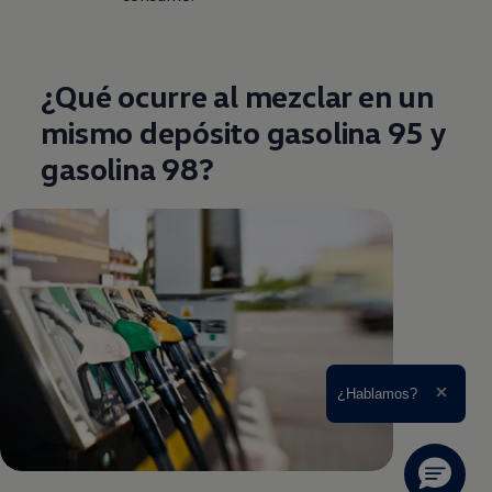
¿Qué ocurre al mezclar en un
mismo depósito gasolina 95 y
gasolina 98?
Ampliar el texto
¿Hablamos?
Cerrar 