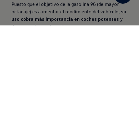
Puesto que el objetivo de la gasolina 98 (de mayor
octanaje) es aumentar el rendimiento del vehículo,
su
uso cobra más importancia en coches potentes y
de aspiraciones deportivas.
Con ella se logra un rendimiento superior en sus
motores y unas mecánicas preparadas para ofrecer
un gran rendimiento que
necesitan que los
componentes sean aprovechados al máximo.
Por ello, si mezclamos gasolina 95 y 98 el motor
seguirá funcionando, pero no del modo correcto si
necesita un octanaje mayor. Tanto es así que si se
echa gasolina 95 en un motor que requiere un
octanaje de 98
se puede acortar la vida útil del
motor por el desgaste de sus piezas internas.