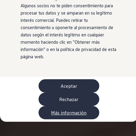
WLTP
Algunos socios no te piden consentimiento para
Aceite y líquidos
procesar tus datos y se amparan en su legítimo
EA189
Etiquetado de neumáticos UE - Volkswagen Can
interés comercial. Puedes retirar tu
Reciclaje Volkswagen Canarias
consentimiento u oponerte al procesamiento de
Servicios de mantenimiento
datos según el interés legítimo en cualquier
Garantía Volkswagen
Homologaciones y certificados de conformidad
momento haciendo clic en ''Obtener más
Información sobre el apagón de redes 2G-3G en
información'' o en la política de privacidad de esta
Recambios
página web.
Recambios reconstruidos
Carrocería y pintura
Lunas, luces y visibilidad
Economy Parts
Neumáticos
Modelos antiguos
Aceptar
Servicio para vehículos eléctricos
myVolkswagen
Rechazar
Ayuda con aplicaciones y servicios digitales
Navigation Map Update
Extras digitales
Más información
Actualizaciones del software, los mapas y las e
Buscar servicios para tu modelo
Conectar el móvil con el vehículo
Volkswagen Apps, inicio de sesión y tienda