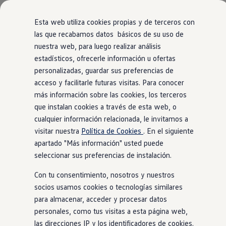
Modelos y Configurador
Nuevo ID. Polo: El eléctrico para todos
Esta web utiliza cookies propias y de terceros con
Nuevo ID. Cross 100% eléctrico
las que recabamos datos básicos de su uso de
Modelos 7 plazas
nuestra web, para luego realizar análisis
Ir
Ir
Descubre el nuevo Golf GTI 50 Aniversario
directamente
directamente
Gama Deportiva
estadísticos, ofrecerle información u ofertas
al contenido
al pie de
Gama SUV de Volkswagen
personalizadas, guardar sus preferencias de
Ofertas y promociones
página
acceso y facilitarle futuras visitas. Para conocer
Precios Especiales
Renueva tu Volkswagen
más información sobre las cookies, los terceros
Trae un amigo a Volkswagen Canarias
que instalan cookies a través de esta web, o
Financiación Volkswagen
cualquier información relacionada, le invitamos a
Volkswagen Flex & Serenity
Renting
visitar nuestra
Política de Cookies
. En el siguiente
Vehículos de ocasión
apartado "Más información" usted puede
Concursos Volkswagen
seleccionar sus preferencias de instalación.
Clientes
Pedir cita taller
Con tu consentimiento, nosotros y nuestros
Buscador de Concesionarios
Atención al cliente
socios usamos cookies o tecnologías similares
Accesorios
para almacenar, acceder y procesar datos
Guía de mantenimiento
personales, como tus visitas a esta página web,
Información Útil
Viajar en coche
las direcciones IP y los identificadores de cookies.