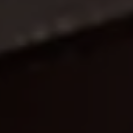
Exclusivo para empresas
Volkswagen Taxis
Movilidad Eléctrica
Vehículos eléctricos disponibles
Vehículos híbridos enchufables
Todo sobre ID.
Cambiando a la movilidad eléctrica
Actualización de Software ID.
Carga y autonomía
¿Cuántos kilómetros puedo recorrer?
Dónde recargar
Cómo recargar
Cargador ID.
Instalación Punto de Carga Coche Eléctrico en 
Tecnología y desarrollo
Reutilización de las baterias
El sonido del ID.
Plan Auto+ en Canarias
Mundo Volkswagen
Volkswagen Canarias
Digital Showroom
Club Fidelización
Sala de Prensa
Patrocinios
Blog