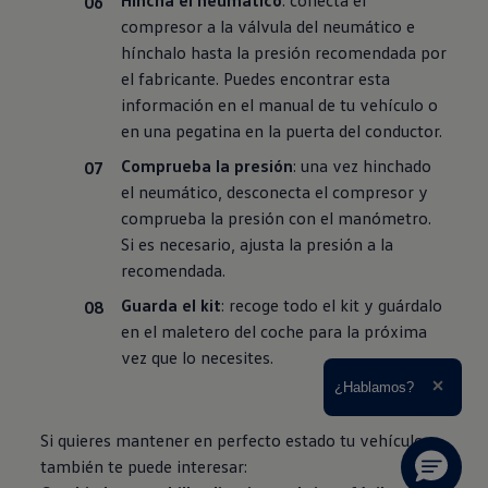
Hincha el neumático
: conecta el
compresor a la válvula del neumático e
hínchalo hasta la presión recomendada por
el fabricante. Puedes encontrar esta
información en el manual de tu vehículo o
en una pegatina en la puerta del conductor.
Comprueba la presión
: una vez hinchado
el neumático, desconecta el compresor y
comprueba la presión con el manómetro.
Si es necesario, ajusta la presión a la
recomendada.
Guarda el kit
: recoge todo el kit y guárdalo
en el maletero del coche para la próxima
vez que lo necesites.
Ampliar el texto
¿Hablamos?
Cerrar 
Si quieres mantener en perfecto estado tu vehículo,
también te puede interesar: