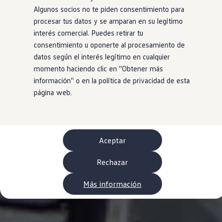
WLTP
Algunos socios no te piden consentimiento para
Aceite y líquidos
procesar tus datos y se amparan en su legítimo
EA189
Etiquetado de neumáticos UE - Volkswagen Can
interés comercial. Puedes retirar tu
Reciclaje Volkswagen Canarias
consentimiento u oponerte al procesamiento de
Servicios de mantenimiento
datos según el interés legítimo en cualquier
Garantía Volkswagen
Homologaciones y certificados de conformidad
momento haciendo clic en ''Obtener más
Información sobre el apagón de redes 2G-3G en
información'' o en la política de privacidad de esta
Recambios
página web.
Recambios reconstruidos
Carrocería y pintura
Lunas, luces y visibilidad
Economy Parts
Neumáticos
Modelos antiguos
Aceptar
Servicio para vehículos eléctricos
myVolkswagen
Rechazar
Ayuda con aplicaciones y servicios digitales
Navigation Map Update
Extras digitales
Más información
Actualizaciones del software, los mapas y las e
Buscar servicios para tu modelo
Conectar el móvil con el vehículo
Volkswagen Apps, inicio de sesión y tienda