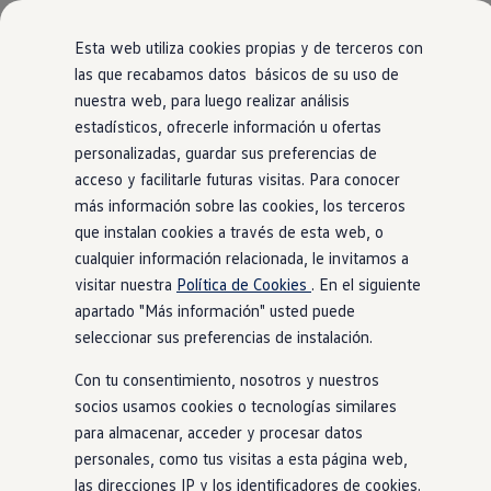
Modelos y Configurador
Nuevo ID. Polo: El eléctrico para todos
Esta web utiliza cookies propias y de terceros con
Nuevo ID. Cross 100% eléctrico
las que recabamos datos básicos de su uso de
Modelos 7 plazas
nuestra web, para luego realizar análisis
Ir
Ir
Descubre el nuevo Golf GTI 50 Aniversario
directamente
directamente
Gama Deportiva
estadísticos, ofrecerle información u ofertas
al contenido
al pie de
Gama SUV de Volkswagen
personalizadas, guardar sus preferencias de
Ofertas y promociones
página
acceso y facilitarle futuras visitas. Para conocer
Precios Especiales
Renueva tu Volkswagen
más información sobre las cookies, los terceros
Trae un amigo a Volkswagen Canarias
que instalan cookies a través de esta web, o
Financiación Volkswagen
cualquier información relacionada, le invitamos a
Volkswagen Flex & Serenity
Renting
visitar nuestra
Política de Cookies
. En el siguiente
Vehículos de ocasión
apartado "Más información" usted puede
Concursos Volkswagen
seleccionar sus preferencias de instalación.
Clientes
Pedir cita taller
Con tu consentimiento, nosotros y nuestros
Buscador de Concesionarios
Atención al cliente
socios usamos cookies o tecnologías similares
Accesorios
para almacenar, acceder y procesar datos
Guía de mantenimiento
personales, como tus visitas a esta página web,
Información Útil
Viajar en coche
las direcciones IP y los identificadores de cookies.