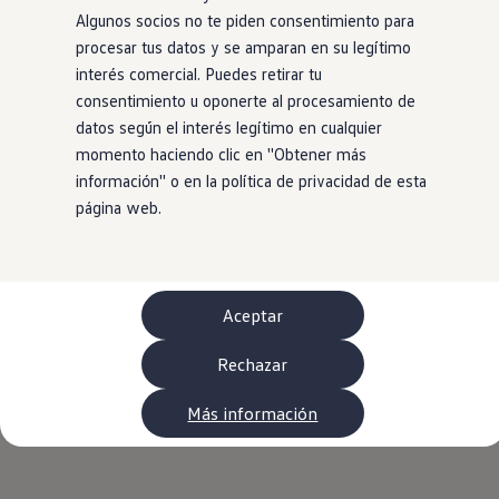
WLTP
Algunos socios no te piden consentimiento para
Aceite y líquidos
procesar tus datos y se amparan en su legítimo
EA189
Etiquetado de neumáticos UE - Volkswagen Can
interés comercial. Puedes retirar tu
Reciclaje Volkswagen Canarias
consentimiento u oponerte al procesamiento de
Servicios de mantenimiento
datos según el interés legítimo en cualquier
Garantía Volkswagen
Homologaciones y certificados de conformidad
momento haciendo clic en ''Obtener más
Información sobre el apagón de redes 2G-3G en
información'' o en la política de privacidad de esta
Recambios
página web.
Recambios reconstruidos
Carrocería y pintura
Lunas, luces y visibilidad
Economy Parts
Neumáticos
Modelos antiguos
Aceptar
Servicio para vehículos eléctricos
myVolkswagen
Rechazar
Ayuda con aplicaciones y servicios digitales
Navigation Map Update
Extras digitales
Más información
Actualizaciones del software, los mapas y las e
Buscar servicios para tu modelo
Conectar el móvil con el vehículo
Volkswagen Apps, inicio de sesión y tienda