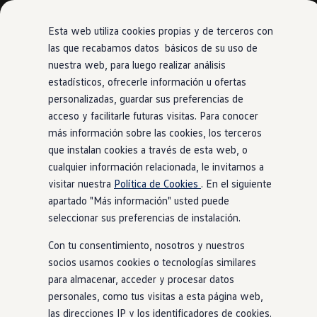
Modelos y Configurador
Nuevo ID. Polo: El eléctrico para todos
Esta web utiliza cookies propias y de terceros con
Nuevo ID. Cross 100% eléctrico
las que recabamos datos básicos de su uso de
Modelos 7 plazas
nuestra web, para luego realizar análisis
Ir
Ir
Descubre el nuevo Golf GTI 50 Aniversario
directamente
directamente
Gama Deportiva
estadísticos, ofrecerle información u ofertas
al contenido
al pie de
Gama SUV de Volkswagen
personalizadas, guardar sus preferencias de
Ofertas y promociones
página
acceso y facilitarle futuras visitas. Para conocer
Precios Especiales
Renueva tu Volkswagen
más información sobre las cookies, los terceros
Trae un amigo a Volkswagen Canarias
que instalan cookies a través de esta web, o
Financiación Volkswagen
cualquier información relacionada, le invitamos a
Volkswagen Flex & Serenity
Renting
visitar nuestra
Política de Cookies
. En el siguiente
Vehículos de ocasión
apartado "Más información" usted puede
Concursos Volkswagen
seleccionar sus preferencias de instalación.
Clientes
Pedir cita taller
Con tu consentimiento, nosotros y nuestros
Buscador de Concesionarios
Atención al cliente
socios usamos cookies o tecnologías similares
Accesorios
para almacenar, acceder y procesar datos
Guía de mantenimiento
personales, como tus visitas a esta página web,
Información Útil
Viajar en coche
las direcciones IP y los identificadores de cookies.