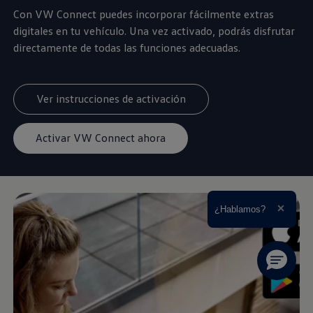
Con VW Connect puedes incorporar fácilmente extras
digitales en tu vehículo. Una vez activado, podrás disfrutar
directamente de todas las funciones adecuadas.
Ver instrucciones de activación
Activar VW Connect ahora
Ampliar el texto
¿Hablamos?
Cerrar 