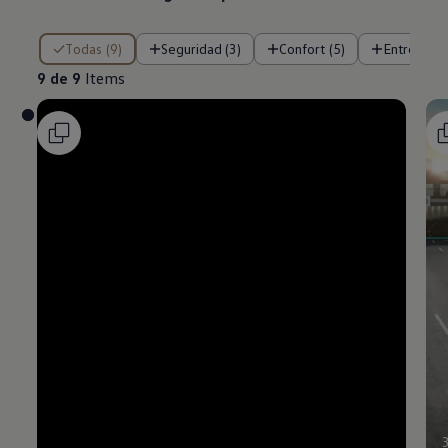
9 de 9 Items
Todas (9)
Seguridad (3)
Confort (5)
Entreteni
9 de 9
Items