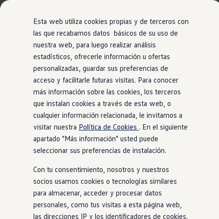
Modelos y Configurador
Nuevo ID. Polo: El eléctrico para todos
Esta web utiliza cookies propias y de terceros con
Nuevo ID. Cross 100% eléctrico
las que recabamos datos básicos de su uso de
Modelos 7 plazas
nuestra web, para luego realizar análisis
Ir
Ir
Descubre el nuevo Golf GTI 50 Aniversario
directamente
directamente
Gama Deportiva
estadísticos, ofrecerle información u ofertas
al contenido
al pie de
Información
Gama SUV de Volkswagen
personalizadas, guardar sus preferencias de
Ofertas y promociones
página
acceso y facilitarle futuras visitas. Para conocer
Precios Especiales
Renueva tu Volkswagen
más información sobre las cookies, los terceros
Trae un amigo a Volkswagen Canarias
que instalan cookies a través de esta web, o
Precios
contrato de
Financiación Volkswagen
cualquier información relacionada, le invitamos a
Volkswagen Flex & Serenity
Renting
visitar nuestra
Política de Cookies
. En el siguiente
tranquilidad
Vehículos de ocasión
apartado "Más información" usted puede
Concursos Volkswagen
seleccionar sus preferencias de instalación.
Clientes
Pedir cita taller
Con tu consentimiento, nosotros y nuestros
Buscador de Concesionarios
Atención al cliente
socios usamos cookies o tecnologías similares
Accesorios
para almacenar, acceder y procesar datos
Guía de mantenimiento
personales, como tus visitas a esta página web,
Información Útil
Viajar en coche
las direcciones IP y los identificadores de cookies.