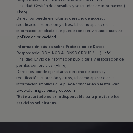
Exclusivo para empresas
Finalidad: Gestión de consultas y solicitudes de información. (
Volkswagen Taxis
+Info
)
Movilidad Eléctrica
Derechos: puede ejercitar su derecho de acceso,
Vehículos eléctricos disponibles
rectificación, supresión y otros, tal como aparece en la
Vehículos híbridos enchufables
Todo sobre ID.
información ampliada que puede conocer visitando nuestra
Cambiando a la movilidad eléctrica
política de privacidad
.
Actualización de Software ID.
Carga y autonomía
Información básica sobre Protección de Datos:
¿Cuántos kilómetros puedo recorrer?
‍Responsable: DOMINGO ALONSO GROUP S.L. (
+Info
)
Dónde recargar
Finalidad: Envío de información publicitaria y elaboración de
Cómo recargar
perfiles comerciales. (
+Info
)
Cargador ID.
Derechos: puede ejercitar su derecho de acceso,
Instalación Punto de Carga Coche Eléctrico en 
rectificación, supresión y otros, tal como aparece en la
Tecnología y desarrollo
Reutilización de las baterias
información ampliada que puede conocer en nuestra web
El sonido del ID.
www.domingoalonsogroup.com
.
Plan Auto+ en Canarias
*Este apartado no es indispensable para prestarle los
Mundo Volkswagen
servicios solicitados.
Volkswagen Canarias
Digital Showroom
Club Fidelización
Sala de Prensa
Patrocinios
Blog