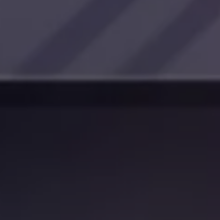
WLTP
Aceite y líquidos
EA189
Etiquetado de neumáticos UE - Volkswagen Can
Reciclaje Volkswagen Canarias
Servicios de mantenimiento
Garantía Volkswagen
Homologaciones y certificados de conformidad
Información sobre el apagón de redes 2G-3G en
Recambios
Recambios reconstruidos
Carrocería y pintura
Lunas, luces y visibilidad
Economy Parts
Neumáticos
Modelos antiguos
Servicio para vehículos eléctricos
myVolkswagen
Ayuda con aplicaciones y servicios digitales
Navigation Map Update
Extras digitales
Actualizaciones del software, los mapas y las e
Buscar servicios para tu modelo
Conectar el móvil con el vehículo
Volkswagen Apps, inicio de sesión y tienda