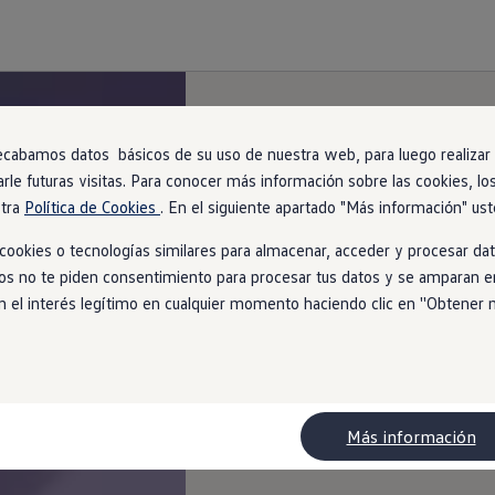
ecabamos datos básicos de su uso de nuestra web, para luego realizar a
arle futuras visitas. Para conocer más información sobre las cookies, lo
stra
Política de Cookies
. En el siguiente apartado "Más información" ust
ookies o tecnologías similares para almacenar, acceder y procesar dat
ios no te piden consentimiento para procesar tus datos y se amparan en
l interés legítimo en cualquier momento haciendo clic en ''Obtener más
Más información