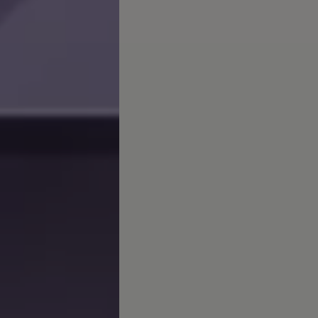
arias
 Canarias
misoras de radio