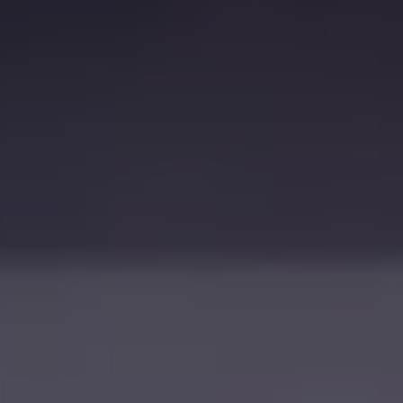
Exclusivo para empresas
Volkswagen Taxis
Movilidad Eléctrica
Vehículos eléctricos disponibles
Vehículos híbridos enchufables
Todo sobre ID.
Cambiando a la movilidad eléctrica
Actualización de Software ID.
Carga y autonomía
¿Cuántos kilómetros puedo recorrer?
Dónde recargar
Cómo recargar
Cargador ID.
Instalación Punto de Carga Coche Eléctrico en 
Tecnología y desarrollo
Reutilización de las baterias
El sonido del ID.
Plan Auto+ en Canarias
Mundo Volkswagen
Volkswagen Canarias
Digital Showroom
Club Fidelización
Sala de Prensa
Patrocinios
Blog