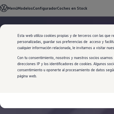
Modelos y Configurador
Menú
Modelos
Configurador
Coches en Stock
Nuevo ID. Polo: El eléctrico para todos
Nuevo ID. Cross 100% eléctrico
Modelos 7 plazas
Descubre el nuevo Golf GTI 50 Aniversario
Ir
Ir
Gama Deportiva
directamente
directamente
Gama SUV de Volkswagen
Esta web utiliza cookies propias y de terceros con las que r
al contenido
al pie de
Ofertas y promociones
personalizadas, guardar sus preferencias de acceso y facilit
página
Precios Especiales
Renueva tu Volkswagen
cualquier información relacionada, le invitamos a visitar nue
Trae un amigo a Volkswagen Canarias
Financiación Volkswagen
Con tu consentimiento, nosotros y nuestros socios usamos c
Volkswagen Flex & Serenity
direcciones IP y los identificadores de cookies. Algunos soc
Renting
consentimiento u oponerte al procesamiento de datos según e
Vehículos de ocasión
Concursos Volkswagen
página web.
Clientes
Pedir cita taller
Buscador de Concesionarios
Atención al cliente
Accesorios
Guía de mantenimiento
Información Útil
Viajar en coche