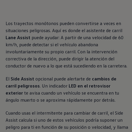
, 1 de 2
, 2 de 2
Exclusivo para empresas
Volkswagen Taxis
Movilidad Eléctrica
Vehículos eléctricos disponibles
Los trayectos monótonos pueden convertirse a veces en
Vehículos híbridos enchufables
Todo sobre ID.
situaciones peligrosas. Aquí es donde el asistente de carril
Cambiando a la movilidad eléctrica
Lane Assist
puede ayudar: A partir de una velocidad de 60
Actualización de Software ID.
km/h, puede detectar si el vehículo abandona
Carga y autonomía
¿Cuántos kilómetros puedo recorrer?
involuntariamente su propio carril. Con la intervención
Dónde recargar
correctiva de la dirección, puede dirigir la atención del
Cómo recargar
conductor de nuevo a lo que está sucediendo en la carretera.
Cargador ID.
Instalación Punto de Carga Coche Eléctrico en 
Tecnología y desarrollo
El
Side Assist
opcional puede alertarte de
cambios de
Reutilización de las baterias
carril peligrosos
. Un indicador
LED en el retrovisor
El sonido del ID.
exterior
te avisa cuando un vehículo se encuentra en tu
Plan Auto+ en Canarias
Mundo Volkswagen
ángulo muerto o se aproxima rápidamente por detrás.
Volkswagen Canarias
Digital Showroom
Cuando usas el intermitente para cambiar de carril, el Side
Club Fidelización
Sala de Prensa
Assist calcula si uno de estos vehículos podría suponer un
Patrocinios
peligro para ti en función de su posición o velocidad, y llama
Blog