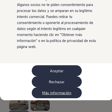
WLTP
Algunos socios no te piden consentimiento para
Aceite y líquidos
procesar tus datos y se amparan en su legítimo
EA189
Etiquetado de neumáticos UE - Volkswagen Can
interés comercial. Puedes retirar tu
Reciclaje Volkswagen Canarias
consentimiento u oponerte al procesamiento de
Servicios de mantenimiento
datos según el interés legítimo en cualquier
Garantía Volkswagen
Homologaciones y certificados de conformidad
momento haciendo clic en ''Obtener más
Información sobre el apagón de redes 2G-3G en
información'' o en la política de privacidad de esta
Recambios
página web.
Recambios reconstruidos
Carrocería y pintura
Lunas, luces y visibilidad
Economy Parts
Neumáticos
Modelos antiguos
Aceptar
Servicio para vehículos eléctricos
myVolkswagen
Rechazar
Ayuda con aplicaciones y servicios digitales
Navigation Map Update
Extras digitales
Más información
Actualizaciones del software, los mapas y las e
Buscar servicios para tu modelo
Conectar el móvil con el vehículo
Volkswagen Apps, inicio de sesión y tienda