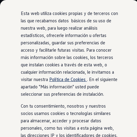
Modelos y Configurador
Nuevo ID. Polo: El eléctrico para todos
Esta web utiliza cookies propias y de terceros con
Nuevo ID. Cross 100% eléctrico
las que recabamos datos básicos de su uso de
Modelos 7 plazas
nuestra web, para luego realizar análisis
Ir
Ir
Descubre el nuevo Golf GTI 50 Aniversario
directamente
directamente
Gama Deportiva
estadísticos, ofrecerle información u ofertas
Lane Assist and Side Assist
al contenido
al pie de
Gama SUV de Volkswagen
personalizadas, guardar sus preferencias de
Destacados
Precios
Colores
Medidas
Ofertas y promociones
página
acceso y facilitarle futuras visitas. Para conocer
Precios Especiales
Renueva tu Volkswagen
más información sobre las cookies, los terceros
Trae un amigo a Volkswagen Canarias
que instalan cookies a través de esta web, o
Mantente en el carril
Financiación Volkswagen
cualquier información relacionada, le invitamos a
Volkswagen Flex & Serenity
Renting
visitar nuestra
Política de Cookies
. En el siguiente
Vehículos de ocasión
apartado "Más información" usted puede
Concursos Volkswagen
seleccionar sus preferencias de instalación.
Clientes
Pedir cita taller
Con tu consentimiento, nosotros y nuestros
Buscador de Concesionarios
Atención al cliente
socios usamos cookies o tecnologías similares
Accesorios
para almacenar, acceder y procesar datos
Guía de mantenimiento
personales, como tus visitas a esta página web,
Información Útil
Viajar en coche
las direcciones IP y los identificadores de cookies.