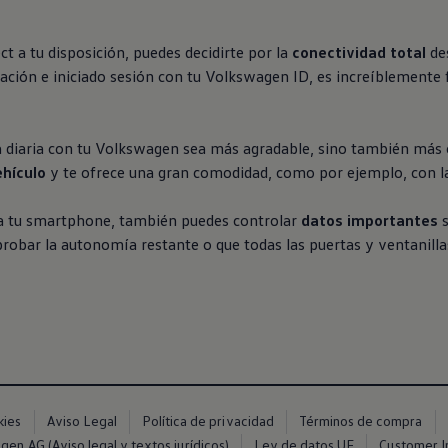
t a tu disposición, puedes decidirte por la
conectividad total
de
ación e iniciado sesión con tu
Volkswagen
ID, es increíblemente f
diaria con tu
Volkswagen
sea más agradable, sino también más
ehículo
y te ofrece una gran comodidad, como por ejemplo, con l
 tu smartphone, también puedes controlar
datos importantes
s
robar la autonomía restante o que todas las puertas y ventanilla
Canarias
kies
Aviso Legal
Política de privacidad
Términos de compra
en AG (Aviso legal y textos jurídicos)
Ley de datos UE
Customer In