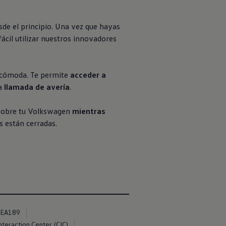
sde el principio. Una vez que hayas
ácil utilizar nuestros innovadores
 cómoda. Te permite
acceder a
a
llamada de avería
.
obre tu
Volkswagen
mientras
s están cerradas.
EA189
teraction Center (CIC)