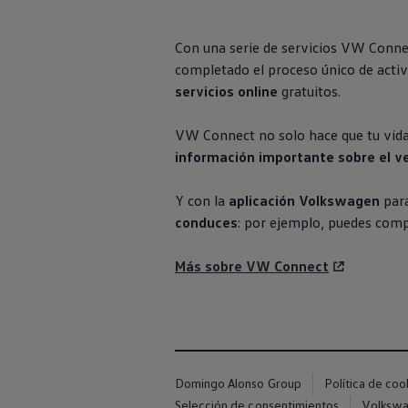
Exclusivo para empresas
Volkswagen Taxis
Movilidad Eléctrica
Con una serie de servicios VW Connec
Vehículos eléctricos disponibles
completado el proceso único de activ
Vehículos híbridos enchufables
servicios online
gratuitos.
Todo sobre ID.
Cambiando a la movilidad eléctrica
Actualización de Software ID.
VW Connect no solo hace que tu vida 
Carga y autonomía
información importante sobre el v
¿Cuántos kilómetros puedo recorrer?
Dónde recargar
Cómo recargar
Y con la
aplicación
Volkswagen
para
Cargador ID.
conduces
: por ejemplo, puedes comp
Instalación Punto de Carga Coche Eléctrico en 
Tecnología y desarrollo
Reutilización de las baterias
Más sobre VW Connect
El sonido del ID.
Plan Auto+ en Canarias
Mundo Volkswagen
Volkswagen Canarias
Digital Showroom
Club Fidelización
Sala de Prensa
Domingo Alonso Group
Política de coo
Patrocinios
Blog
Selección de consentimientos
Volkswag