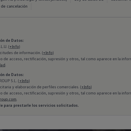
 de cancelación
ión de Datos:
.U. (
+Info
)
icitudes de información. (
+Info
)
o de acceso, rectificación, supresión y otros, tal como aparece en la in
dad
.
ión de Datos:
OUP S.L. (
+Info
)
citaria y elaboración de perfiles comerciales. (
+Info
)
o de acceso, rectificación, supresión y otros, tal como aparece en la in
roup.com
.
 para prestarle los servicios solicitados.