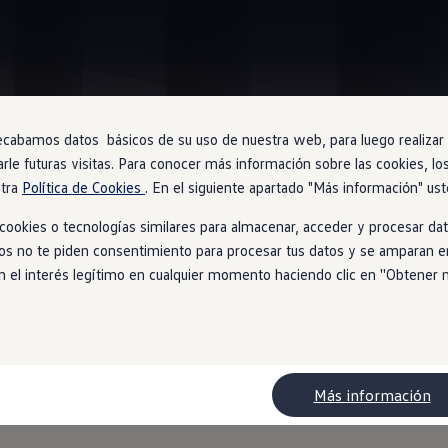
ecabamos datos básicos de su uso de nuestra web, para luego realizar a
VW Connect
arle futuras visitas. Para conocer más información sobre las cookies, lo
stra
Política de Cookies
. En el siguiente apartado "Más información" ust
t.
Mantente conectado
ookies o tecnologías similares para almacenar, acceder y procesar dat
ios no te piden consentimiento para procesar tus datos y se amparan en
l interés legítimo en cualquier momento haciendo clic en ''Obtener más
Más información