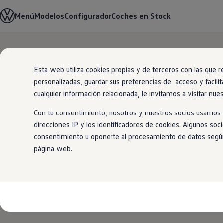
Modelos y Configurador
Menú
Modelos
Configurador
Coches en Stock
Nuevo ID. Polo: El eléctrico para todos
Nuevo ID. Cross 100% eléctrico
Modelos 7 plazas
Descubre el nuevo Golf GTI 50 Aniversario
Ir
Ir
Gama Deportiva
directamente
directamente
Gama SUV de Volkswagen
Esta web utiliza cookies propias y de terceros con las que r
al contenido
al pie de
Ofertas y promociones
personalizadas, guardar sus preferencias de acceso y facilit
página
Precios Especiales
Renueva tu Volkswagen
cualquier información relacionada, le invitamos a visitar nue
Trae un amigo a Volkswagen Canarias
Financiación Volkswagen
Con tu consentimiento, nosotros y nuestros socios usamos c
Volkswagen Flex & Serenity
direcciones IP y los identificadores de cookies. Algunos soc
Renting
consentimiento u oponerte al procesamiento de datos según e
Vehículos de ocasión
Concursos Volkswagen
página web.
Clientes
Pedir cita taller
Buscador de Concesionarios
Atención al cliente
Accesorios
Guía de mantenimiento
Información Útil
Viajar en coche