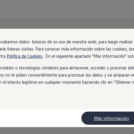
ecabamos datos básicos de su uso de nuestra web, para luego realizar a
arle futuras visitas. Para conocer más información sobre las cookies, lo
stra
Política de Cookies
. En el siguiente apartado "Más información" ust
ookies o tecnologías similares para almacenar, acceder y procesar dat
ios no te piden consentimiento para procesar tus datos y se amparan en
l interés legítimo en cualquier momento haciendo clic en ''Obtener más
Más información