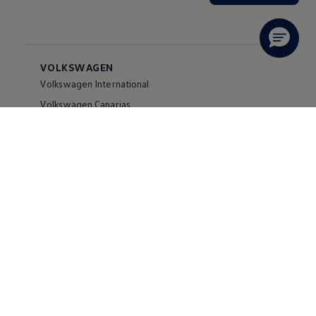
VOLKSWAGEN
Volkswagen International
Volkswagen Canarias
Digital Showroom
Volkswagen Comercial Canarias
Accesibilidad
Canal Ético
SERVICIOS
Buscador de stock
Configurador
Modelos
Posventa
Vehículos de ocasión