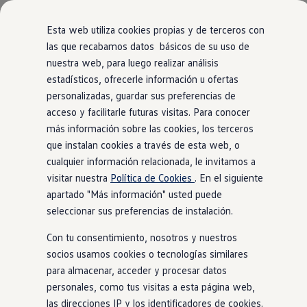
Modelos y Configurador
Nuevo ID. Polo: El eléctrico para todos
Esta web utiliza cookies propias y de terceros con
Nuevo ID. Cross 100% eléctrico
las que recabamos datos básicos de su uso de
Modelos 7 plazas
Vista general
Acabados
Motor
Exterior
Interior
Ruedas
nuestra web, para luego realizar análisis
Ir
Ir
Descubre el nuevo Golf GTI 50 Aniversario
directamente
directamente
Gama Deportiva
estadísticos, ofrecerle información u ofertas
al contenido
al pie de
Gama SUV de Volkswagen
personalizadas, guardar sus preferencias de
Ofertas y promociones
página
21
Modelos
acceso y facilitarle futuras visitas. Para conocer
Precios Especiales
Renueva tu Volkswagen
más información sobre las cookies, los terceros
Trae un amigo a Volkswagen Canarias
que instalan cookies a través de esta web, o
Financiación Volkswagen
cualquier información relacionada, le invitamos a
Volkswagen Flex & Serenity
Modificar filtros
Renting
visitar nuestra
Política de Cookies
. En el siguiente
Vehículos de ocasión
apartado "Más información" usted puede
Concursos Volkswagen
NOVEDAD
Etiqueta 0
seleccionar sus preferencias de instalación.
Clientes
Pedir cita taller
Con tu consentimiento, nosotros y nuestros
Buscador de Concesionarios
Atención al cliente
socios usamos cookies o tecnologías similares
Accesorios
para almacenar, acceder y procesar datos
Guía de mantenimiento
personales, como tus visitas a esta página web,
Información Útil
Viajar en coche
las direcciones IP y los identificadores de cookies.