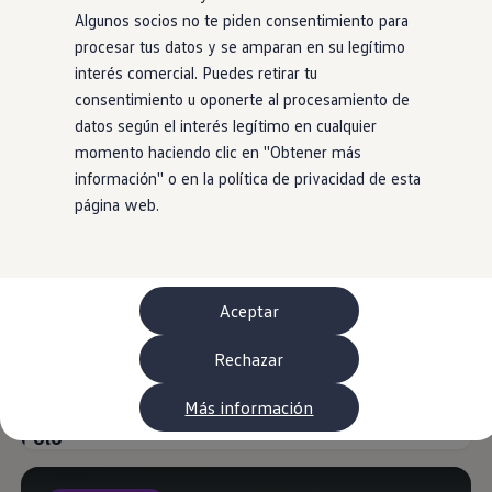
WLTP
Algunos socios no te piden consentimiento para
Aceite y líquidos
procesar tus datos y se amparan en su legítimo
EA189
Etiquetado de neumáticos UE - Volkswagen Can
interés comercial. Puedes retirar tu
Reciclaje Volkswagen Canarias
consentimiento u oponerte al procesamiento de
Servicios de mantenimiento
ID. Polo
datos según el interés legítimo en cualquier
Garantía Volkswagen
Homologaciones y certificados de conformidad
momento haciendo clic en ''Obtener más
Muy Popular
Versión especial
Información sobre el apagón de redes 2G-3G en
información'' o en la política de privacidad de esta
Recambios
página web.
Recambios reconstruidos
Carrocería y pintura
Lunas, luces y visibilidad
Economy Parts
Neumáticos
Modelos antiguos
Aceptar
Servicio para vehículos eléctricos
myVolkswagen
Rechazar
Ayuda con aplicaciones y servicios digitales
Navigation Map Update
Extras digitales
Más información
Actualizaciones del software, los mapas y las e
Polo
Buscar servicios para tu modelo
Conectar el móvil con el vehículo
Volkswagen Apps, inicio de sesión y tienda