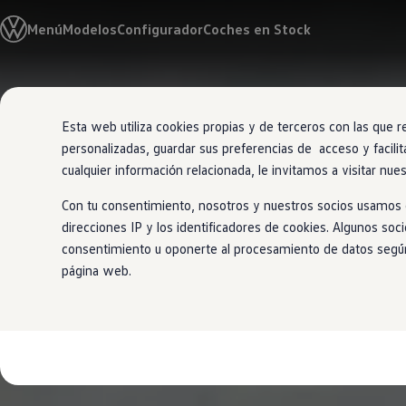
Modelos y Configurador
Menú
Modelos
Configurador
Coches en Stock
Nuevo ID. Polo: El eléctrico para todos
Nuevo ID. Cross 100% eléctrico
Modelos 7 plazas
Descubre el nuevo Golf GTI 50 Aniversario
Ir
Ir
Gama Deportiva
directamente
directamente
Gama SUV de Volkswagen
Esta web utiliza cookies propias y de terceros con las que r
al contenido
al pie de
Ofertas y promociones
personalizadas, guardar sus preferencias de acceso y facilit
página
Precios Especiales
Renueva tu Volkswagen
cualquier información relacionada, le invitamos a visitar nue
Trae un amigo a Volkswagen Canarias
Financiación Volkswagen
Con tu consentimiento, nosotros y nuestros socios usamos c
Volkswagen Flex & Serenity
direcciones IP y los identificadores de cookies. Algunos soc
Renting
consentimiento u oponerte al procesamiento de datos según e
Vehículos de ocasión
Concursos Volkswagen
página web.
Clientes
Pedir cita taller
Buscador de Concesionarios
Atención al cliente
Accesorios
Guía de mantenimiento
Información Útil
Viajar en coche