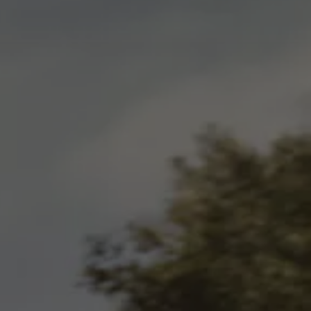
arias
 Canarias
misoras de radio