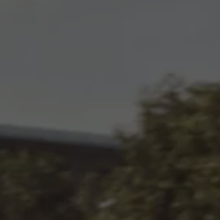
Exclusivo para empresas
Volkswagen Taxis
Movilidad Eléctrica
Vehículos eléctricos disponibles
Vehículos híbridos enchufables
Todo sobre ID.
Cambiando a la movilidad eléctrica
Actualización de Software ID.
Carga y autonomía
¿Cuántos kilómetros puedo recorrer?
Dónde recargar
Cómo recargar
Cargador ID.
Instalación Punto de Carga Coche Eléctrico en 
Tecnología y desarrollo
Reutilización de las baterias
El sonido del ID.
Plan Auto+ en Canarias
Mundo Volkswagen
Volkswagen Canarias
Digital Showroom
Club Fidelización
Sala de Prensa
Patrocinios
Blog