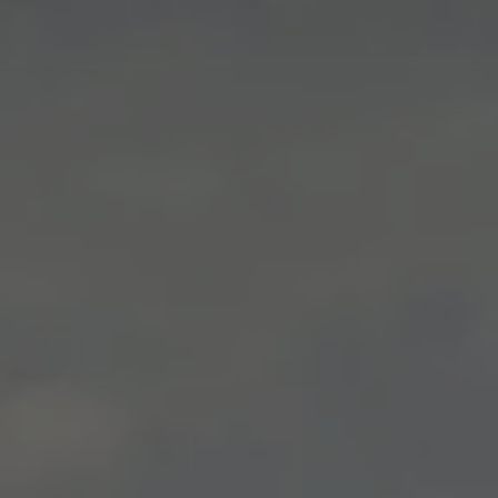
WLTP
Aceite y líquidos
EA189
Etiquetado de neumáticos UE - Volkswagen Can
Reciclaje Volkswagen Canarias
Servicios de mantenimiento
Garantía Volkswagen
Homologaciones y certificados de conformidad
Información sobre el apagón de redes 2G-3G en
Recambios
Recambios reconstruidos
Carrocería y pintura
Lunas, luces y visibilidad
Economy Parts
Neumáticos
Modelos antiguos
Servicio para vehículos eléctricos
myVolkswagen
Ayuda con aplicaciones y servicios digitales
Navigation Map Update
Extras digitales
Actualizaciones del software, los mapas y las e
Buscar servicios para tu modelo
Conectar el móvil con el vehículo
Volkswagen Apps, inicio de sesión y tienda