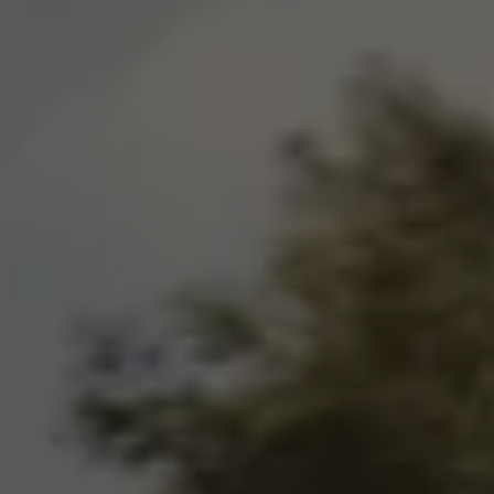
Exclusivo para empresas
Volkswagen Taxis
Movilidad Eléctrica
Vehículos eléctricos disponibles
Vehículos híbridos enchufables
Todo sobre ID.
Cambiando a la movilidad eléctrica
Actualización de Software ID.
Carga y autonomía
¿Cuántos kilómetros puedo recorrer?
Dónde recargar
Cómo recargar
Cargador ID.
Instalación Punto de Carga Coche Eléctrico en 
Tecnología y desarrollo
Reutilización de las baterias
El sonido del ID.
Plan Auto+ en Canarias
Mundo Volkswagen
Volkswagen Canarias
Digital Showroom
Club Fidelización
Sala de Prensa
Patrocinios
Blog