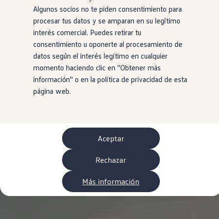
WLTP
Algunos socios no te piden consentimiento para
Aceite y líquidos
procesar tus datos y se amparan en su legítimo
EA189
Etiquetado de neumáticos UE - Volkswagen Can
interés comercial. Puedes retirar tu
Reciclaje Volkswagen Canarias
consentimiento u oponerte al procesamiento de
Servicios de mantenimiento
datos según el interés legítimo en cualquier
Garantía Volkswagen
Homologaciones y certificados de conformidad
momento haciendo clic en ''Obtener más
Información sobre el apagón de redes 2G-3G en
información'' o en la política de privacidad de esta
Recambios
página web.
Recambios reconstruidos
Carrocería y pintura
Lunas, luces y visibilidad
Economy Parts
Neumáticos
Modelos antiguos
Aceptar
Servicio para vehículos eléctricos
myVolkswagen
Rechazar
Ayuda con aplicaciones y servicios digitales
Navigation Map Update
Extras digitales
Más información
Actualizaciones del software, los mapas y las e
Buscar servicios para tu modelo
Conectar el móvil con el vehículo
Volkswagen Apps, inicio de sesión y tienda