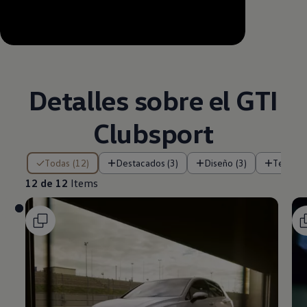
--:--
Remaining time, --:--
Detalles sobre el GTI
Clubsport
12 de 12 Items
Todas (12)
Destacados (3)
Diseño (3)
Tecnolo
12 de 12
Items