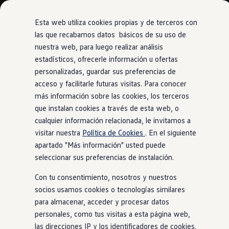
Modelos y Configurador
Nuevo ID. Polo: El eléctrico para todos
Esta web utiliza cookies propias y de terceros con
Nuevo ID. Cross 100% eléctrico
las que recabamos datos básicos de su uso de
Modelos 7 plazas
nuestra web, para luego realizar análisis
Ir
Ir
Descubre el nuevo Golf GTI 50 Aniversario
directamente
directamente
Gama Deportiva
estadísticos, ofrecerle información u ofertas
al contenido
al pie de
Gama SUV de Volkswagen
personalizadas, guardar sus preferencias de
Ofertas y promociones
página
acceso y facilitarle futuras visitas. Para conocer
Precios Especiales
Renueva tu Volkswagen
más información sobre las cookies, los terceros
Trae un amigo a Volkswagen Canarias
que instalan cookies a través de esta web, o
Financiación Volkswagen
cualquier información relacionada, le invitamos a
Volkswagen Flex & Serenity
Renting
visitar nuestra
Política de Cookies
. En el siguiente
Vehículos de ocasión
apartado "Más información" usted puede
Concursos Volkswagen
seleccionar sus preferencias de instalación.
Clientes
Pedir cita taller
Con tu consentimiento, nosotros y nuestros
Buscador de Concesionarios
Atención al cliente
socios usamos cookies o tecnologías similares
Accesorios
para almacenar, acceder y procesar datos
Guía de mantenimiento
personales, como tus visitas a esta página web,
Información Útil
Viajar en coche
las direcciones IP y los identificadores de cookies.