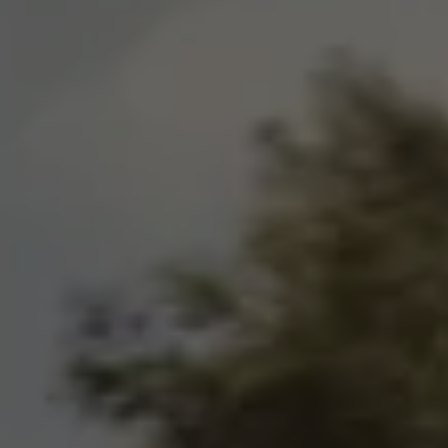
Exclusivo para empresas
Volkswagen Taxis
Movilidad Eléctrica
Vehículos eléctricos disponibles
Vehículos híbridos enchufables
Todo sobre ID.
Cambiando a la movilidad eléctrica
Actualización de Software ID.
Carga y autonomía
¿Cuántos kilómetros puedo recorrer?
Dónde recargar
Cómo recargar
Cargador ID.
Instalación Punto de Carga Coche Eléctrico en 
Tecnología y desarrollo
Reutilización de las baterias
El sonido del ID.
Plan Auto+ en Canarias
Mundo Volkswagen
Volkswagen Canarias
Digital Showroom
Club Fidelización
Sala de Prensa
Patrocinios
Blog