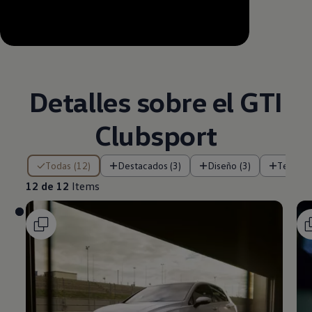
--:--
Remaining time, --:--
Detalles sobre el GTI
Clubsport
12 de 12 Items
Todas (12)
Destacados (3)
Diseño (3)
Tecnolo
12 de 12
Items