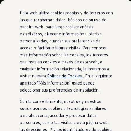
Modelos y Configurador
Nuevo ID. Polo: El eléctrico para todos
Esta web utiliza cookies propias y de terceros con
Nuevo ID. Cross 100% eléctrico
las que recabamos datos básicos de su uso de
Modelos 7 plazas
nuestra web, para luego realizar análisis
Ir
Ir
Descubre el nuevo Golf GTI 50 Aniversario
directamente
directamente
Gama Deportiva
estadísticos, ofrecerle información u ofertas
al contenido
al pie de
Gama SUV de Volkswagen
personalizadas, guardar sus preferencias de
Ofertas y promociones
página
acceso y facilitarle futuras visitas. Para conocer
Precios Especiales
Renueva tu Volkswagen
más información sobre las cookies, los terceros
Trae un amigo a Volkswagen Canarias
que instalan cookies a través de esta web, o
Financiación Volkswagen
cualquier información relacionada, le invitamos a
Volkswagen Flex & Serenity
Renting
visitar nuestra
Política de Cookies
. En el siguiente
Vehículos de ocasión
apartado "Más información" usted puede
Concursos Volkswagen
seleccionar sus preferencias de instalación.
Clientes
Pedir cita taller
Con tu consentimiento, nosotros y nuestros
Buscador de Concesionarios
Atención al cliente
socios usamos cookies o tecnologías similares
Accesorios
para almacenar, acceder y procesar datos
Guía de mantenimiento
personales, como tus visitas a esta página web,
Información Útil
Viajar en coche
las direcciones IP y los identificadores de cookies.