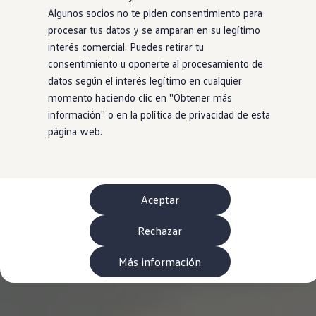
WLTP
Algunos socios no te piden consentimiento para
Aceite y líquidos
procesar tus datos y se amparan en su legítimo
EA189
Etiquetado de neumáticos UE - Volkswagen Can
interés comercial. Puedes retirar tu
Reciclaje Volkswagen Canarias
consentimiento u oponerte al procesamiento de
Servicios de mantenimiento
datos según el interés legítimo en cualquier
Garantía Volkswagen
Homologaciones y certificados de conformidad
momento haciendo clic en ''Obtener más
Información sobre el apagón de redes 2G-3G en
información'' o en la política de privacidad de esta
Recambios
página web.
Recambios reconstruidos
Carrocería y pintura
Lunas, luces y visibilidad
Economy Parts
Neumáticos
Modelos antiguos
Aceptar
Servicio para vehículos eléctricos
myVolkswagen
Rechazar
Ayuda con aplicaciones y servicios digitales
Navigation Map Update
Extras digitales
Más información
Actualizaciones del software, los mapas y las e
Buscar servicios para tu modelo
Conectar el móvil con el vehículo
Volkswagen Apps, inicio de sesión y tienda