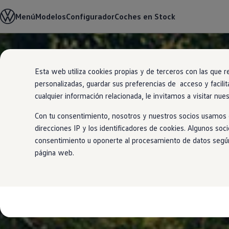
Modelos y Configurador
Menú
Modelos
Configurador
Coches en Stock
Nuevo ID. Polo: El eléctrico para todos
Nuevo ID. Cross 100% eléctrico
Modelos 7 plazas
Descubre el nuevo Golf GTI 50 Aniversario
Ir
Ir
Gama Deportiva
directamente
directamente
Gama SUV de Volkswagen
Esta web utiliza cookies propias y de terceros con las que r
al contenido
al pie de
Ofertas y promociones
personalizadas, guardar sus preferencias de acceso y facilit
página
Precios Especiales
Renueva tu Volkswagen
cualquier información relacionada, le invitamos a visitar nue
Trae un amigo a Volkswagen Canarias
Financiación Volkswagen
Con tu consentimiento, nosotros y nuestros socios usamos c
Volkswagen Flex & Serenity
direcciones IP y los identificadores de cookies. Algunos soc
Renting
consentimiento u oponerte al procesamiento de datos según e
Vehículos de ocasión
Concursos Volkswagen
página web.
Clientes
Pedir cita taller
Buscador de Concesionarios
Atención al cliente
Accesorios
Guía de mantenimiento
Información Útil
Viajar en coche