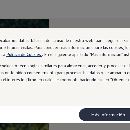
ecabamos datos básicos de su uso de nuestra web, para luego realizar a
arle futuras visitas. Para conocer más información sobre las cookies, lo
stra
Política de Cookies
. En el siguiente apartado "Más información" ust
ookies o tecnologías similares para almacenar, acceder y procesar dat
ios no te piden consentimiento para procesar tus datos y se amparan en
l interés legítimo en cualquier momento haciendo clic en ''Obtener más
Más información