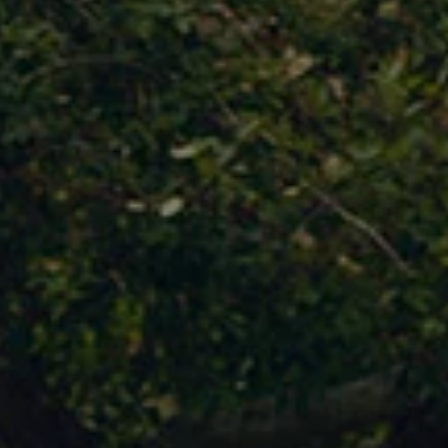
WLTP
Aceite y líquidos
EA189
Etiquetado de neumáticos UE - Volkswagen Can
Reciclaje Volkswagen Canarias
Servicios de mantenimiento
Garantía Volkswagen
Homologaciones y certificados de conformidad
Información sobre el apagón de redes 2G-3G en
Recambios
Recambios reconstruidos
Carrocería y pintura
Lunas, luces y visibilidad
Economy Parts
Neumáticos
Modelos antiguos
Servicio para vehículos eléctricos
myVolkswagen
Ayuda con aplicaciones y servicios digitales
Navigation Map Update
Extras digitales
Actualizaciones del software, los mapas y las e
Buscar servicios para tu modelo
Conectar el móvil con el vehículo
Volkswagen Apps, inicio de sesión y tienda