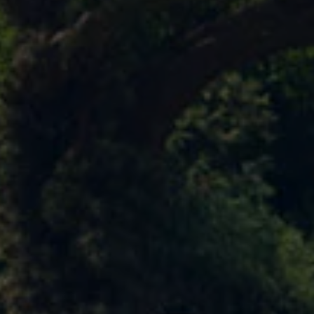
Exclusivo para empresas
Volkswagen Taxis
Movilidad Eléctrica
Vehículos eléctricos disponibles
Vehículos híbridos enchufables
Todo sobre ID.
Cambiando a la movilidad eléctrica
Actualización de Software ID.
Carga y autonomía
¿Cuántos kilómetros puedo recorrer?
Dónde recargar
Cómo recargar
Cargador ID.
Instalación Punto de Carga Coche Eléctrico en 
Tecnología y desarrollo
Reutilización de las baterias
El sonido del ID.
Plan Auto+ en Canarias
Mundo Volkswagen
Volkswagen Canarias
Digital Showroom
Club Fidelización
Sala de Prensa
Patrocinios
Blog