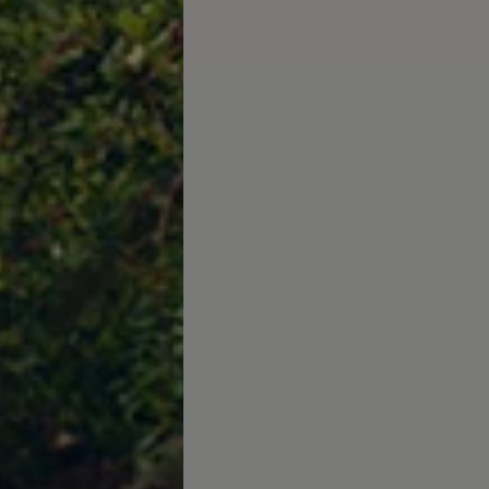
arias
 Canarias
misoras de radio