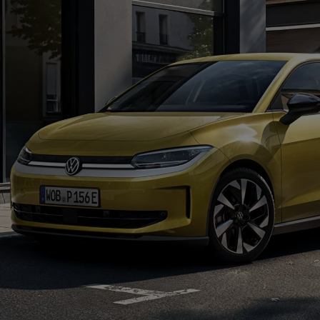
arias
 Canarias
misoras de radio