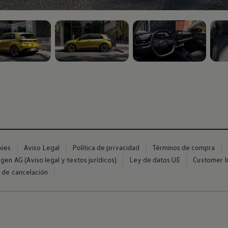
5
, 3 de 5
, 4 de 5
, 5 d
Canarias
kies
Aviso Legal
Política de privacidad
Términos de compra
en AG (Aviso legal y textos jurídicos)
Ley de datos UE
Customer In
 de cancelación