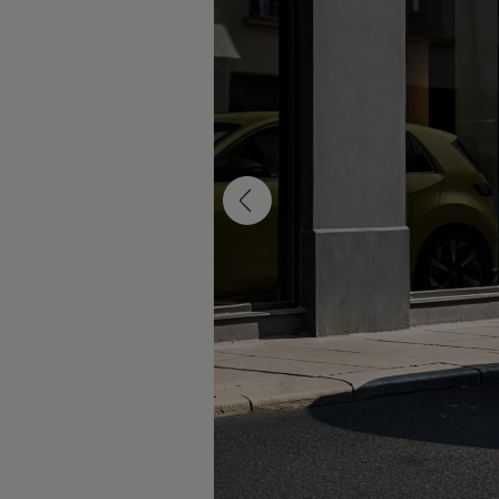
WLTP
Aceite y líquidos
EA189
Etiquetado de neumáticos UE - Volkswagen Can
Reciclaje Volkswagen Canarias
Servicios de mantenimiento
Garantía Volkswagen
Homologaciones y certificados de conformidad
Información sobre el apagón de redes 2G-3G en
Recambios
Recambios reconstruidos
Carrocería y pintura
Lunas, luces y visibilidad
Economy Parts
Neumáticos
Modelos antiguos
Servicio para vehículos eléctricos
myVolkswagen
Ayuda con aplicaciones y servicios digitales
Navigation Map Update
Extras digitales
Actualizaciones del software, los mapas y las e
Buscar servicios para tu modelo
Conectar el móvil con el vehículo
Volkswagen Apps, inicio de sesión y tienda