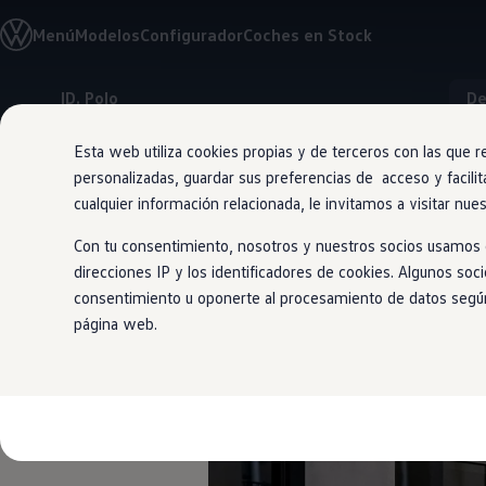
Modelos y Configurador
Menú
Modelos
Configurador
Coches en Stock
Nuevo ID. Polo: El eléctrico para todos
Nuevo ID. Cross 100% eléctrico
Modelos 7 plazas
ID. Polo
De
Descubre el nuevo Golf GTI 50 Aniversario
Ir
Ir
Gama Deportiva
directamente
directamente
Gama SUV de Volkswagen
Esta web utiliza cookies propias y de terceros con las que r
al contenido
al pie de
Ofertas y promociones
personalizadas, guardar sus preferencias de acceso y facilit
página
Precios Especiales
Renueva tu Volkswagen
cualquier información relacionada, le invitamos a visitar nue
Trae un amigo a Volkswagen Canarias
Financiación Volkswagen
Con tu consentimiento, nosotros y nuestros socios usamos c
Volkswagen Flex & Serenity
direcciones IP y los identificadores de cookies. Algunos soc
Renting
El ID. Polo 
consentimiento u oponerte al procesamiento de datos según e
Vehículos de ocasión
Concursos Volkswagen
página web.
Clientes
Pedir cita taller
Buscador de Concesionarios
Atención al cliente
Accesorios
Guía de mantenimiento
Información Útil
Viajar en coche