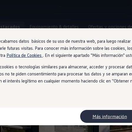
stacados
Equipamiento & detalles
Ofertas y opciones d
ecabamos datos básicos de su uso de nuestra web, para luego realizar a
Próximamente
arle futuras visitas. Para conocer más información sobre las cookies, lo
stra
Política de Cookies
. En el siguiente apartado "Más información" ust
ookies o tecnologías similares para almacenar, acceder y procesar dat
ios no te piden consentimiento para procesar tus datos y se amparan en
Trend
l interés legítimo en cualquier momento haciendo clic en ''Obtener más
Más información