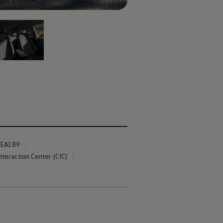
e 5
EA189
teraction Center (CIC)