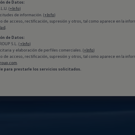
ión de Datos:
.U. (
+Info
)
icitudes de información. (
+Info
)
o de acceso, rectificación, supresión y otros, tal como aparece en la in
dad
.
ión de Datos:
OUP S.L. (
+Info
)
citaria y elaboración de perfiles comerciales. (
+Info
)
o de acceso, rectificación, supresión y otros, tal como aparece en la in
roup.com
.
 para prestarle los servicios solicitados.