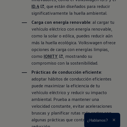
ID.4
, que están diseñados para reducir
significativamente la huella ambiental.
Carga con energía renovable
: al cargar tu
vehículo eléctrico con energía renovable,
como la solar o eólica, puedes reducir aún
más la huella ecológica.
Volkswagen
ofrece
opciones de carga con energías limpias,
como
IONITY
, mostrando su
compromiso con la sostenibilidad.
Prácticas de conducción eficiente
:
adoptar hábitos de conducción eficientes
puede maximizar la eficiencia de tu
vehículo eléctrico y reducir su impacto
ambiental. Prueba a mantener una
velocidad constante, evitar aceleraciones
bruscas y planificar rutas más cortas son
algunas prácticas que contribuyen a esta
Ampliar el texto
¿Hablamos?
Cerrar 
reducción.