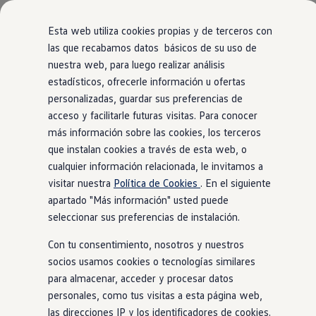
Modelos y Configurador
Nuevo ID. Polo: El eléctrico para todos
Esta web utiliza cookies propias y de terceros con
Nuevo ID. Cross 100% eléctrico
las que recabamos datos básicos de su uso de
Modelos 7 plazas
nuestra web, para luego realizar análisis
Ir
Ir
Descubre el nuevo Golf GTI 50 Aniversario
directamente
directamente
Gama Deportiva
estadísticos, ofrecerle información u ofertas
al contenido
al pie de
Gama SUV de Volkswagen
personalizadas, guardar sus preferencias de
Ofertas y promociones
página
acceso y facilitarle futuras visitas. Para conocer
Precios Especiales
Renueva tu Volkswagen
más información sobre las cookies, los terceros
Trae un amigo a Volkswagen Canarias
que instalan cookies a través de esta web, o
Financiación Volkswagen
cualquier información relacionada, le invitamos a
Volkswagen Flex & Serenity
Renting
visitar nuestra
Política de Cookies
. En el siguiente
Vehículos de ocasión
apartado "Más información" usted puede
Concursos Volkswagen
seleccionar sus preferencias de instalación.
Clientes
Pedir cita taller
Con tu consentimiento, nosotros y nuestros
Buscador de Concesionarios
Atención al cliente
socios usamos cookies o tecnologías similares
Accesorios
para almacenar, acceder y procesar datos
Guía de mantenimiento
personales, como tus visitas a esta página web,
Información Útil
Viajar en coche
las direcciones IP y los identificadores de cookies.