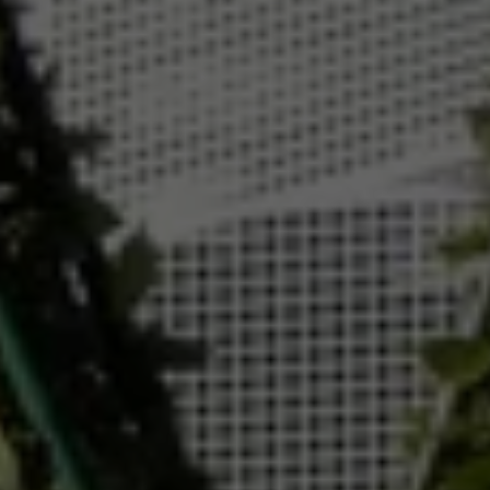
Exclusivo para empresas
Volkswagen Taxis
Movilidad Eléctrica
Vehículos eléctricos disponibles
Vehículos híbridos enchufables
Todo sobre ID.
Cambiando a la movilidad eléctrica
Actualización de Software ID.
Carga y autonomía
¿Cuántos kilómetros puedo recorrer?
Dónde recargar
Cómo recargar
Cargador ID.
Instalación Punto de Carga Coche Eléctrico en 
Tecnología y desarrollo
Reutilización de las baterias
El sonido del ID.
Plan Auto+ en Canarias
Mundo Volkswagen
Volkswagen Canarias
Digital Showroom
Club Fidelización
Sala de Prensa
Patrocinios
Blog