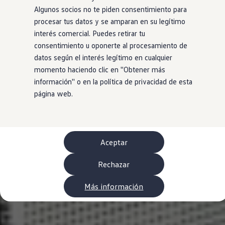
WLTP
Algunos socios no te piden consentimiento para
Aceite y líquidos
procesar tus datos y se amparan en su legítimo
EA189
Etiquetado de neumáticos UE - Volkswagen Can
interés comercial. Puedes retirar tu
Reciclaje Volkswagen Canarias
consentimiento u oponerte al procesamiento de
Servicios de mantenimiento
datos según el interés legítimo en cualquier
Garantía Volkswagen
Homologaciones y certificados de conformidad
momento haciendo clic en ''Obtener más
Información sobre el apagón de redes 2G-3G en
información'' o en la política de privacidad de esta
Recambios
página web.
Recambios reconstruidos
Carrocería y pintura
Lunas, luces y visibilidad
Economy Parts
Neumáticos
Modelos antiguos
Aceptar
Servicio para vehículos eléctricos
myVolkswagen
Rechazar
Ayuda con aplicaciones y servicios digitales
Navigation Map Update
Extras digitales
Más información
Actualizaciones del software, los mapas y las e
Buscar servicios para tu modelo
Conectar el móvil con el vehículo
Volkswagen Apps, inicio de sesión y tienda