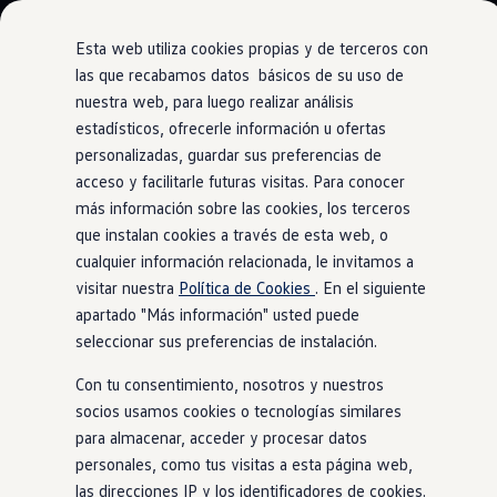
Modelos y Configurador
Nuevo ID. Polo: El eléctrico para todos
Esta web utiliza cookies propias y de terceros con
Nuevo ID. Cross 100% eléctrico
las que recabamos datos básicos de su uso de
Modelos 7 plazas
nuestra web, para luego realizar análisis
Ir
Ir
Descubre el nuevo Golf GTI 50 Aniversario
directamente
directamente
Gama Deportiva
estadísticos, ofrecerle información u ofertas
In-car App
al contenido
al pie de
Gama SUV de Volkswagen
personalizadas, guardar sus preferencias de
página
Sistemas de Asistencia Volkswagen
acceso y facilitarle futuras visitas. Para conocer
Ofertas y promociones
Precios Especiales
más información sobre las cookies, los terceros
Renueva tu Volkswagen
que instalan cookies a través de esta web, o
Jugar
en lugar de
Trae un amigo a Volkswagen Canarias
cualquier información relacionada, le invitamos a
Financiación Volkswagen
Volkswagen Flex & Serenity
visitar nuestra
Política de Cookies
. En el siguiente
esperar
Renting
apartado "Más información" usted puede
Vehículos de ocasión
seleccionar sus preferencias de instalación.
Concursos Volkswagen
Clientes
Con tu consentimiento, nosotros y nuestros
Pedir cita taller
Buscador de Concesionarios
socios usamos cookies o tecnologías similares
Atención al cliente
para almacenar, acceder y procesar datos
Accesorios
personales, como tus visitas a esta página web,
Guía de mantenimiento
Información Útil
las direcciones IP y los identificadores de cookies.