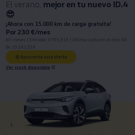
El verano,
mejor en tu nuevo ID.4
😎
Precio del leasing
¡Ahora con 15.000 km de carga gratuita!
:
Precio nuevo
Por 230 €/mes
:
60 meses | Entrada: 9.993,81€ | Última cuota en el mes 60
de 10.262,01€
Aprovecha esta oferta
Ver stock disponible
1