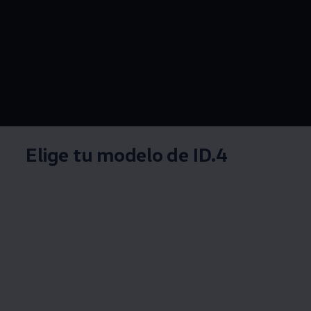
--:--
Remaining time, --:
Elige tu modelo de ID.4