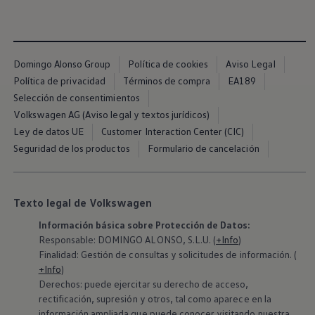
Volkswagen Apps, inicio de sesión y tienda
Exclusivo para empresas
Volkswagen Taxis
Movilidad Eléctrica
Vehículos eléctricos disponibles
Domingo Alonso Group
Política de cookies
Aviso Legal
Vehículos híbridos enchufables
Política de privacidad
Términos de compra
EA189
Todo sobre ID.
Cambiando a la movilidad eléctrica
Selección de consentimientos
Actualización de Software ID.
Volkswagen AG (Aviso legal y textos jurídicos)
Carga y autonomía
Ley de datos UE
Customer Interaction Center (CIC)
¿Cuántos kilómetros puedo recorrer?
Dónde recargar
Seguridad de los productos
Formulario de cancelación
Cómo recargar
Cargador ID.
Instalación Punto de Carga Coche Eléctrico en 
Tecnología y desarrollo
Texto legal de Volkswagen
Reutilización de las baterias
El sonido del ID.
Información básica sobre Protección de Datos:
Plan Auto+ en Canarias
Responsable: DOMINGO ALONSO, S.L.U. (
+Info
)
Mundo Volkswagen
Finalidad: Gestión de consultas y solicitudes de información. (
Volkswagen Canarias
+Info
)
Digital Showroom
Derechos: puede ejercitar su derecho de acceso,
Club Fidelización
Sala de Prensa
rectificación, supresión y otros, tal como aparece en la
Patrocinios
información ampliada que puede conocer visitando nuestra