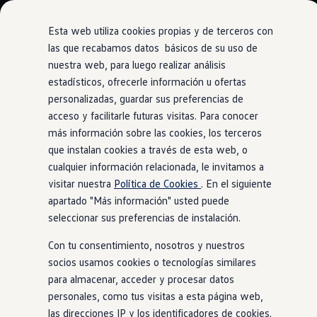
Modelos y Configurador
Nuevo ID. Polo: El eléctrico para todos
Esta web utiliza cookies propias y de terceros con
Nuevo ID. Cross 100% eléctrico
las que recabamos datos básicos de su uso de
Modelos 7 plazas
nuestra web, para luego realizar análisis
Ir
Ir
Descubre el nuevo Golf GTI 50 Aniversario
directamente
directamente
Gama Deportiva
estadísticos, ofrecerle información u ofertas
Espacioso
al contenido
al pie de
Gama SUV de Volkswagen
personalizadas, guardar sus preferencias de
Ofertas y promociones
página
acceso y facilitarle futuras visitas. Para conocer
Precios Especiales
Renueva tu Volkswagen
más información sobre las cookies, los terceros
Trae un amigo a Volkswagen Canarias
que instalan cookies a través de esta web, o
Espacio para
grandes planes
Financiación Volkswagen
cualquier información relacionada, le invitamos a
Volkswagen Flex & Serenity
Renting
visitar nuestra
Política de Cookies
. En el siguiente
Vehículos de ocasión
apartado "Más información" usted puede
Concursos Volkswagen
seleccionar sus preferencias de instalación.
Clientes
Pedir cita taller
Con tu consentimiento, nosotros y nuestros
Buscador de Concesionarios
Atención al cliente
socios usamos cookies o tecnologías similares
Accesorios
para almacenar, acceder y procesar datos
Guía de mantenimiento
personales, como tus visitas a esta página web,
Información Útil
Viajar en coche
las direcciones IP y los identificadores de cookies.