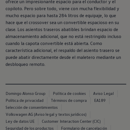
ofrece un impresionante espacio para el conductor y el
Exclusivo para empresas
copiloto. Pero sobre todo, viene con mucha flexibilidad y
Volkswagen Taxis
Movilidad Eléctrica
mucho espacio para hasta 284 litros de equipaje, lo que
Vehículos eléctricos disponibles
hace que el crossover sea un convertible espacioso en su
Vehículos híbridos enchufables
clase. Los asientos traseros abatibles brindan espacio de
Todo sobre ID.
Cambiando a la movilidad eléctrica
almacenamiento adicional, que no está restringido incluso
Actualización de Software ID.
cuando la capota convertible está abierta. Como
Carga y autonomía
característica adicional, el respaldo del asiento trasero se
¿Cuántos kilómetros puedo recorrer?
Dónde recargar
puede abatir directamente desde el maletero mediante un
Cómo recargar
desbloqueo remoto.
Cargador ID.
Instalación Punto de Carga Coche Eléctrico en 
Tecnología y desarrollo
Reutilización de las baterias
El sonido del ID.
Plan Auto+ en Canarias
Domingo Alonso Group
Política de cookies
Aviso Legal
Mundo Volkswagen
Política de privacidad
Términos de compra
EA189
Volkswagen Canarias
Selección de consentimientos
Digital Showroom
Club Fidelización
Volkswagen AG (Aviso legal y textos jurídicos)
Sala de Prensa
Ley de datos UE
Customer Interaction Center (CIC)
Patrocinios
Seguridad de los productos
Formulario de cancelación
Blog