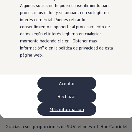
WLTP
Algunos socios no te piden consentimiento para
Aceite y líquidos
procesar tus datos y se amparan en su legítimo
EA189
Etiquetado de neumáticos UE - Volkswagen Can
interés comercial. Puedes retirar tu
Reciclaje Volkswagen Canarias
consentimiento u oponerte al procesamiento de
Servicios de mantenimiento
datos según el interés legítimo en cualquier
Garantía Volkswagen
Homologaciones y certificados de conformidad
momento haciendo clic en ''Obtener más
Información sobre el apagón de redes 2G-3G en
información'' o en la política de privacidad de esta
Recambios
página web.
Recambios reconstruidos
Carrocería y pintura
Lunas, luces y visibilidad
Economy Parts
Neumáticos
Modelos antiguos
Aceptar
Servicio para vehículos eléctricos
myVolkswagen
Rechazar
Ayuda con aplicaciones y servicios digitales
Navigation Map Update
Extras digitales
Más información
Actualizaciones del software, los mapas y las e
Buscar servicios para tu modelo
Conectar el móvil con el vehículo
Gracias a sus proporciones de SUV, el nuevo T-Roc Cabriolet
Volkswagen Apps, inicio de sesión y tienda