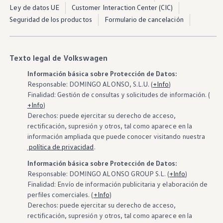
Exclusivo para empresas
Ley de datos UE
Customer Interaction Center (CIC)
Volkswagen Taxis
Seguridad de los productos
Formulario de cancelación
Movilidad Eléctrica
Vehículos eléctricos disponibles
Vehículos híbridos enchufables
Todo sobre ID.
Texto legal de Volkswagen
Cambiando a la movilidad eléctrica
Actualización de Software ID.
Información básica sobre Protección de Datos:
Carga y autonomía
Responsable: DOMINGO ALONSO, S.L.U. (
+Info
)
¿Cuántos kilómetros puedo recorrer?
Dónde recargar
Finalidad: Gestión de consultas y solicitudes de información. (
Cómo recargar
+Info
)
Cargador ID.
Derechos: puede ejercitar su derecho de acceso,
Instalación Punto de Carga Coche Eléctrico en 
rectificación, supresión y otros, tal como aparece en la
Tecnología y desarrollo
información ampliada que puede conocer visitando nuestra
Reutilización de las baterias
política de privacidad
.
El sonido del ID.
Plan Auto+ en Canarias
Información básica sobre Protección de Datos:
Mundo Volkswagen
‍Responsable: DOMINGO ALONSO GROUP S.L. (
+Info
)
Volkswagen Canarias
Digital Showroom
Finalidad: Envío de información publicitaria y elaboración de
Club Fidelización
perfiles comerciales. (
+Info
)
Sala de Prensa
Derechos: puede ejercitar su derecho de acceso,
Patrocinios
rectificación, supresión y otros, tal como aparece en la
Blog