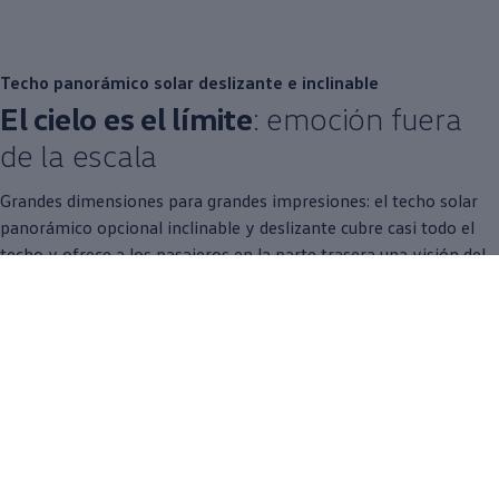
Techo panorámico solar deslizante e inclinable
El cielo es el límite
: emoción fuera
de la escala
Grandes dimensiones para grandes impresiones: el techo solar
panorámico opcional inclinable y deslizante cubre casi todo el
techo y ofrece a los pasajeros en la parte trasera una visión del
cielo.
¿Un poco de aire fresco extra? Con solo tocar un botón, la mitad
delantera del techo puede levantarse o deslizarse
completamente sobre la mitad trasera.
Faros LED delanteros y traseros