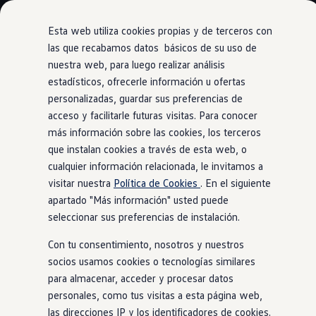
Modelos y Configurador
Nuevo ID. Polo: El eléctrico para todos
Esta web utiliza cookies propias y de terceros con
Nuevo ID. Cross 100% eléctrico
las que recabamos datos básicos de su uso de
Modelos 7 plazas
nuestra web, para luego realizar análisis
Ir
Ir
Descubre el nuevo Golf GTI 50 Aniversario
directamente
directamente
Gama Deportiva
estadísticos, ofrecerle información u ofertas
al contenido
al pie de
Información
Gama SUV de Volkswagen
personalizadas, guardar sus preferencias de
Ofertas y promociones
página
acceso y facilitarle futuras visitas. Para conocer
Precios Especiales
Renueva tu Volkswagen
más información sobre las cookies, los terceros
Trae un amigo a Volkswagen Canarias
que instalan cookies a través de esta web, o
Chasis –
tu apoyo
Financiación Volkswagen
cualquier información relacionada, le invitamos a
Volkswagen Flex & Serenity
Renting
visitar nuestra
Política de Cookies
. En el siguiente
deportivo
Vehículos de ocasión
apartado "Más información" usted puede
Concursos Volkswagen
seleccionar sus preferencias de instalación.
Clientes
Pedir cita taller
Con tu consentimiento, nosotros y nuestros
Buscador de Concesionarios
Atención al cliente
socios usamos cookies o tecnologías similares
Accesorios
para almacenar, acceder y procesar datos
Guía de mantenimiento
personales, como tus visitas a esta página web,
Información Útil
Viajar en coche
las direcciones IP y los identificadores de cookies.