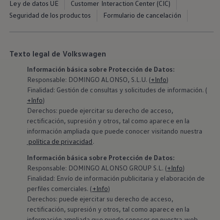
Ley de datos UE
Customer Interaction Center (CIC)
Exclusivo para empresas
Volkswagen Taxis
Seguridad de los productos
Formulario de cancelación
Movilidad Eléctrica
Vehículos eléctricos disponibles
Vehículos híbridos enchufables
Todo sobre ID.
Texto legal de Volkswagen
Cambiando a la movilidad eléctrica
Actualización de Software ID.
Información básica sobre Protección de Datos:
Carga y autonomía
Responsable: DOMINGO ALONSO, S.L.U. (
+Info
)
¿Cuántos kilómetros puedo recorrer?
Finalidad: Gestión de consultas y solicitudes de información. (
Dónde recargar
+Info
)
Cómo recargar
Derechos: puede ejercitar su derecho de acceso,
Cargador ID.
Instalación Punto de Carga Coche Eléctrico en 
rectificación, supresión y otros, tal como aparece en la
Tecnología y desarrollo
información ampliada que puede conocer visitando nuestra
Reutilización de las baterias
política de privacidad
.
El sonido del ID.
Plan Auto+ en Canarias
Información básica sobre Protección de Datos:
Mundo Volkswagen
‍Responsable: DOMINGO ALONSO GROUP S.L. (
+Info
)
Volkswagen Canarias
Finalidad: Envío de información publicitaria y elaboración de
Digital Showroom
perfiles comerciales. (
+Info
)
Club Fidelización
Derechos: puede ejercitar su derecho de acceso,
Sala de Prensa
Patrocinios
rectificación, supresión y otros, tal como aparece en la
Blog
información ampliada que puede conocer en nuestra web