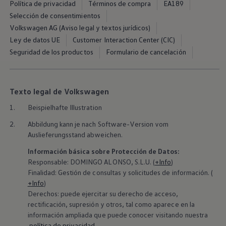
Política de privacidad
Términos de compra
EA189
Exclusivo para empresas
Volkswagen Taxis
Selección de consentimientos
Movilidad Eléctrica
Volkswagen AG (Aviso legal y textos jurídicos)
Vehículos eléctricos disponibles
Ley de datos UE
Customer Interaction Center (CIC)
Vehículos híbridos enchufables
Todo sobre ID.
Seguridad de los productos
Formulario de cancelación
Cambiando a la movilidad eléctrica
Actualización de Software ID.
Carga y autonomía
¿Cuántos kilómetros puedo recorrer?
Texto legal de Volkswagen
Dónde recargar
Cómo recargar
1.
Beispielhafte Illustration
Cargador ID.
Instalación Punto de Carga Coche Eléctrico en 
2.
Abbildung kann je nach Software-Version vom
Tecnología y desarrollo
Auslieferungsstand abweichen.
Reutilización de las baterias
El sonido del ID.
Información básica sobre Protección de Datos:
Plan Auto+ en Canarias
Responsable: DOMINGO ALONSO, S.L.U. (
+Info
)
Mundo Volkswagen
Finalidad: Gestión de consultas y solicitudes de información. (
Volkswagen Canarias
+Info
)
Digital Showroom
Derechos: puede ejercitar su derecho de acceso,
Club Fidelización
rectificación, supresión y otros, tal como aparece en la
Sala de Prensa
Patrocinios
información ampliada que puede conocer visitando nuestra
Blog
política de privacidad
.