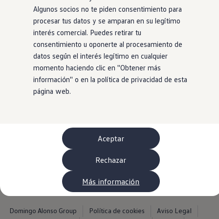
WLTP
Algunos socios no te piden consentimiento para
Aceite y líquidos
procesar tus datos y se amparan en su legítimo
EA189
Etiquetado de neumáticos UE - Volkswagen Can
interés comercial. Puedes retirar tu
Reciclaje Volkswagen Canarias
1
,
2
consentimiento u oponerte al procesamiento de
Servicios de mantenimiento
datos según el interés legítimo en cualquier
Garantía Volkswagen
Homologaciones y certificados de conformidad
Maniobrar en el bullicioso centro de la ciudad, en el
momento haciendo clic en ''Obtener más
Información sobre el apagón de redes 2G-3G en
aparcamiento o en terrenos accidentados: hay muchas
información'' o en la política de privacidad de esta
Recambios
situaciones en las que te vendrían bien un par de ojos extra
página web.
Recambios reconstruidos
Carrocería y pintura
como conductor. Con el sistema opcional Area View los
Lunas, luces y visibilidad
tendrás en forma de cuatro cámaras que captan el área
Economy Parts
alrededor del vehículo y transfieren información útil a la
Neumáticos
Modelos antiguos
pantalla del sistema de infoentretenimiento. Por ejemplo,
Aceptar
Servicio para vehículos eléctricos
puedes ver mejor los bordillos o las marcas de
myVolkswagen
Rechazar
aparcamiento e incluso
mirar a la vuelta de la esquina
.
Ayuda con aplicaciones y servicios digitales
Navigation Map Update
Extras digitales
Más información
Actualizaciones del software, los mapas y las e
Buscar servicios para tu modelo
Conectar el móvil con el vehículo
Domingo Alonso Group
Política de cookies
Aviso Legal
Volkswagen Apps, inicio de sesión y tienda