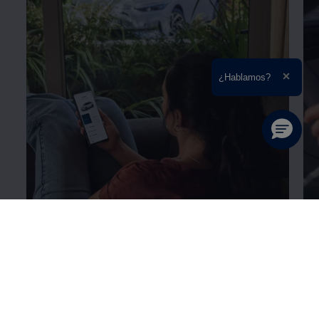
Ampliar el texto
¿Hablamos?
Cerrar 
Detalles sobre el
VW Connect para tu ID.7
De
Tourer
th