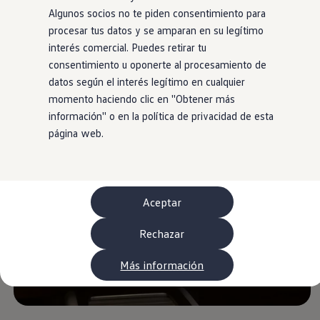
WLTP
Algunos socios no te piden consentimiento para
Aceite y líquidos
procesar tus datos y se amparan en su legítimo
EA189
Etiquetado de neumáticos UE - Volkswagen Can
interés comercial. Puedes retirar tu
Reciclaje Volkswagen Canarias
consentimiento u oponerte al procesamiento de
Servicios de mantenimiento
datos según el interés legítimo en cualquier
Garantía Volkswagen
Homologaciones y certificados de conformidad
momento haciendo clic en ''Obtener más
Información sobre el apagón de redes 2G-3G en
información'' o en la política de privacidad de esta
Recambios
página web.
Recambios reconstruidos
Carrocería y pintura
Lunas, luces y visibilidad
Economy Parts
Neumáticos
Modelos antiguos
Aceptar
Servicio para vehículos eléctricos
myVolkswagen
Rechazar
Ayuda con aplicaciones y servicios digitales
Navigation Map Update
Extras digitales
Más información
Actualizaciones del software, los mapas y las e
Buscar servicios para tu modelo
Conectar el móvil con el vehículo
Volkswagen Apps, inicio de sesión y tienda