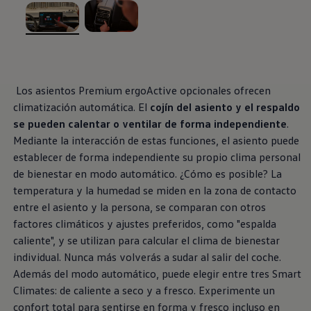
Exclusivo para empresas
Volkswagen Taxis
Movilidad Eléctrica
, 1 de 2
, 2 de 2
Vehículos eléctricos disponibles
Vehículos híbridos enchufables
Todo sobre ID.
Cambiando a la movilidad eléctrica
Los asientos Premium ergoActive opcionales ofrecen
Actualización de Software ID.
climatización automática. El
cojín del asiento y el respaldo
Carga y autonomía
¿Cuántos kilómetros puedo recorrer?
se pueden calentar o ventilar de forma independiente
.
Dónde recargar
Mediante la interacción de estas funciones, el asiento puede
Cómo recargar
establecer de forma independiente su propio clima personal
Cargador ID.
Instalación Punto de Carga Coche Eléctrico en 
de bienestar en modo automático. ¿Cómo es posible? La
Tecnología y desarrollo
temperatura y la humedad se miden en la zona de contacto
Reutilización de las baterias
entre el asiento y la persona, se comparan con otros
El sonido del ID.
Plan Auto+ en Canarias
factores climáticos y ajustes preferidos, como "espalda
Mundo Volkswagen
caliente", y se utilizan para calcular el clima de bienestar
Volkswagen Canarias
individual. Nunca más volverás a sudar al salir del coche.
Digital Showroom
Club Fidelización
Además del modo automático, puede elegir entre tres Smart
Sala de Prensa
Climates: de caliente a seco y a fresco. Experimente un
Patrocinios
confort total para sentirse en forma y fresco incluso en
Blog