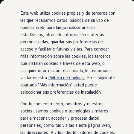
Modelos y Configurador
Nuevo ID. Polo: El eléctrico para todos
Esta web utiliza cookies propias y de terceros con
Nuevo ID. Cross 100% eléctrico
las que recabamos datos básicos de su uso de
Modelos 7 plazas
nuestra web, para luego realizar análisis
Ir
Ir
Descubre el nuevo Golf GTI 50 Aniversario
directamente
directamente
Gama Deportiva
estadísticos, ofrecerle información u ofertas
Climatronic para los asientos
al contenido
al pie de
Gama SUV de Volkswagen
personalizadas, guardar sus preferencias de
Ofertas y promociones
página
acceso y facilitarle futuras visitas. Para conocer
Precios Especiales
Renueva tu Volkswagen
más información sobre las cookies, los terceros
Trae un amigo a Volkswagen Canarias
que instalan cookies a través de esta web, o
Asiento climatizado
Financiación Volkswagen
cualquier información relacionada, le invitamos a
Volkswagen Flex & Serenity
Renting
visitar nuestra
Política de Cookies
. En el siguiente
inteligente
Vehículos de ocasión
apartado "Más información" usted puede
Concursos Volkswagen
seleccionar sus preferencias de instalación.
Clientes
Pedir cita taller
Con tu consentimiento, nosotros y nuestros
Buscador de Concesionarios
Atención al cliente
socios usamos cookies o tecnologías similares
Accesorios
para almacenar, acceder y procesar datos
Guía de mantenimiento
personales, como tus visitas a esta página web,
Información Útil
Viajar en coche
las direcciones IP y los identificadores de cookies.