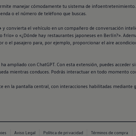
rmite manejar cómodamente tu sistema de infoentretenimiento. P
agenda o el número de teléfono que buscas.
»
y convierta el vehículo en un compañero de conversación inteli
 frío» o «¿Dónde hay restaurantes japoneses en Berlín?». Además,
or o el pasajero para, por ejemplo, proporcionar el aire acondici
 ha ampliado con ChatGPT. Con esta extensión, puedes acceder si
squeda mientras conduces. Podrás interactuar en todo momento con
Canarias
 en la pantalla central, con interacciones habilitadas mediante 
kies
Aviso Legal
Política de privacidad
Términos de compra