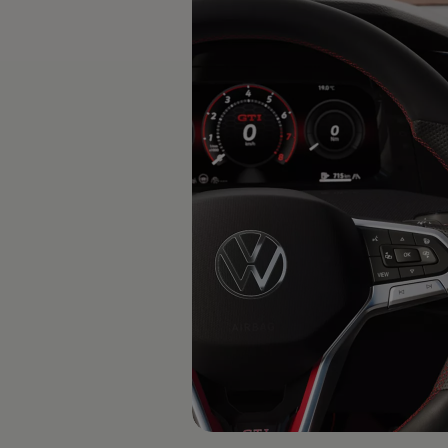
WLTP
Aceite y líquidos
EA189
Etiquetado de neumáticos UE - Volkswagen Can
Reciclaje Volkswagen Canarias
Servicios de mantenimiento
Garantía Volkswagen
Homologaciones y certificados de conformidad
Información sobre el apagón de redes 2G-3G en
Recambios
Recambios reconstruidos
Carrocería y pintura
Lunas, luces y visibilidad
Economy Parts
Neumáticos
Modelos antiguos
Servicio para vehículos eléctricos
myVolkswagen
Ayuda con aplicaciones y servicios digitales
Navigation Map Update
Extras digitales
Actualizaciones del software, los mapas y las e
Buscar servicios para tu modelo
Conectar el móvil con el vehículo
Volkswagen Apps, inicio de sesión y tienda