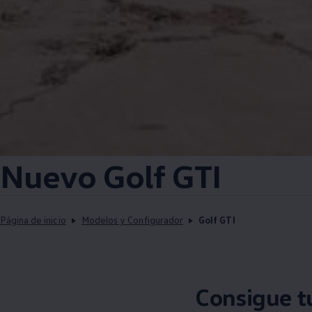
Nuevo Golf GTI
Página de inicio
Modelos y Configurador
Golf GTI
Consigue t