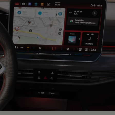
arias
 Canarias
misoras de radio