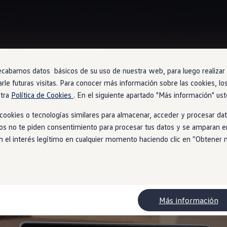
ecabamos datos básicos de su uso de nuestra web, para luego realizar a
Asistente de voz IDA
arle futuras visitas. Para conocer más información sobre las cookies, lo
stra
Política de Cookies
. En el siguiente apartado "Más información" ust
ookies o tecnologías similares para almacenar, acceder y procesar dat
ios no te piden consentimiento para procesar tus datos y se amparan en
tu Golf.
l interés legítimo en cualquier momento haciendo clic en ''Obtener más
Más información