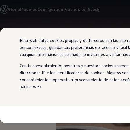
Modelos y Configurador
Menú
Modelos
Configurador
Coches en Stock
Nuevo ID. Polo: El eléctrico para todos
Nuevo ID. Cross 100% eléctrico
Modelos 7 plazas
Descubre el nuevo Golf GTI 50 Aniversario
Ir
Ir
Gama Deportiva
directamente
directamente
Gama SUV de Volkswagen
Esta web utiliza cookies propias y de terceros con las que r
al contenido
al pie de
Ofertas y promociones
personalizadas, guardar sus preferencias de acceso y facilit
página
Precios Especiales
Renueva tu Volkswagen
cualquier información relacionada, le invitamos a visitar nue
Trae un amigo a Volkswagen Canarias
Financiación Volkswagen
Con tu consentimiento, nosotros y nuestros socios usamos c
Volkswagen Flex & Serenity
direcciones IP y los identificadores de cookies. Algunos soc
Renting
Di “Hola” a 
consentimiento u oponerte al procesamiento de datos según e
Vehículos de ocasión
Concursos Volkswagen
página web.
Clientes
Pedir cita taller
Buscador de Concesionarios
Atención al cliente
Accesorios
Guía de mantenimiento
Información Útil
Viajar en coche