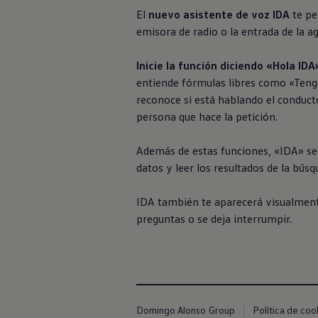
Exclusivo para empresas
El
nuevo asistente de voz IDA
te pe
Volkswagen Taxis
emisora de radio o la entrada de la 
Movilidad Eléctrica
Vehículos eléctricos disponibles
Vehículos híbridos enchufables
Inicie la función diciendo «Hola IDA
Todo sobre ID.
entiende fórmulas libres como «Tengo
Cambiando a la movilidad eléctrica
Actualización de Software ID.
reconoce si está hablando el conduct
Carga y autonomía
persona que hace la petición.
¿Cuántos kilómetros puedo recorrer?
Dónde recargar
Cómo recargar
Además de estas funciones, «IDA» se
Cargador ID.
datos y leer los resultados de la bú
Instalación Punto de Carga Coche Eléctrico en 
Tecnología y desarrollo
Reutilización de las baterias
IDA también te aparecerá visualmente
El sonido del ID.
preguntas o se deja interrumpir.
Plan Auto+ en Canarias
Mundo Volkswagen
Volkswagen Canarias
Digital Showroom
Club Fidelización
Sala de Prensa
Patrocinios
Domingo Alonso Group
Política de coo
Blog