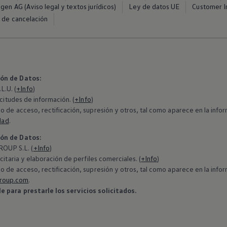
en AG (Aviso legal y textos jurídicos)
Ley de datos UE
Customer In
 de cancelación
ión de Datos:
.U. (
+Info
)
icitudes de información. (
+Info
)
o de acceso, rectificación, supresión y otros, tal como aparece en la in
dad
.
ión de Datos:
OUP S.L. (
+Info
)
citaria y elaboración de perfiles comerciales. (
+Info
)
o de acceso, rectificación, supresión y otros, tal como aparece en la in
roup.com
.
 para prestarle los servicios solicitados.