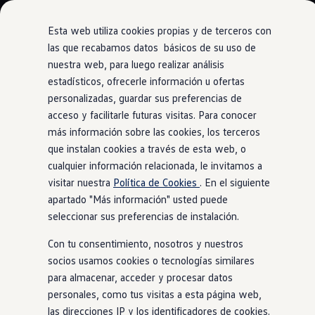
Modelos y Configurador
Nuevo ID. Polo: El eléctrico para todos
Esta web utiliza cookies propias y de terceros con
Nuevo ID. Cross 100% eléctrico
las que recabamos datos básicos de su uso de
Modelos 7 plazas
nuestra web, para luego realizar análisis
Ir
Ir
Descubre el nuevo Golf GTI 50 Aniversario
directamente
directamente
Gama Deportiva
estadísticos, ofrecerle información u ofertas
Side y Lane Assist
al contenido
al pie de
Gama SUV de Volkswagen
personalizadas, guardar sus preferencias de
Ofertas y promociones
página
acceso y facilitarle futuras visitas. Para conocer
Precios Especiales
Renueva tu Volkswagen
más información sobre las cookies, los terceros
Trae un amigo a Volkswagen Canarias
que instalan cookies a través de esta web, o
Mantente en el carril.
Financiación Volkswagen
cualquier información relacionada, le invitamos a
Volkswagen Flex & Serenity
Renting
visitar nuestra
Política de Cookies
. En el siguiente
Vehículos de ocasión
apartado "Más información" usted puede
Concursos Volkswagen
seleccionar sus preferencias de instalación.
Clientes
Pedir cita taller
Con tu consentimiento, nosotros y nuestros
Buscador de Concesionarios
Atención al cliente
socios usamos cookies o tecnologías similares
Accesorios
para almacenar, acceder y procesar datos
Guía de mantenimiento
personales, como tus visitas a esta página web,
Información Útil
Viajar en coche
las direcciones IP y los identificadores de cookies.