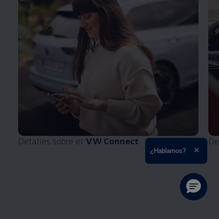
Detalles sobre el
VW Connect
De
Ampliar el texto
¿Hablamos?
Cerrar 