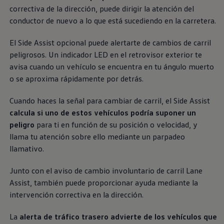
Exclusivo para empresas
correctiva de la dirección, puede dirigir la atención del
Volkswagen Taxis
conductor de nuevo a lo que está sucediendo en la carretera.
Movilidad Eléctrica
Vehículos eléctricos disponibles
Vehículos híbridos enchufables
El Side Assist opcional puede alertarte de cambios de carril
Todo sobre ID.
peligrosos. Un indicador LED en el retrovisor exterior te
Cambiando a la movilidad eléctrica
avisa cuando un vehículo se encuentra en tu ángulo muerto
Actualización de Software ID.
Carga y autonomía
o se aproxima rápidamente por detrás.
¿Cuántos kilómetros puedo recorrer?
Dónde recargar
Cuando haces la señal para cambiar de carril, el Side Assist
Cómo recargar
calcula si uno de estos vehículos podría suponer un
Cargador ID.
Instalación Punto de Carga Coche Eléctrico en 
peligro
para ti en función de su posición o velocidad, y
Tecnología y desarrollo
llama tu atención sobre ello mediante un parpadeo
Reutilización de las baterias
llamativo.
El sonido del ID.
Plan Auto+ en Canarias
Mundo Volkswagen
Junto con el aviso de cambio involuntario de carril Lane
Volkswagen Canarias
Assist, también puede proporcionar ayuda mediante la
Digital Showroom
intervención correctiva en la dirección.
Club Fidelización
Sala de Prensa
Patrocinios
La
alerta de tráfico trasero advierte de los vehículos que
Blog