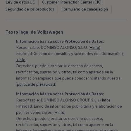
Ley de datos UE
Customer Interaction Center (CIC)
Exclusivo para empresas
Volkswagen Taxis
Seguridad de los productos
Formulario de cancelación
Movilidad Eléctrica
Vehículos eléctricos disponibles
Vehículos híbridos enchufables
Todo sobre ID.
Texto legal de Volkswagen
Cambiando a la movilidad eléctrica
Actualización de Software ID.
Información básica sobre Protección de Datos:
Carga y autonomía
Responsable: DOMINGO ALONSO, S.L.U. (
+Info
)
¿Cuántos kilómetros puedo recorrer?
Finalidad: Gestión de consultas y solicitudes de información. (
Dónde recargar
+Info
)
Cómo recargar
Derechos: puede ejercitar su derecho de acceso,
Cargador ID.
Instalación Punto de Carga Coche Eléctrico en 
rectificación, supresión y otros, tal como aparece en la
Tecnología y desarrollo
información ampliada que puede conocer visitando nuestra
Reutilización de las baterias
política de privacidad
.
El sonido del ID.
Plan Auto+ en Canarias
Información básica sobre Protección de Datos:
Mundo Volkswagen
‍Responsable: DOMINGO ALONSO GROUP S.L. (
+Info
)
Volkswagen Canarias
Finalidad: Envío de información publicitaria y elaboración de
Digital Showroom
perfiles comerciales. (
+Info
)
Club Fidelización
Derechos: puede ejercitar su derecho de acceso,
Sala de Prensa
Patrocinios
rectificación, supresión y otros, tal como aparece en la
Blog
información ampliada que puede conocer en nuestra web