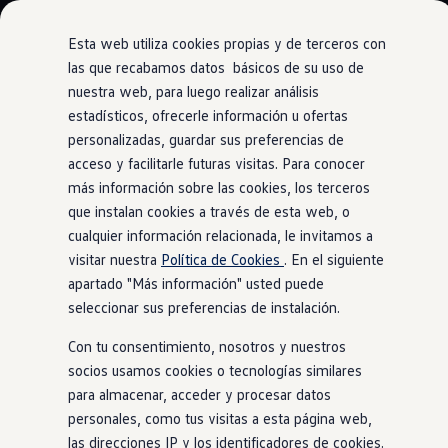
Modelos y Configurador
Nuevo ID. Polo: El eléctrico para todos
Esta web utiliza cookies propias y de terceros con
Nuevo ID. Cross 100% eléctrico
las que recabamos datos básicos de su uso de
Modelos 7 plazas
nuestra web, para luego realizar análisis
Ir
Ir
Descubre el nuevo Golf GTI 50 Aniversario
directamente
directamente
Gama Deportiva
estadísticos, ofrecerle información u ofertas
Digital Cockpit Pro
al contenido
al pie de
Gama SUV de Volkswagen
personalizadas, guardar sus preferencias de
Ofertas y promociones
página
acceso y facilitarle futuras visitas. Para conocer
Precios Especiales
Renueva tu Volkswagen
más información sobre las cookies, los terceros
Trae un amigo a Volkswagen Canarias
que instalan cookies a través de esta web, o
Pantalla
a medida
Financiación Volkswagen
cualquier información relacionada, le invitamos a
Volkswagen Flex & Serenity
Renting
visitar nuestra
Política de Cookies
. En el siguiente
Vehículos de ocasión
apartado "Más información" usted puede
Concursos Volkswagen
seleccionar sus preferencias de instalación.
Clientes
Pedir cita taller
Con tu consentimiento, nosotros y nuestros
Buscador de Concesionarios
Atención al cliente
socios usamos cookies o tecnologías similares
Accesorios
para almacenar, acceder y procesar datos
Guía de mantenimiento
personales, como tus visitas a esta página web,
Información Útil
Viajar en coche
las direcciones IP y los identificadores de cookies.