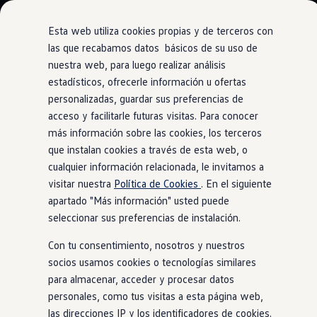
Modelos y Configurador
Nuevo ID. Polo: El eléctrico para todos
Esta web utiliza cookies propias y de terceros con
Nuevo ID. Cross 100% eléctrico
las que recabamos datos básicos de su uso de
Modelos 7 plazas
nuestra web, para luego realizar análisis
Ir
Ir
Descubre el nuevo Golf GTI 50 Aniversario
directamente
directamente
Gama Deportiva
estadísticos, ofrecerle información u ofertas
Sistema de sonido Harman Kardon
al contenido
al pie de
Gama SUV de Volkswagen
personalizadas, guardar sus preferencias de
Ofertas y promociones
página
acceso y facilitarle futuras visitas. Para conocer
Precios Especiales
Renueva tu Volkswagen
más información sobre las cookies, los terceros
Trae un amigo a Volkswagen Canarias
que instalan cookies a través de esta web, o
Suena a más.
Mucho
Financiación Volkswagen
cualquier información relacionada, le invitamos a
Volkswagen Flex & Serenity
Renting
visitar nuestra
Política de Cookies
. En el siguiente
más.
Vehículos de ocasión
apartado "Más información" usted puede
Concursos Volkswagen
seleccionar sus preferencias de instalación.
Clientes
Pedir cita taller
Con tu consentimiento, nosotros y nuestros
Buscador de Concesionarios
Atención al cliente
socios usamos cookies o tecnologías similares
Accesorios
para almacenar, acceder y procesar datos
Guía de mantenimiento
personales, como tus visitas a esta página web,
Información Útil
Viajar en coche
las direcciones IP y los identificadores de cookies.