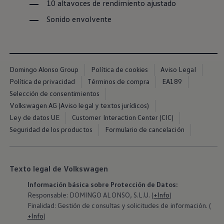
10 altavoces de rendimiento ajustado
Exclusivo para empresas
Volkswagen Taxis
Sonido envolvente
Movilidad Eléctrica
Vehículos eléctricos disponibles
Vehículos híbridos enchufables
Todo sobre ID.
Cambiando a la movilidad eléctrica
Actualización de Software ID.
Domingo Alonso Group
Política de cookies
Aviso Legal
Carga y autonomía
Política de privacidad
Términos de compra
EA189
¿Cuántos kilómetros puedo recorrer?
Selección de consentimientos
Dónde recargar
Cómo recargar
Volkswagen AG (Aviso legal y textos jurídicos)
Cargador ID.
Ley de datos UE
Customer Interaction Center (CIC)
Instalación Punto de Carga Coche Eléctrico en 
Seguridad de los productos
Formulario de cancelación
Tecnología y desarrollo
Reutilización de las baterias
El sonido del ID.
Plan Auto+ en Canarias
Mundo Volkswagen
Texto legal de Volkswagen
Volkswagen Canarias
Información básica sobre Protección de Datos:
Digital Showroom
Club Fidelización
Responsable: DOMINGO ALONSO, S.L.U. (
+Info
)
Sala de Prensa
Finalidad: Gestión de consultas y solicitudes de información. (
Patrocinios
+Info
)
Blog