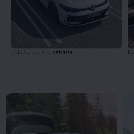
1
,
2
Detalles sobre el
exterior
De
Enable fullscreen mode