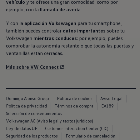
vehículo
y te ofrece una gran comodidad, como por
Exclusivo para empresas
Volkswagen Taxis
ejemplo, con la
llamada de avería
.
Movilidad Eléctrica
Vehículos eléctricos disponibles
Y con la
aplicación
Volkswagen
para tu smartphone,
Vehículos híbridos enchufables
también puedes controlar
datos importantes
sobre tu
Todo sobre ID.
Cambiando a la movilidad eléctrica
Volkswagen
mientras conduces
: por ejemplo, puedes
Actualización de Software ID.
comprobar la autonomía restante o que todas las puertas y
Carga y autonomía
ventanillas están cerradas.
¿Cuántos kilómetros puedo recorrer?
Dónde recargar
Cómo recargar
Más sobre VW Connect
Cargador ID.
Instalación Punto de Carga Coche Eléctrico en 
Tecnología y desarrollo
Reutilización de las baterias
El sonido del ID.
Domingo Alonso Group
Política de cookies
Aviso Legal
Plan Auto+ en Canarias
Mundo Volkswagen
Política de privacidad
Términos de compra
EA189
Volkswagen Canarias
Selección de consentimientos
Digital Showroom
Volkswagen AG (Aviso legal y textos jurídicos)
Club Fidelización
Sala de Prensa
Ley de datos UE
Customer Interaction Center (CIC)
Patrocinios
Seguridad de los productos
Formulario de cancelación
Blog