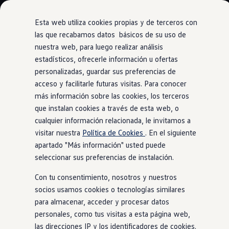
Modelos y Configurador
Nuevo ID. Polo: El eléctrico para todos
Esta web utiliza cookies propias y de terceros con
Nuevo ID. Cross 100% eléctrico
las que recabamos datos básicos de su uso de
Modelos 7 plazas
nuestra web, para luego realizar análisis
Ir
Ir
Descubre el nuevo Golf GTI 50 Aniversario
directamente
directamente
Gama Deportiva
estadísticos, ofrecerle información u ofertas
VW Connect
al contenido
al pie de
Gama SUV de Volkswagen
personalizadas, guardar sus preferencias de
Ofertas y promociones
página
acceso y facilitarle futuras visitas. Para conocer
Precios Especiales
Renueva tu Volkswagen
más información sobre las cookies, los terceros
Trae un amigo a Volkswagen Canarias
que instalan cookies a través de esta web, o
Nuevo Passat.
Financiación Volkswagen
cualquier información relacionada, le invitamos a
Volkswagen Flex & Serenity
Renting
visitar nuestra
Política de Cookies
. En el siguiente
Mantente conectado
Vehículos de ocasión
apartado "Más información" usted puede
Concursos Volkswagen
seleccionar sus preferencias de instalación.
con el mundo
Clientes
Pedir cita taller
Con tu consentimiento, nosotros y nuestros
Buscador de Concesionarios
Atención al cliente
socios usamos cookies o tecnologías similares
Accesorios
para almacenar, acceder y procesar datos
Guía de mantenimiento
personales, como tus visitas a esta página web,
Información Útil
Viajar en coche
las direcciones IP y los identificadores de cookies.