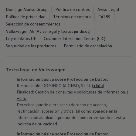
Exclusivo para empresas
Volkswagen Taxis
Domingo Alonso Group
Política de cookies
Aviso Legal
Movilidad Eléctrica
Política de privacidad
Términos de compra
EA189
Vehículos eléctricos disponibles
Selección de consentimientos
Vehículos híbridos enchufables
Todo sobre ID.
Volkswagen AG (Aviso legal y textos jurídicos)
Cambiando a la movilidad eléctrica
Ley de datos UE
Customer Interaction Center (CIC)
Actualización de Software ID.
Seguridad de los productos
Formulario de cancelación
Carga y autonomía
¿Cuántos kilómetros puedo recorrer?
Dónde recargar
Cómo recargar
Cargador ID.
Texto legal de Volkswagen
Instalación Punto de Carga Coche Eléctrico en 
Información básica sobre Protección de Datos:
Tecnología y desarrollo
Reutilización de las baterias
Responsable: DOMINGO ALONSO, S.L.U. (
+Info
)
El sonido del ID.
Finalidad: Gestión de consultas y solicitudes de información. (
Plan Auto+ en Canarias
+Info
)
Mundo Volkswagen
Derechos: puede ejercitar su derecho de acceso,
Volkswagen Canarias
rectificación, supresión y otros, tal como aparece en la
Digital Showroom
información ampliada que puede conocer visitando nuestra
Club Fidelización
Sala de Prensa
política de privacidad
.
Patrocinios
Información básica sobre Protección de Datos:
Blog