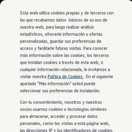
Modelos y Configurador
Nuevo ID. Polo: El eléctrico para todos
Esta web utiliza cookies propias y de terceros con
Nuevo ID. Cross 100% eléctrico
las que recabamos datos básicos de su uso de
Modelos 7 plazas
nuestra web, para luego realizar análisis
Ir
Ir
Descubre el nuevo Golf GTI 50 Aniversario
directamente
directamente
Gama Deportiva
estadísticos, ofrecerle información u ofertas
IQ.Light
al contenido
al pie de
Gama SUV de Volkswagen
personalizadas, guardar sus preferencias de
Ofertas y promociones
página
acceso y facilitarle futuras visitas. Para conocer
Precios Especiales
Renueva tu Volkswagen
más información sobre las cookies, los terceros
Trae un amigo a Volkswagen Canarias
que instalan cookies a través de esta web, o
Brillarás
. Sin deslumbrar
Financiación Volkswagen
cualquier información relacionada, le invitamos a
Volkswagen Flex & Serenity
Renting
visitar nuestra
Política de Cookies
. En el siguiente
a los demás.
Vehículos de ocasión
apartado "Más información" usted puede
Concursos Volkswagen
seleccionar sus preferencias de instalación.
Clientes
Pedir cita taller
Con tu consentimiento, nosotros y nuestros
Buscador de Concesionarios
Atención al cliente
socios usamos cookies o tecnologías similares
Accesorios
para almacenar, acceder y procesar datos
Guía de mantenimiento
personales, como tus visitas a esta página web,
Información Útil
Viajar en coche
las direcciones IP y los identificadores de cookies.