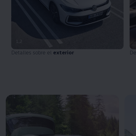
1
,
2
Detalles sobre el
exterior
De
Enable fullscreen mode