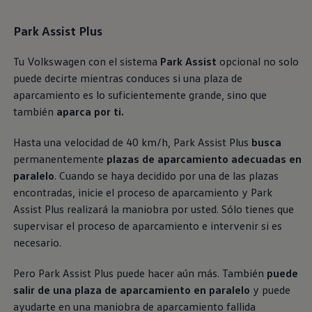
Exclusivo para empresas
Volkswagen Taxis
Park Assist Plus
Movilidad Eléctrica
Vehículos eléctricos disponibles
Vehículos híbridos enchufables
Tu
Volkswagen
con el sistema
Park Assist
opcional no solo
Todo sobre ID.
puede decirte mientras conduces si una plaza de
Cambiando a la movilidad eléctrica
aparcamiento es lo suficientemente grande, sino que
Actualización de Software ID.
Carga y autonomía
también
aparca por ti.
¿Cuántos kilómetros puedo recorrer?
Dónde recargar
Hasta una velocidad de 40 km/h, Park Assist Plus
busca
Cómo recargar
Cargador ID.
permanentemente
plazas de aparcamiento adecuadas en
Instalación Punto de Carga Coche Eléctrico en 
paralelo
. Cuando se haya decidido por una de las plazas
Tecnología y desarrollo
encontradas, inicie el proceso de aparcamiento y Park
Reutilización de las baterias
El sonido del ID.
Assist Plus realizará la maniobra por usted. Sólo tienes que
Plan Auto+ en Canarias
supervisar el proceso de aparcamiento e intervenir si es
Mundo Volkswagen
necesario.
Volkswagen Canarias
Digital Showroom
Club Fidelización
Pero Park Assist Plus puede hacer aún más. También
puede
Sala de Prensa
salir de una plaza de aparcamiento en paralelo
y puede
Patrocinios
ayudarte en una maniobra de aparcamiento fallida
Blog