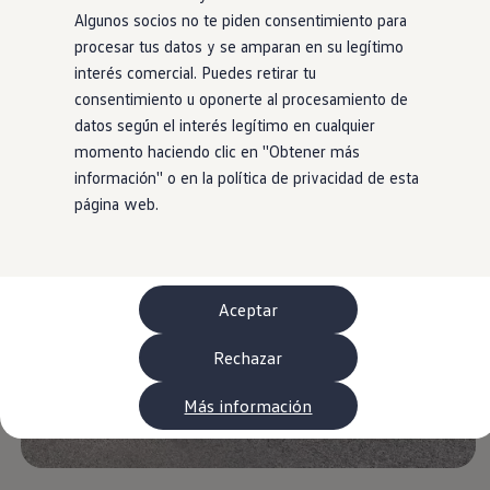
WLTP
Algunos socios no te piden consentimiento para
Aceite y líquidos
procesar tus datos y se amparan en su legítimo
EA189
Etiquetado de neumáticos UE - Volkswagen Can
interés comercial. Puedes retirar tu
Reciclaje Volkswagen Canarias
consentimiento u oponerte al procesamiento de
Servicios de mantenimiento
datos según el interés legítimo en cualquier
Garantía Volkswagen
Homologaciones y certificados de conformidad
momento haciendo clic en ''Obtener más
Información sobre el apagón de redes 2G-3G en
información'' o en la política de privacidad de esta
Recambios
página web.
Recambios reconstruidos
Carrocería y pintura
Lunas, luces y visibilidad
Economy Parts
Neumáticos
Modelos antiguos
Aceptar
Servicio para vehículos eléctricos
myVolkswagen
Rechazar
Ayuda con aplicaciones y servicios digitales
Navigation Map Update
Extras digitales
Más información
Actualizaciones del software, los mapas y las e
Buscar servicios para tu modelo
Conectar el móvil con el vehículo
Volkswagen Apps, inicio de sesión y tienda