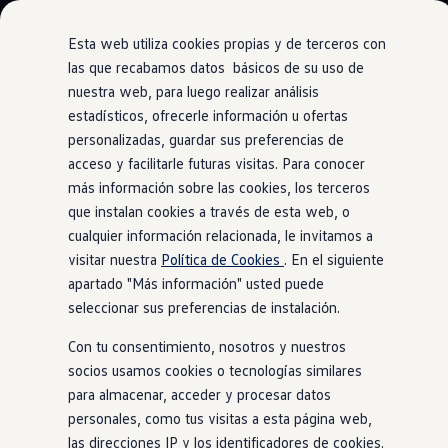
Modelos y Configurador
Nuevo ID. Polo: El eléctrico para todos
Esta web utiliza cookies propias y de terceros con
Nuevo ID. Cross 100% eléctrico
las que recabamos datos básicos de su uso de
Modelos 7 plazas
nuestra web, para luego realizar análisis
Ir
Ir
Descubre el nuevo Golf GTI 50 Aniversario
directamente
directamente
Gama Deportiva
estadísticos, ofrecerle información u ofertas
Asistente Park Assist parking
al contenido
al pie de
Gama SUV de Volkswagen
personalizadas, guardar sus preferencias de
Ofertas y promociones
página
acceso y facilitarle futuras visitas. Para conocer
Precios Especiales
Renueva tu Volkswagen
más información sobre las cookies, los terceros
Trae un amigo a Volkswagen Canarias
que instalan cookies a través de esta web, o
Conduce bien y
aparca
Financiación Volkswagen
cualquier información relacionada, le invitamos a
Volkswagen Flex & Serenity
Renting
visitar nuestra
Política de Cookies
. En el siguiente
solo
Vehículos de ocasión
apartado "Más información" usted puede
Concursos Volkswagen
seleccionar sus preferencias de instalación.
Clientes
Pedir cita taller
Con tu consentimiento, nosotros y nuestros
Buscador de Concesionarios
Atención al cliente
socios usamos cookies o tecnologías similares
Accesorios
para almacenar, acceder y procesar datos
Guía de mantenimiento
personales, como tus visitas a esta página web,
Información Útil
Viajar en coche
las direcciones IP y los identificadores de cookies.